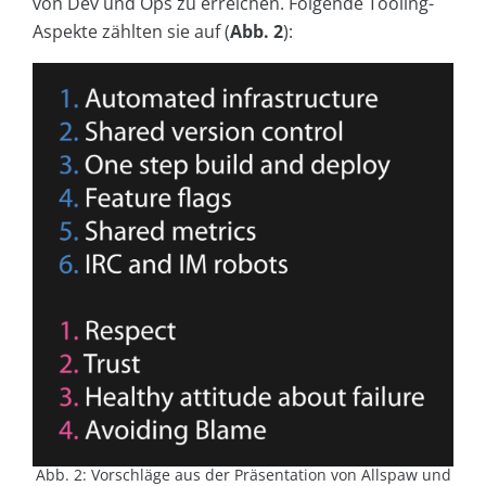
von Dev und Ops zu erreichen. Folgende Tooling-
Aspekte zählten sie auf (
Abb. 2
):
Abb. 2: Vorschläge aus der Präsentation von Allspaw und