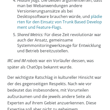
Feature flags:
Die beiden argumentierten, dass
man bei Webanwendungen andere
Versionierungsansätze als bei
Desktopsoftware brauchen würde, und
plädie
rten für den Einsatz von Trunk Based Develop
ment und Feature-Flags
.
Shared Metrics:
Für diese Zeit revolutionär war
auch der Ansatz, gemeinsame
Systemmonitoringwerkzeuge für Entwicklung
und Betrieb bereitzustellen.
IRC and IM robots
war ein Vorläufer dessen, was
später als ChatOps bekannt wurde.
Der wichtigste Ratschlag in kultureller Hinsicht war
der des gegenseitigen Respekts. Nach wie vor
bedeutet das insbesondere, mit Vorurteilen
aufzuräumen und die jeweils andere Seite als
Experten auf ihrem Gebiet anzuerkennen. Diese
Expertise soll aber nicht zu geheimem