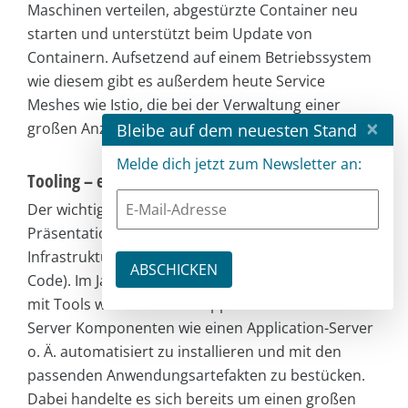
Maschinen verteilen, abgestürzte Container neu
starten und unterstützt beim Update von
Containern. Aufsetzend auf einem Betriebssystem
wie diesem gibt es außerdem heute Service
Meshes wie Istio, die bei der Verwaltung einer
×
großen Anzahl von Microservices helfen.
Bleibe auf dem neuesten Stand
Melde dich jetzt zum Newsletter an:
Tooling – eher Praktiken als konkrete Tools
Der wichtigste Tooling-Grundsatz aus der
Präsentation von Allspaw und Hammond war die
Infrastrukturautomatisierung (Infrastructure as
Code). Im Jahr 2009 war damit eher noch gemeint,
mit Tools wie Chef oder Puppet auf einem Root-
Server Komponenten wie einen Application-Server
o. Ä. automatisiert zu installieren und mit den
passenden Anwendungsartefakten zu bestücken.
Dabei handelte es sich bereits um einen großen