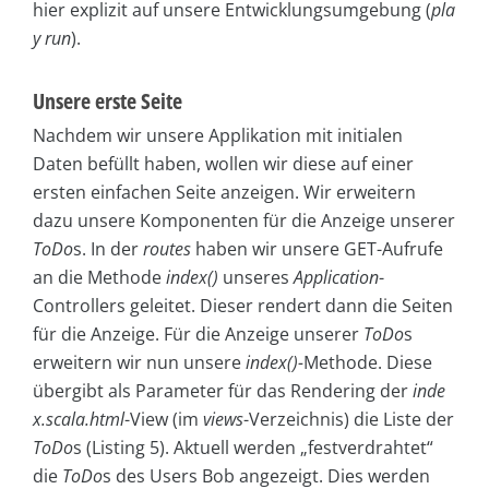
hier explizit auf unsere Entwicklungsumgebung (
pla
y run
).
Unsere erste Seite
Nachdem wir unsere Applikation mit initialen
Daten befüllt haben, wollen wir diese auf einer
ersten einfachen Seite anzeigen. Wir erweitern
dazu unsere Komponenten für die Anzeige unserer
ToDo
s. In der
routes
haben wir unsere GET-Aufrufe
an die Methode
index()
unseres
Application
-
Controllers geleitet. Dieser rendert dann die Seiten
für die Anzeige. Für die Anzeige unserer
ToDo
s
erweitern wir nun unsere
index()-
Methode. Diese
übergibt als Parameter für das Rendering der
inde
x.scala.html
-View (im
views
-Verzeichnis) die Liste der
ToDo
s (Listing 5). Aktuell werden „festverdrahtet“
die
ToDo
s des Users Bob angezeigt. Dies werden