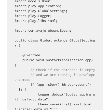
import models.User;

import play.Application;

import play.GlobalSettings;

import play.Logger;

import play.libs.Yaml;

import com.avaje.ebean.Ebean;

public class Global extends GlobalSetting
s {

    @Override

    public void onStart(Application app) 
        // Check if the database is empty 
        // and we are running in developm
ent mode
        if (app.isDev() && User.count() =
= 0) {

            Logger.debug("Bootstrapping w
ith default data");

            Ebean.save((List) Yaml.load
("initial-data.yml"));
