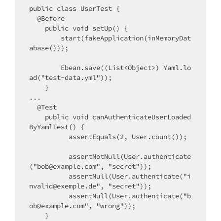
public class UserTest {

  @Before

    public void setUp() {

        start(fakeApplication(inMemoryDat
abase()));

        Ebean.save((List<Object>) Yaml.lo
ad("test-data.yml"));

    }

...

  @Test

    public void canAuthenticateUserLoaded
ByYamlTest() {

          assertEquals(2, User.count());

          assertNotNull(User.authenticate
("bob@example.com", "secret"));

          assertNull(User.authenticate("i
nvalid@exemple.de", "secret"));

          assertNull(User.authenticate("b
ob@example.com", "wrong"));

    }
