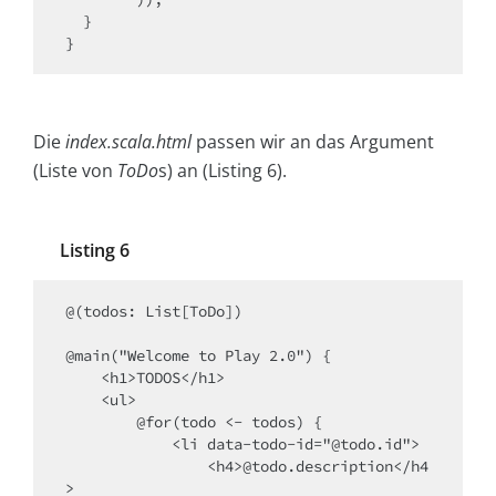
  }

}
Die
index.scala.html
passen wir an das Argument
(Liste von
ToDo
s) an (Listing 6).
Listing 6
@(todos: List[ToDo])

@main("Welcome to Play 2.0") {

    <h1>TODOS</h1>

    <ul>

        @for(todo <- todos) {

            <li data-todo-id="@todo.id">

                <h4>@todo.description</h4
>
