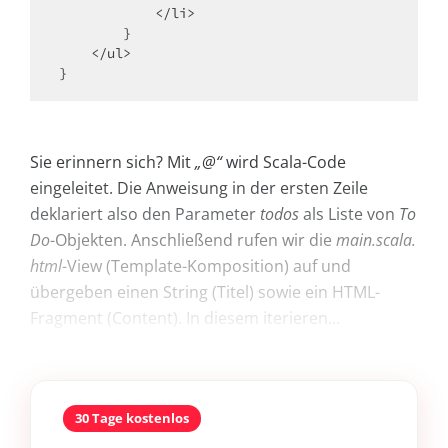
            </li>

        }

    </ul>

}
Sie erinnern sich? Mit
„@“
wird Scala-Code
eingeleitet. Die Anweisung in der ersten Zeile
deklariert also den Parameter
todos
als Liste von
To
Do
-Objekten. Anschließend rufen wir die
main.scala.
html
-View (Template-Komposition) auf und
übergeben einen String (Titel) sowie ein HTML-
Fragment (Content). In diesem iterieren...
30 Tage kostenlos