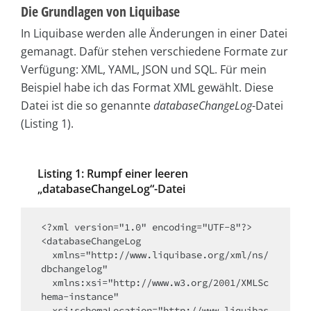
Die Grundlagen von Liquibase
In Liquibase werden alle Änderungen in einer Datei
gemanagt. Dafür stehen verschiedene Formate zur
Verfügung: XML, YAML, JSON und SQL. Für mein
Beispiel habe ich das Format XML gewählt. Diese
Datei ist die so genannte
databaseChangeLog
-Datei
(Listing 1).
Listing 1: Rumpf einer leeren
„databaseChangeLog“-Datei
<?xml version="1.0" encoding="UTF-8"?>

<databaseChangeLog

  xmlns="http://www.liquibase.org/xml/ns/
dbchangelog"

  xmlns:xsi="http://www.w3.org/2001/XMLSc
hema-instance"

  xsi:schemaLocation="http://www.liquibas