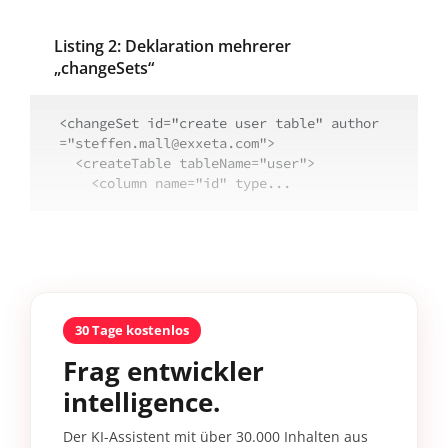
Listing 2: Deklaration mehrerer
„changeSets“
<changeSet id="create user table" author
="steffen.mall@exxeta.com">

  <createTable tableName="user">

    <column name="id" type...
30 Tage kostenlos
Frag entwickler
intelligence.
Der KI-Assistent mit über 30.000 Inhalten aus