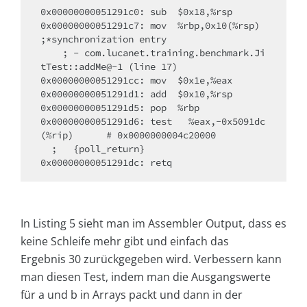
0x00000000051291c0: sub  $0x18,%rsp​

0x00000000051291c7: mov  %rbp,0x10(%rsp)  
;*synchronization entry​

    ; - com.lucanet.training.benchmark.Ji
tTest::addMe@-1 (line 17)​

​0x00000000051291cc: mov  $0x1e,%eax​

0x00000000051291d1: add  $0x10,%rsp​

0x00000000051291d5: pop  %rbp​

0x00000000051291d6: test   %eax,-0x5091dc
(%rip)      # 0x0000000004c20000​

  ;   {poll_return}​

0x00000000051291dc: retq
In Listing 5 sieht man im Assembler Output, dass es
keine Schleife mehr gibt und einfach das
Ergebnis 30 zurückgegeben wird. Verbessern kann
man diesen Test, indem man die Ausgangswerte
für a und b in Arrays packt und dann in der