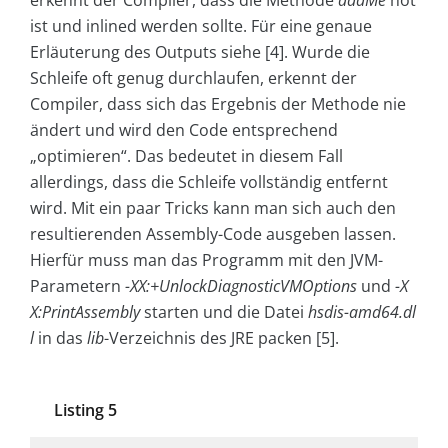
erkennt der Compiler, dass die Methode
addMe
hot
ist und inlined werden sollte. Für eine genaue
Erläuterung des Outputs siehe [4]. Wurde die
Schleife oft genug durchlaufen, erkennt der
Compiler, dass sich das Ergebnis der Methode nie
ändert und wird den Code entsprechend
„optimieren“. Das bedeutet in diesem Fall
allerdings, dass die Schleife vollständig entfernt
wird. Mit ein paar Tricks kann man sich auch den
resultierenden Assembly-Code ausgeben lassen.
Hierfür muss man das Programm mit den JVM-
Parametern
-XX:+UnlockDiagnosticVMOptions
und
-X
X:PrintAssembly
starten und die Datei
hsdis-amd64.dl
l
in das
lib
-Verzeichnis des JRE packen [5].
Listing 5