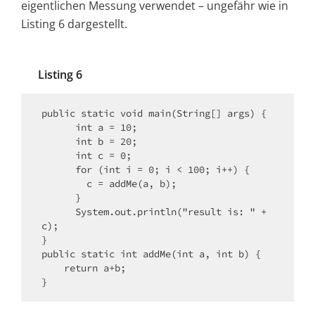
eigentlichen Messung verwendet – ungefähr wie in
Listing 6 dargestellt.
Listing 6
public static void main(String[] args) {​

      int a = 10;​

      int b = 20;​

      int c = 0;​

      for (int i = 0; i < 100; i++) {​

        c = addMe(a, b);​

      }​

      System.out.println("result is: " + 
c);​

}​

public static int addMe(int a, int b) {​

    return a+b;​

}