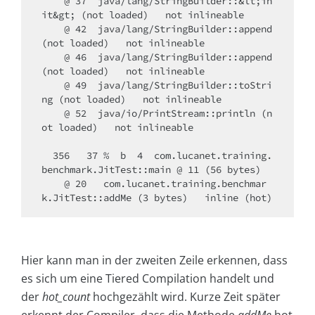
    @ 37  java/lang/StringBuilder::&lt;in
it&gt; (not loaded)   not inlineable​

    @ 42  java/lang/StringBuilder::append 
(not loaded)   not inlineable​

    @ 46  java/lang/StringBuilder::append 
(not loaded)   not inlineable​

    @ 49  java/lang/StringBuilder::toStri
ng (not loaded)   not inlineable​

    @ 52  java/io/PrintStream::println (n
ot loaded)   not inlineable​

  356   37 %  b  4  com.lucanet.training.
benchmark.JitTest::main @ 11 (56 bytes)​

    @ 20   com.lucanet.training.benchmar
k.JitTest::addMe (3 bytes)   inline (hot)
Hier kann man in der zweiten Zeile erkennen, dass
es sich um eine Tiered Compilation handelt und
der
hot_count
hochgezählt wird. Kurze Zeit später