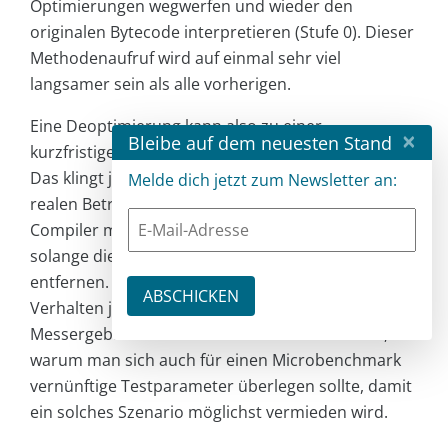
Optimierungen wegwerfen und wieder den
originalen Bytecode interpretieren (Stufe 0). Dieser
Methodenaufruf wird auf einmal sehr viel
langsamer sein als alle vorherigen.
Eine Deoptimierung kann also zu einer
×
Bleibe auf dem neuesten Stand
kurzfristigen Reduzierung der Performance führen.
Das klingt jetzt super dramatisch, sollte aber im
Melde dich jetzt zum Newsletter an:
realen Betrieb so gut wie nie auffallen. Der
Compiler merkt sich auch solche Stellen und wird,
solange die JVM läuft, die Verzweigung nicht mehr
entfernen. Bei einem Microbenchmark kann dieses
Verhalten jedoch zu einem völlig verzerrten
Messergebnis führen. Das ist einer der Gründe,
warum man sich auch für einen Microbenchmark
vernünftige Testparameter überlegen sollte, damit
ein solches Szenario möglichst vermieden wird.