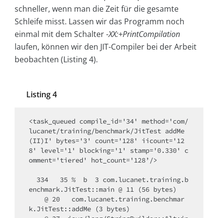
schneller, wenn man die Zeit für die gesamte
Schleife misst. Lassen wir das Programm noch
einmal mit dem Schalter
-XX:+PrintCompilation
laufen, können wir den JIT-Compiler bei der Arbeit
beobachten (Listing 4).
Listing 4
<task_queued compile_id='34' method='com/
lucanet/training/benchmark/JitTest addMe 
(II)I' bytes='3' count='128' iicount='12
8' level='1' blocking='1' stamp='0.330' c
omment='tiered' hot_count='128’/>​

  334   35 %  b  3 com.lucanet.training.b
enchmark.JitTest::main @ 11 (56 bytes)​

    @ 20   com.lucanet.training.benchmar
k.JitTest::addMe (3 bytes)​
