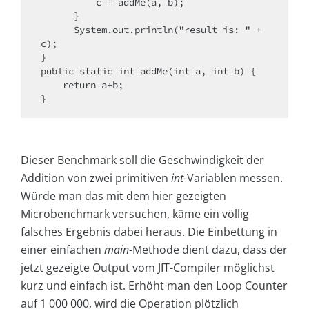
          c = addMe(a, b);​

      }​

      System.out.println("result is: " + 
c);​

}​

public static int addMe(int a, int b) {​

    return a+b;​

}
Dieser Benchmark soll die Geschwindigkeit der
Addition von zwei primitiven
int
-Variablen messen.
Würde man das mit dem hier gezeigten
Microbenchmark versuchen, käme ein völlig
falsches Ergebnis dabei heraus. Die Einbettung in
einer einfachen
main
-Methode dient dazu, dass der
jetzt gezeigte Output vom JIT-Compiler möglichst
kurz und einfach ist. Erhöht man den Loop Counter
auf 1 000 000, wird die Operation plötzlich