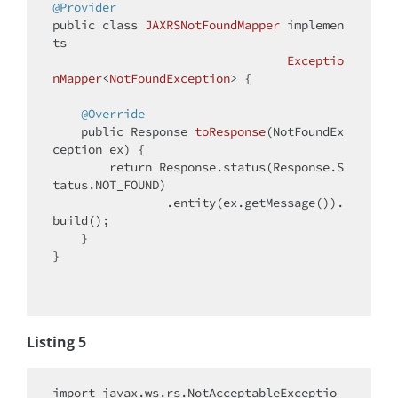
@Provider
public
class
JAXRSNotFoundMapper
implemen
ts
Exceptio
nMapper
<
NotFoundException
> 
{

@Override
public
 Response 
toResponse
(NotFoundEx
ception ex)
{

return
 Response.status(Response.S
tatus.NOT_FOUND)

                .entity(ex.getMessage()).
build();

    }

}

Listing 5
import
 javax.ws.rs.NotAcceptableExceptio