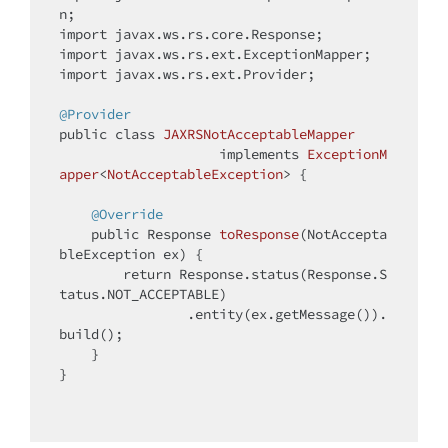
import
import
import
 javax.ws.rs.ext.Provider;

@Provider
public
class
JAXRSNotAcceptableMapper
implements
ExceptionM
apper
<
NotAcceptableException
> 
{

@Override
public
 Response 
toResponse
(NotAccepta
bleException ex)
{

return
 Response.status(Response.S
tatus.NOT_ACCEPTABLE)

                .entity(ex.getMessage()).
build();

    }

}
