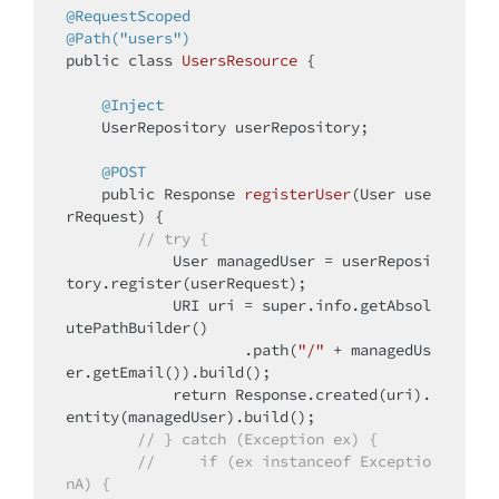
@RequestScoped
@Path("users")
public
class
UsersResource
{

@Inject
    UserRepository userRepository;

@POST
public
 Response 
registerUser
(User use
rRequest)
{

// try {
            User managedUser = userReposi
tory.register(userRequest);

            URI uri = 
super
.info.getAbsol
utePathBuilder()

                    .path(
"/"
 + managedUs
er.getEmail()).build();

return
 Response.created(uri).
entity(managedUser).build();

// } catch (Exception ex) {
//     if (ex instanceof Exceptio
nA) {