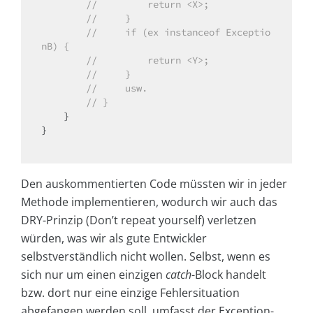
//         return <X>;
//     }
//     if (ex instanceof Exceptio
nB) {
//         return <Y>;
//     }
//     usw.
// }
    }

}

Den auskommentierten Code müssten wir in jeder
Methode implementieren, wodurch wir auch das
DRY-Prinzip (Don’t repeat yourself) verletzen
würden, was wir als gute Entwickler
selbstverständlich nicht wollen. Selbst, wenn es
sich nur um einen einzigen
catch
-Block handelt
bzw. dort nur eine einzige Fehlersituation
abgefangen werden soll, umfasst der Exception-