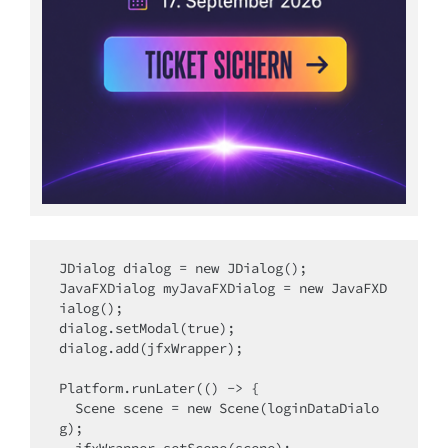
JDialog dialog = 
new
 JDialog();

JavaFXDialog myJavaFXDialog = 
new
 JavaFXD
ialog();

dialog.setModal(
true
);

dialog.add(jfxWrapper);

Platform.runLater(() -> {

  Scene scene = 
new
 Scene(loginDataDialo
g);

  jfxWrapper.setScene(scene);
