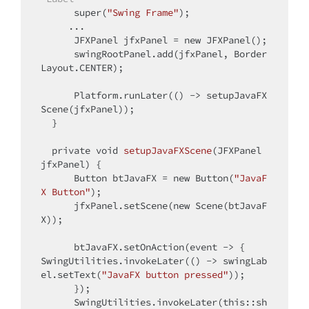
super
(
"Swing Frame"
);

     ...

      JFXPanel jfxPanel = 
new
 JFXPanel();

      swingRootPanel.add(jfxPanel, Border
Layout.CENTER); 

      Platform.runLater(() -> setupJavaFX
Scene(jfxPanel)); 

  }

private
void
setupJavaFXScene
(JFXPanel 
jfxPanel)
{

      Button btJavaFX = 
new
 Button(
"JavaF
X Button"
);

      jfxPanel.setScene(
new
 Scene(btJavaF
X)); 

      btJavaFX.setOnAction(event -> {

SwingUtilities.invokeLater(() -> swingLab
el.setText(
"JavaFX button pressed"
));

      });

      SwingUtilities.invokeLater(
this
::sh