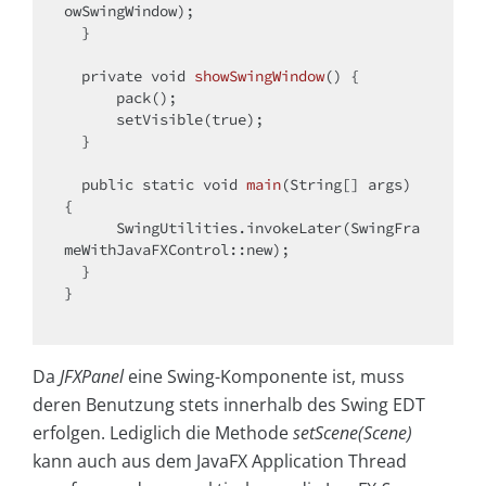
owSwingWindow); 

  }

private
void
showSwingWindow
()
{

      pack();

      setVisible(
true
); 

  }

public
static
void
main
(String[] args)
{

      SwingUtilities.invokeLater(SwingFra
meWithJavaFXControl::
new
); 

  }

}

Da
JFXPanel
eine Swing-Komponente ist, muss
deren Benutzung stets innerhalb des Swing EDT
erfolgen. Lediglich die Methode
setScene(Scene)
kann auch aus dem JavaFX Application Thread