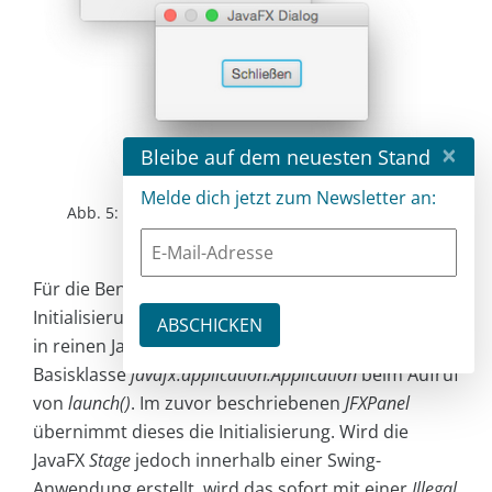
×
Bleibe auf dem neuesten Stand
Melde dich jetzt zum Newsletter an:
Abb. 5: Modaler JavaFX-Dialog aus Swing-Fenster
Für die Benutzung von JavaFX ist stets die
Initialisierung des JavaFX Toolkits nötig, das erfolgt
in reinen JavaFX-Anwendungen durch die
Basisklasse
javafx.application.Application
beim Aufruf
von
launch()
.
Im zuvor beschriebenen
JFXPanel
übernimmt dieses die Initialisierung. Wird die
JavaFX
Stage
jedoch innerhalb einer Swing-
Anwendung erstellt, wird das sofort mit einer
Illegal