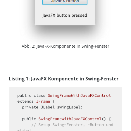
Abb. 2: JavaFX-Komponente in Swing-Fenster
Listing 1: JavaFX Komponente in Swing-Fenster
public
class
SwingFrameWithJavaFXControl
extends
JFrame
{

private
 JLabel swingLabel;

public
SwingFrameWithJavaFXControl
()
{

// Setup Swing-Fenster, -Button und 
-Label