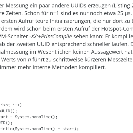
r Messung ein paar andere UUIDs erzeugen (Listing 2
re Zeiten. Schon für n=1 sind es nur noch etwa 25 µs
ersten Aufruf teure Initialisierungen, die nur dort zu
rdem wird schon beim ersten Aufruf der Hotspot-Comp
VM-Schalter
-XX:+PrintCompile
sehen kann: Er kompilier
b der zweiten UUID entsprechend schneller laufen. D
malmessung im Wesentlichen keinen Aussagewert hat.
s Werts von
n
führt zu schrittweise kürzeren Messzeite
immer mehr interne Methoden kompiliert.
i<n; i++)

art = System.nanoTime();

ID();

rintln(System.nanoTime() - start);