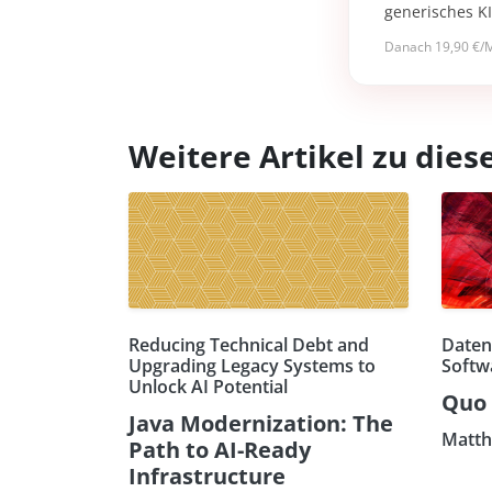
generisches K
Danach 19,90 €/M
Weitere Artikel zu di
Reducing Technical Debt and
Daten
Upgrading Legacy Systems to
Softw
Unlock AI Potential
Quo 
Java Modernization: The
Matth
Path to AI-Ready
Infrastructure