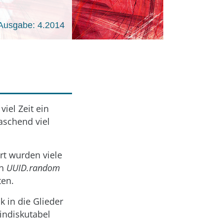
Ausgabe: 4.2014
iel Zeit ein
aschend viel
rt wurden viele
on
UUID.random
ten.
k in die Glieder
indiskutabel