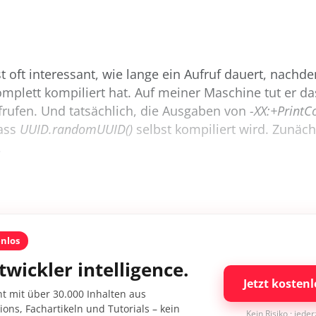
ist oft interessant, wie lange ein Aufruf dauert, nach
mplett kompiliert hat. Auf meiner Maschine tut er da
frufen. Und tatsächlich, die Ausgaben von
-XX:+PrintC
dass
UUID.randomUUID()
selbst kompiliert wird. Zunäc
.
enlos
twickler intelligence.
Jetzt kostenl
nt mit über 30.000 Inhalten aus
ons, Fachartikeln und Tutorials – kein
Kein Risiko · jede