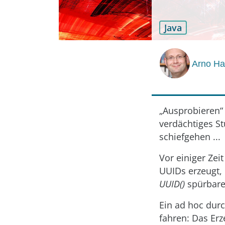
Java
Arno H
„Ausprobieren“ 
verdächtiges St
schiefgehen ...
Vor einiger Zei
UUIDs erzeugt, 
UUID()
spürbare
Ein ad hoc durc
fahren: Das Erz