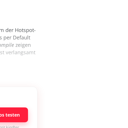
dem der Hotspot-
s per Default
ompile
zeigen
hst verlangsamt
os testen
rzeit kündbar