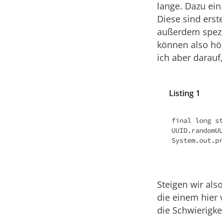
lange. Dazu ei
Diese sind erst
außerdem spezi
können also höc
ich aber darau
Listing 1
final long st
UUID.randomUU
System.out.p
Steigen wir als
die einem hier 
die Schwierigk