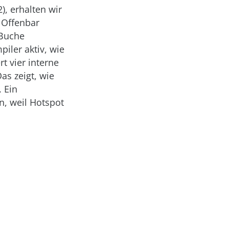
), erhalten wir
. Offenbar
 Buche
iler aktiv, wie
t vier interne
as zeigt, wie
 Ein
n, weil Hotspot