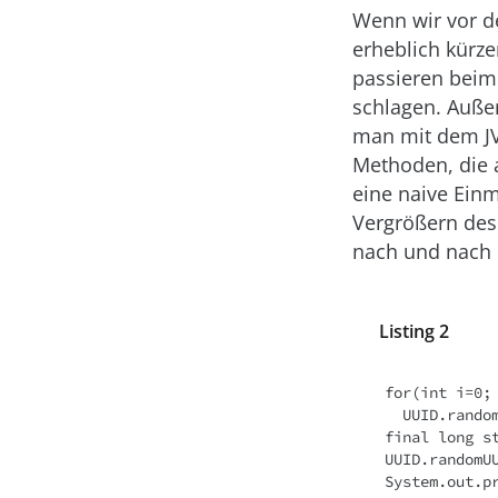
Wenn wir vor de
erheblich kürze
passieren beim 
schlagen. Auße
man mit dem J
Methoden, die a
eine naive Ein
Vergrößern de
nach und nach 
Listing 2
for(int i=0; 
  UUID.randomUUID();

final long st
UUID.randomUU
System.out.p