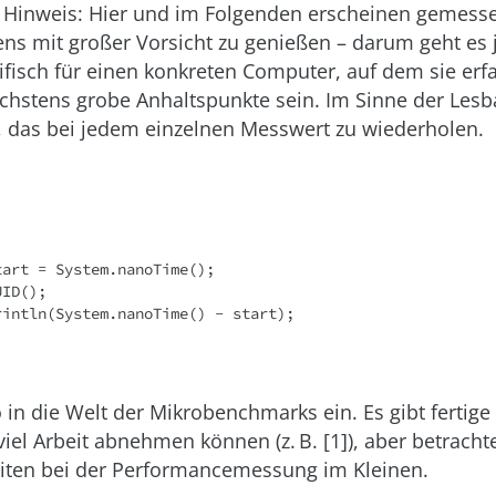
n Hinweis: Hier und im Folgenden erscheinen gemesse
ens mit großer Vorsicht zu genießen – darum geht es 
fisch für einen konkreten Computer, auf dem sie erfa
hstens grobe Anhaltspunkte sein. Im Sinne der Lesba
f, das bei jedem einzelnen Messwert zu wiederholen.
art = System.nanoTime();

ID();

rintln(System.nanoTime() - start);
o in die Welt der Mikrobenchmarks ein. Es gibt fertig
viel Arbeit abnehmen können (z. B. [1]), aber betracht
eiten bei der Performancemessung im Kleinen.