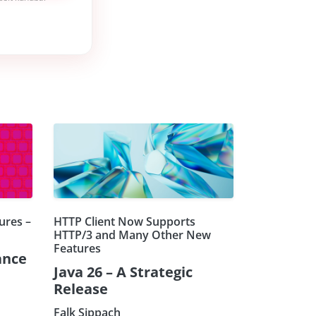
ures –
HTTP Client Now Supports
HTTP/3 and Many Other New
Features
ance
Java 26 – A Strategic
Release
Falk Sippach