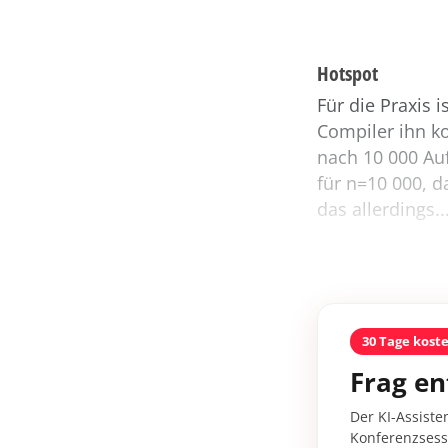
Hotspot
Für die Praxis 
Compiler ihn ko
nach 10 000 Au
für n=10 000, 
das allerdings..
30 Tage kost
Frag en
Der KI-Assiste
Konferenzsessi