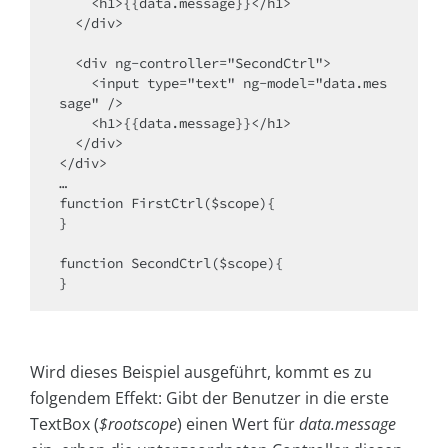
    <h1>{{data.message}}</h1>

  </div>

  <div ng-controller="SecondCtrl">

    <input type="text" ng-model="data.mes
sage" />

    <h1>{{data.message}}</h1>

  </div>

</div>

…

function FirstCtrl($scope){

}

function SecondCtrl($scope){

}
Wird dieses Beispiel ausgeführt, kommt es zu
folgendem Effekt: Gibt der Benutzer in die erste
TextBox (
$rootscope
) einen Wert für
data.message