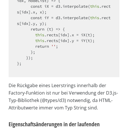
idx, nodeList
) =>
 {

const
 iX = d3.interpolate(
this
.rect
s[idx].x, x);

const
 iY = d3.interpolate(
this
.rect
s[idx].y, y);

return
(
t
) =>
 {

this
.rects[idx].x = iX(t);

this
.rects[idx].y = iY(t);

return
''
;

      };

    });

};

Die Rückgabe eines Leerstrings innerhalb der
Factory-Funktion ist nur bei Verwendung der D3.js-
Typ-Bibliothek (@types/d3) notwendig, da HTML-
Attributwerte immer vom Typ String sind.
Eigenschaftsänderungen in der laufenden