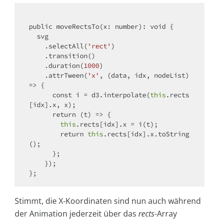
public moveRectsTo(x: number): 
void
 {

  svg

    .selectAll(
'rect'
)

    .transition()

    .duration(
1000
)

    .attrTween(
'x'
, 
(
data, idx, nodeList
) 
=>
 {

const
 i = d3.interpolate(
this
.rects
[idx].x, x);

return
(
t
) =>
 {

this
.rects[idx].x = i(t);

return
this
.rects[idx].x.toString
();

      };

    });

Stimmt, die X-Koordinaten sind nun auch während
der Animation jederzeit über das
rects
-Array