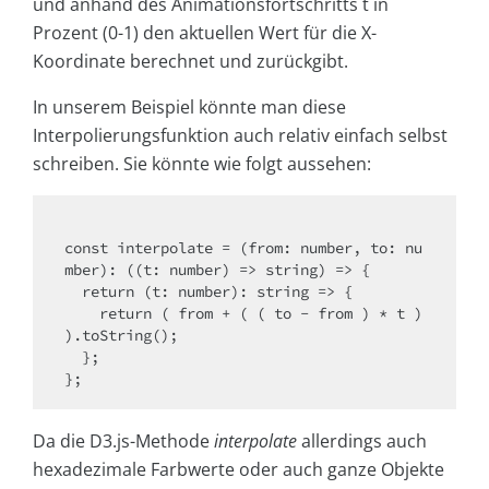
und anhand des Animationsfortschritts t in
Prozent (0-1) den aktuellen Wert für die X-
Koordinate berechnet und zurückgibt.
In unserem Beispiel könnte man diese
Interpolierungsfunktion auch relativ einfach selbst
schreiben. Sie könnte wie folgt aussehen:
const
 interpolate = (
from
: number, 
to
: nu
mber): 
(
(t: number) => string
) =>
 {

return
 (t: number): 
string
 =>
 {

return
 ( 
from
 + ( ( to - 
from
 ) * t ) 
).toString();

  };

Da die D3.js-Methode
interpolate
allerdings auch
hexadezimale Farbwerte oder auch ganze Objekte