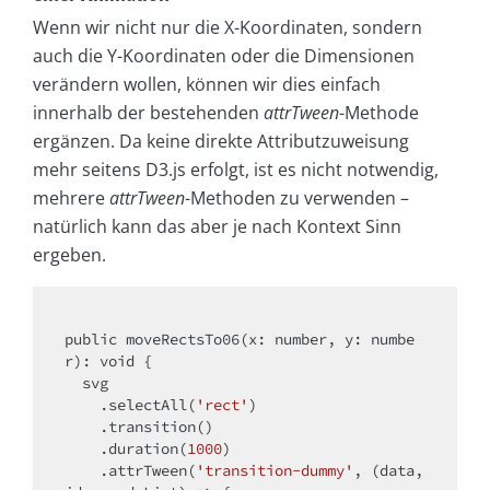
Wenn wir nicht nur die X-Koordinaten, sondern
auch die Y-Koordinaten oder die Dimensionen
verändern wollen, können wir dies einfach
innerhalb der bestehenden
attrTween
-Methode
ergänzen. Da keine direkte Attributzuweisung
mehr seitens D3.js erfolgt, ist es nicht notwendig,
mehrere
attrTween
-Methoden zu verwenden –
natürlich kann das aber je nach Kontext Sinn
ergeben.
public moveRectsTo06(x: number, 
y
: numbe
r): 
void
 {

  svg

    .selectAll(
'rect'
)

    .transition()

    .duration(
1000
)

    .attrTween(
'transition-dummy'
, 
(
data, 