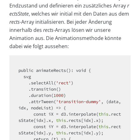
Endzustand und definieren ein zusätzliches Array
r
ectsState
, welches wir initial mit den Daten aus dem
rects
-Array initialisieren. Bei jeder Änderung
innerhalb des
rects
-Arrays lösen wir unsere
Animation aus. Die Animationsmethode könnte
dabei wie folgt aussehen:
public animateRects(): 
void
 {

  svg

    .selectAll(
'rect'
)

    .transition()

    .duration(
1000
)

    .attrTween(
'transition-dummy'
, 
(
data, 
idx, nodeList
) =>
 {

const
 iX = d3.interpolate(
this
.rect
sState[idx].x, 
this
.rects[idx].x);

const
 iY = d3.interpolate(
this
.rect
sState[idx].y, 
this
.rects[idx].y);

return
(
t
) =>
 {
