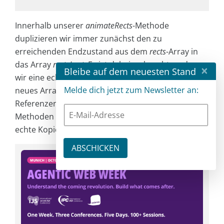
Innerhalb unserer
animateRects
-Methode
duplizieren wir immer zunächst den zu
erreichenden Endzustand aus dem
rects
-Array in
das Array
rectsLast
. Es ist dabei zu beachten, dass
×
Bleibe auf dem neuesten Stand
wir eine echte Kopie erzeugen und nicht nur ein
Melde dich jetzt zum Newsletter an:
neues Array auf die bestehenden Objekt-
Referenzen. Im Beispiel habe ich mir über die JSON-
Methoden
stringify
und parse beholfen um eine
echte Kopie zu erzeugen.