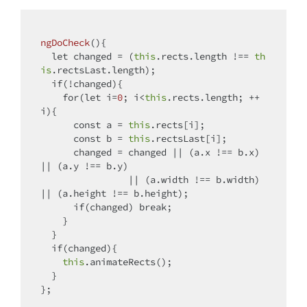
ngDoCheck
(
)
{

let
 changed = (
this
.rects.length !== 
th
is
.rectsLast.length);

if
(!changed){

for
(
let
 i=
0
; i<
this
.rects.length; ++
i){

const
 a = 
this
.rects[i];

const
 b = 
this
.rectsLast[i];

      changed = changed || (a.x !== b.x) 
|| (a.y !== b.y) 

                || (a.width !== b.width) 
|| (a.height !== b.height);

if
(changed) 
break
;

    }

  }

if
(changed){

this
.animateRects();

  }

};
