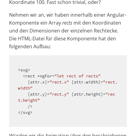
Koordinate 100. Fast schon trivial, oder?
Nehmen wir an, wir haben innerhalb einer Angular-
Komponente ein Array
rects
mit den Koordinaten
und den Dimensionen der einzelnen Rechtecke.
Die HTML-Datei für diese Komponente hat den
folgenden Aufbau:
<
svg
>
<
rect
 *
ngFor
=
"let rect of rects"
    [
attr.x
]=
"rect.x"
 [
attr.width
]=
"rect.
width"
    [
attr.y
]=
"rect.y"
 [
attr.height
]=
"rec
t.height"
    />
</
svg
>
Würden wir die Animation über den beschriebenen