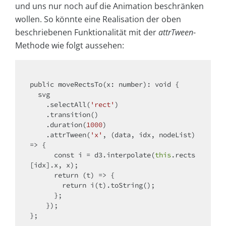
und uns nur noch auf die Animation beschränken
wollen. So könnte eine Realisation der oben
beschriebenen Funktionalität mit der
attrTween
-
Methode wie folgt aussehen:
public moveRectsTo(x: number): 
void
 {

  svg

    .selectAll(
'rect'
)

    .transition()

    .duration(
1000
)

    .attrTween(
'x'
, 
(
data, idx, nodeList
) 
=>
 {

const
 i = d3.interpolate(
this
.rects
[idx].x, x);

return
(
t
) =>
 {

return
 i(t).toString();

      };

    });
