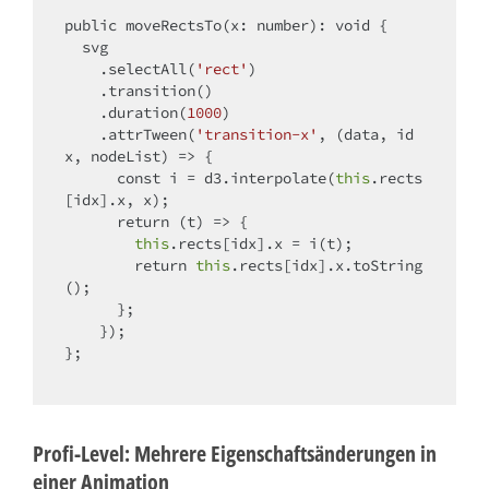
public moveRectsTo(x: number): 
void
 {

  svg

    .selectAll(
'rect'
)

    .transition()

    .duration(
1000
)

    .attrTween(
'transition-x'
, 
(
data, id
x, nodeList
) =>
 {

const
 i = d3.interpolate(
this
.rects
[idx].x, x);

return
(
t
) =>
 {

this
.rects[idx].x = i(t);

return
this
.rects[idx].x.toString
();

      };

    });

};

Profi-Level: Mehrere Eigenschaftsänderungen in
einer Animation