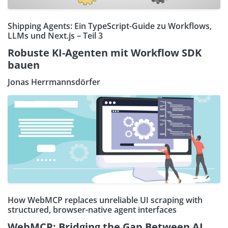
Shipping Agents: Ein TypeScript-Guide zu Workflows,
LLMs und Next.js – Teil 3
Robuste KI-Agenten mit Workflow SDK
bauen
Jonas Herrmannsdörfer
How WebMCP replaces unreliable UI scraping with
structured, browser-native agent interfaces
WebMCP: Bridging the Gap Between AI