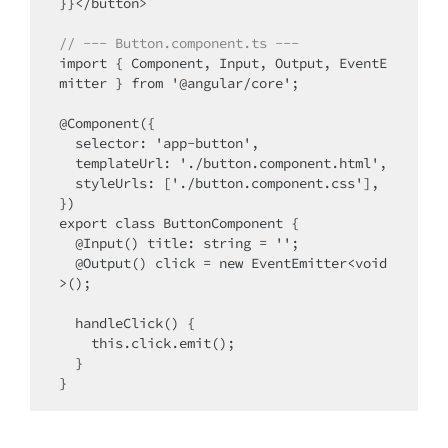
}}</button>

// --- Button.component.ts ---
import { Component, Input, Output, EventE
mitter } from '@angular/core';

@Component({

  selector: 'app-button',

  templateUrl: './button.component.html',

  styleUrls: ['./button.component.css'],

})

export class ButtonComponent {

  @Input() title: string = '';

  @Output() click = new EventEmitter<void
>();

  handleClick() {

    this.click.emit();

  }
