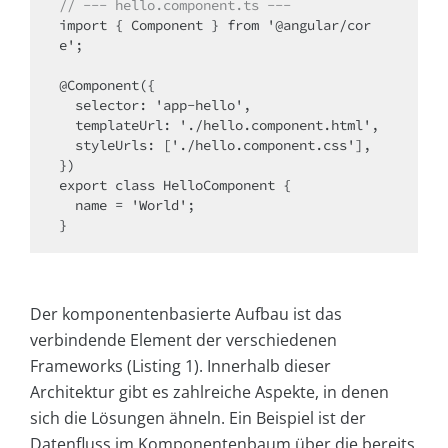
// --- hello.component.ts ---
import { Component } from '@angular/cor
e';

@Component({

  selector: 'app-hello',

  templateUrl: './hello.component.html',

  styleUrls: ['./hello.component.css'],

})

export class HelloComponent {

  name = 'World';

Der komponentenbasierte Aufbau ist das
verbindende Element der verschiedenen
Frameworks (Listing 1). Innerhalb dieser
Architektur gibt es zahlreiche Aspekte, in denen
sich die Lösungen ähneln. Ein Beispiel ist der
Datenfluss im Komponentenbaum über die bereits