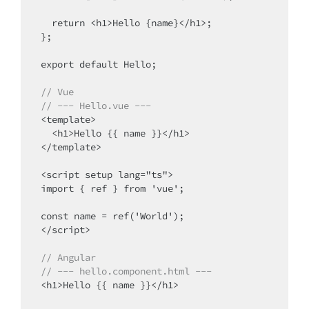
  return <h1>Hello {name}</h1>;

};

export default Hello;

// Vue
// --- Hello.vue ---
<template>

  <h1>Hello {{ name }}</h1>

</template>

<script setup lang="ts">

import { ref } from 'vue';

const name = ref('World');

</script>

// Angular
// --- hello.component.html ---
<h1>Hello {{ name }}</h1>
