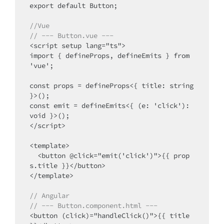
export default Button;

//Vue
// --- Button.vue ---
<script setup lang="ts">

import { defineProps, defineEmits } from 
'vue';

const props = defineProps<{ title: string 
}>();

const emit = defineEmits<{ (e: 'click'): 
void }>();

</script>

<template>

  <button @click="emit('click')">{{ prop
s.title }}</button>

</template>

// Angular
// --- Button.component.html ---
<button (click)="handleClick()">{{ title 