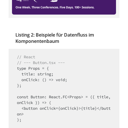
Listing 2: Beispiele für Datenfluss im
Komponentenbaum
// React
// --- Button.tsx ---
type Props = {

  title: string;

  onClick: () => void;

};

const Button: React.FC<Props> = ({ title, 
onClick }) => (

  <button onClick={onClick}>{title}</butt
on>

);
