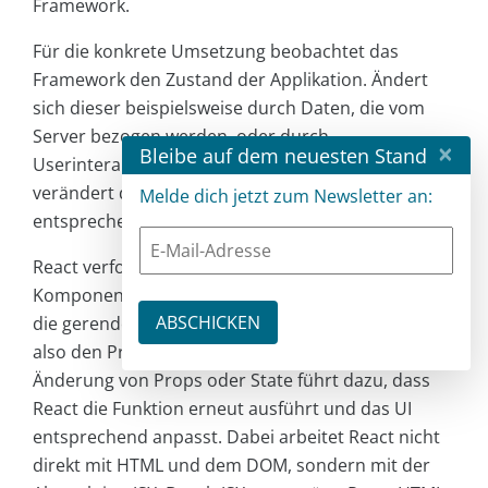
Framework.
Für die konkrete Umsetzung beobachtet das
Framework den Zustand der Applikation. Ändert
sich dieser beispielsweise durch Daten, die vom
Server bezogen werden, oder durch
×
Bleibe auf dem neuesten Stand
Userinteraktion, wird das Framework tätig und
verändert das DOM, um die Darstellung
Melde dich jetzt zum Newsletter an:
entsprechend anzupassen.
React verfolgt einen funktionalen Ansatz. Jede
Komponente ist eine Funktion, deren Ergebnis –
die gerenderte Komponente – von der Eingabe,
also den Props, und dem State abhängt. Eine
Änderung von Props oder State führt dazu, dass
React die Funktion erneut ausführt und das UI
entsprechend anpasst. Dabei arbeitet React nicht
direkt mit HTML und dem DOM, sondern mit der