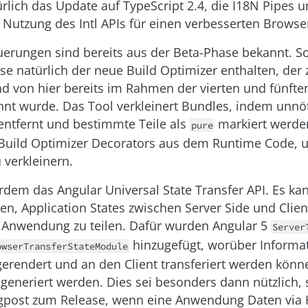
rlich das Update auf TypeScript 2.4, die I18N Pipes u
 Nutzung des Intl APIs für einen verbesserten Browse
uerungen sind bereits aus der Beta-Phase bekannt. So
ase natürlich der neue Build Optimizer enthalten, der
nd von hier bereits im Rahmen der vierten und fünfte
nt wurde. Das Tool verkleinert Bundles, indem unnöt
ntfernt und bestimmte Teile als
markiert werde
pure
 Build Optimizer Decorators aus dem Runtime Code, 
 verkleinern.
rdem das Angular Universal State Transfer API. Es ka
en, Application States zwischen Server Side und Clien
 Anwendung zu teilen. Dafür wurden Angular 5
Server
hinzugefügt, worüber Informa
owserTransferStateModule
 gerendert und an den Client transferiert werden kön
 generiert werden. Dies sei besonders dann nützlich, 
logpost zum Release, wenn eine Anwendung Daten via 