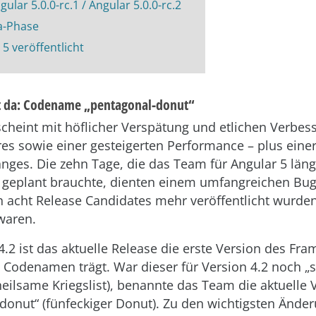
gular 5.0.0-rc.1 / Angular 5.0.0-rc.2
a-Phase
 5 veröffentlicht
st da: Codename „pentagonal-donut“
scheint mit höflicher Verspätung und etlichen Verbes
es sowie einer gesteigerten Performance – plus eine
nges. Die zehn Tage, die das Team für Angular 5 läng
 geplant brauchte, dienten einem umfangreichen Bug
h acht Release Candidates mehr veröffentlicht wurden
waren.
4.2 ist das aktuelle Release die erste Version des Fr
 Codenamen trägt. War dieser für Version 4.2 noch „s
heilsame Kriegslist), benannte das Team die aktuelle 
donut“ (fünfeckiger Donut). Zu den wichtigsten Ände