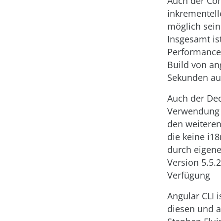
Auch der Com
inkrementell
möglich sein
Insgesamt is
Performance
Build von an
Sekunden auf
Auch der Dec
Verwendung v
den weitere
die keine i1
durch eigene
Version 5.5.
Verfügung
Angular CLI i
diesen und a