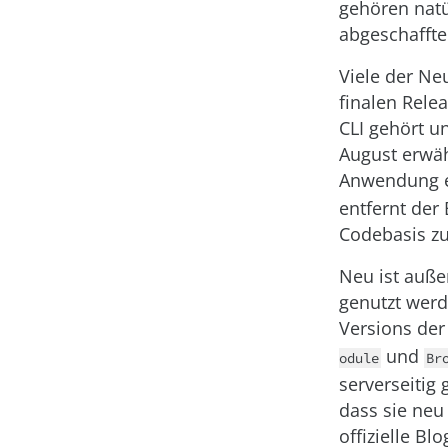
gehören natü
abgeschaffte
Viele der Ne
finalen Rele
CLI gehört u
August erwäh
Anwendung e
entfernt der
Codebasis zu
Neu ist auße
genutzt werd
Versions der
und
odule
Br
serverseitig
dass sie neu
offizielle B