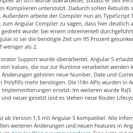
piler an sich wurde überarbeitet, sodass er seit Vers
es Kompilieren unterstützt. Dadurch sollen Rebuilds 
. Außerdem arbeite der Compiler nun als TypeScript 
t zum Angular Compiler zu sagen, dass hier deutlich 
 gedreht wurde: bei einem inkrementell durchgeführ
gular.io sei die benötigte Zeit um 95 Prozent gesunke
 weniger als 2.
orator Support wurde überarbeitet. Angular 5 erlaub
on Values, die nur zur Runtime verarbeitet werden 
n Änderungen gehören neue Number, Date und Curren
8n Polyfills mehr benötigen. Die i18n APIs wurden in A
 Implementierungen ersetzt. Im weiteren wurde RxJS
2 und neuer gesetzt und es stehen neue Router Lifecyc
st ab Version 1.5 mit Angular 5 kompatibel. Alle Info
llen weiteren Änderungen und neuen Features in Ang