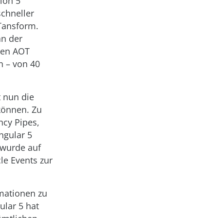
ion 5
schneller
Tansform.
an der
ten AOT
n – von 40
t nun die
können. Zu
cy Pipes,
ngular 5
 wurde auf
le Events zur
rmationen zu
ular 5 hat