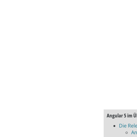
Angular 5 im Ü
Die Rel
An