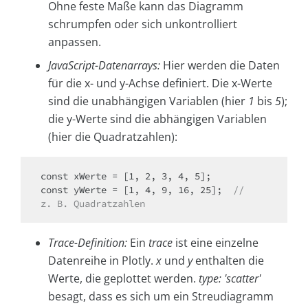
Ohne feste Maße kann das Diagramm
schrumpfen oder sich unkontrolliert
anpassen.
JavaScript-Datenarrays:
Hier werden die Daten
für die x- und y-Achse definiert. Die x-Werte
sind die unabhängigen Variablen (hier
1
bis
5
);
die y-Werte sind die abhängigen Variablen
(hier die Quadratzahlen):
const xWerte = [1, 2, 3, 4, 5];

const yWerte = [1, 4, 9, 16, 25];  
// 
z. B. Quadratzahlen
Trace-Definition:
Ein
trace
ist eine einzelne
Datenreihe in Plotly.
x
und
y
enthalten die
Werte, die geplottet werden.
type: 'scatter'
besagt, dass es sich um ein Streudiagramm