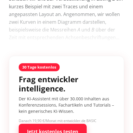
kurzes Beispiel mit zwei Traces und einem
angepassten Layout an. Angenommen, wir wollen
zwei Kurven in einem Diagramm darstellen,
beispielsweise die Messreihen
A
und
B
über der
Zeit mit entsprechenden Achsenbeschriftungen...
30 Tage kostenlos
Frag entwickler
intelligence.
Der KI-Assistent mit über 30.000 Inhalten aus
Konferenzsessions, Fachartikeln und Tutorials –
kein generisches KI-Wissen.
Danach 19,90 €/Monat mit entwickler.de BASIC
Jetzt kostenlos testen