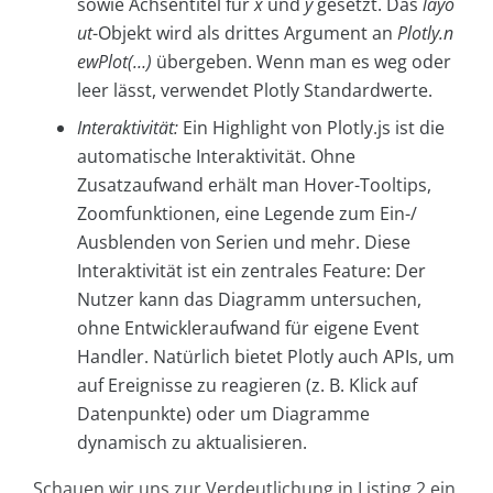
sowie Achsentitel für
x
und
y
gesetzt. Das
layo
ut
-Objekt wird als drittes Argument an
Plotly.n
ewPlot(…)
übergeben. Wenn man es weg oder
leer lässt, verwendet Plotly Standardwerte.
Interaktivität:
Ein Highlight von Plotly.js ist die
automatische Interaktivität. Ohne
Zusatzaufwand erhält man Hover-Tooltips,
Zoomfunktionen, eine Legende zum Ein-/
Ausblenden von Serien und mehr. Diese
Interaktivität ist ein zentrales Feature: Der
Nutzer kann das Diagramm untersuchen,
ohne Entwickleraufwand für eigene Event
Handler. Natürlich bietet Plotly auch APIs, um
auf Ereignisse zu reagieren (z. B. Klick auf
Datenpunkte) oder um Diagramme
dynamisch zu aktualisieren.
Schauen wir uns zur Verdeutlichung in Listing 2 ein