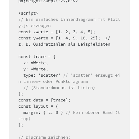
px;height:300px;"></div>

// Ein einfaches Liniendiagramm mit Plotl
y.js erzeugen
const xWerte = [1, 2, 3, 4, 5];

const yWerte = [1, 4, 9, 16, 25];  // 
z. B. Quadratzahlen als Beispieldaten

const trace = {

  x: xWerte,

  y: yWerte,

  type: 'scatter' 
// 'scatter' erzeugt ei
n Linien- oder Punktdiagramm
// (Standardmodus ist Linien)
};

const data = [trace];

const layout = {

  margin: { t: 0 } 
// kein oberer Rand (t
=top)
};

// Diagramm zeichnen: