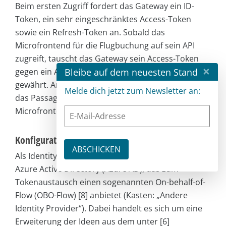
Beim ersten Zugriff fordert das Gateway ein ID-
Token, ein sehr eingeschränktes Access-Token
sowie ein Refresh-Token an. Sobald das
Microfrontend für die Flugbuchung auf sein API
zugreift, tauscht das Gateway sein Access-Token
×
Bleibe auf dem neuesten Stand
gegen ein Access-Token, das Zugriff auf dieses API
gewährt. Analog geht das Gateway beim Zugriff auf
Melde dich jetzt zum Newsletter an:
das Passagier-API durch das Passagier-
Microfrontend vor.
Konfiguration in Azure Active Directory
Als Identity Provider nutze ich in diesem Beispiel
Azure Active Directory (Azure AD), das zum
Tokenaustausch einen sogenannten On-behalf-of-
Flow (OBO-Flow) [8] anbietet (Kasten: „Andere
Identity Provider“). Dabei handelt es sich um eine
Erweiterung der Ideen aus dem unter [6]