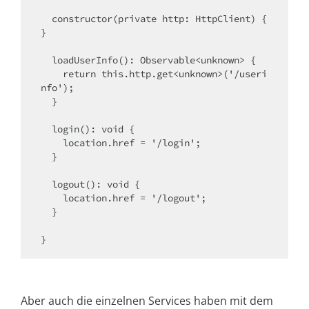
  constructor(private http: HttpClient) { 
}

  loadUserInfo(): Observable<unknown> {

    return this.http.get<unknown>('/useri
nfo');

  }

  login(): void {

    location.href = '/login';

  }

  logout(): void {

    location.href = '/logout';

  }

}
Aber auch die einzelnen Services haben mit dem