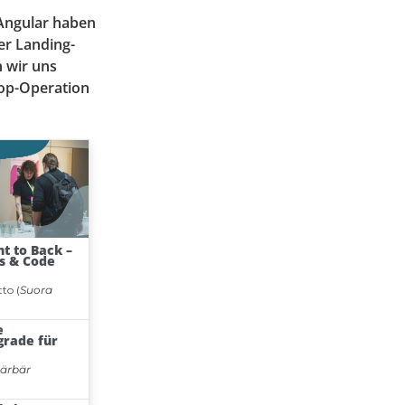
 Angular haben
er Landing-
 wir uns
rop-Operation