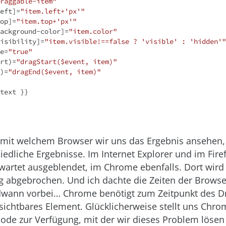
raggable-item"
eft
]=
"item.left+'px'"
op
]=
"item.top+'px'"
ackground-color
]=
"item.color"
isibility
]=
"item.visible!==false ? 'visible' : 'hidden'"
e
=
"true"
rt
)=
"dragStart($event, item)"
)=
"dragEnd($event, item)"
mit welchem Browser wir uns das Ergebnis ansehen,
iedliche Ergebnisse. Im Internet Explorer und im Fire
wartet ausgeblendet, im Chrome ebenfalls. Dort wird
 abgebrochen. Und ich dachte die Zeiten der Brows
wann vorbei… Chrome benötigt zum Zeitpunkt des Dr
sichtbares Element. Glücklicherweise stellt uns Chro
ode zur Verfügung, mit der wir dieses Problem lösen