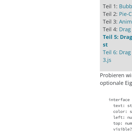
Teil 1:
Bubb
Teil 2:
Pie-C
Teil 3:
Anim
Teil 4:
Drag
Teil 5: Dr
st
Teil 6: Dra
3.js
Probieren wi
optionale Ei
interface 
text
: st
  color: string;

  left: number;

  top: number;

  visible?: boolean;
