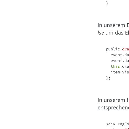
}

In unserem 
lse
um das El
public 
dra
  event.
  event.
this
.dra
  item.vi
};

In unserem 
entsprechend
<
div
 *
ngFo