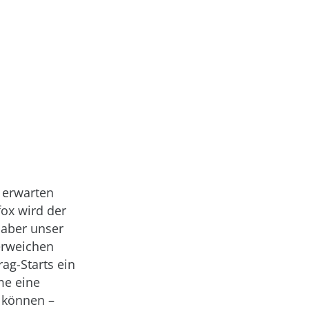
 erwarten
fox wird der
 aber unser
erweichen
ag-Starts ein
me eine
 können –