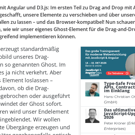
mit Angular und D3.js: Im ersten Teil zu Drag and Drop mit
s geschafft, unsere Elemente zu verschieben und über unser
allen zu lassen – und das Browser-kompatibel! Nun schauen
 wie wir unser eigenes Ghost-Element für die Drag-and-D
greifend implementieren können.
 erzeugt standardmäßig
Abbild unseres Drag-
n so genannten Ghost. Im
ies ja nicht verkehrt. Aber
 Element loslassen –
avon, ob die Drag-
bgebrochen oder ausgeführt
hwindet der Ghost sofort.
ren wird unser Endelement
eingeblendet. Wir wollen
rte Übergänge erzeugen und
äter gegebenenfalls optisch