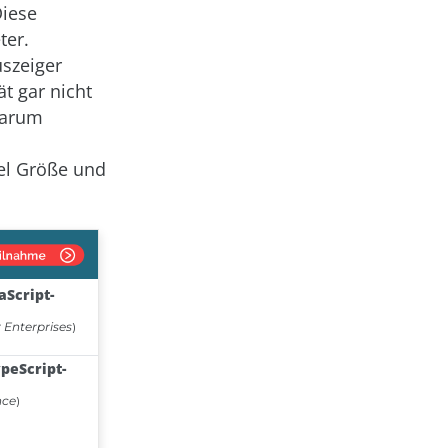
Diese
ter.
uszeiger
ät gar nicht
Darum
el Größe und