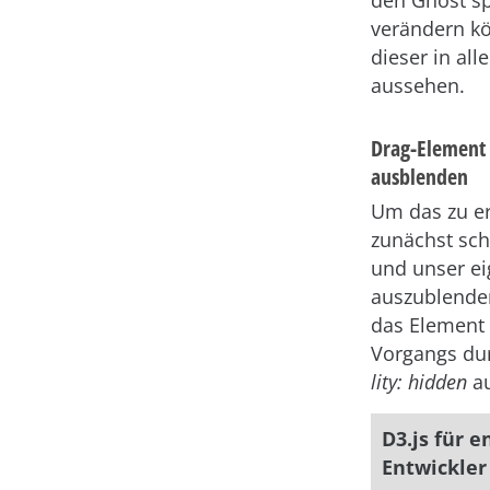
verändern kö
dieser in al
aussehen.
Drag-Element
ausblenden
Um das zu er
zunächst sch
und unser ei
auszublenden
das Element 
Vorgangs dur
lity: hidden
au
D3.js für e
Entwickler 