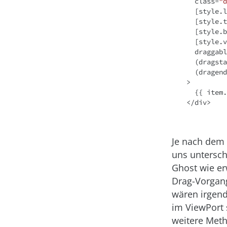
class
=
"d
  [
style.l
  [
style.t
  [
style.b
  [
style.v
draggabl
  (
dragsta
  (
dragend
>
</
div
>
Je nach dem 
uns untersch
Ghost wie er
Drag-Vorgang
wären irgend
im ViewPort 
weitere Meth