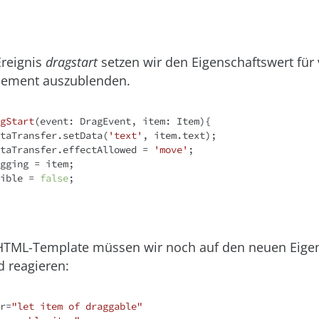
Ereignis
dragstart
setzen wir den Eigenschaftswert für 
ement auszublenden.
gStart
(
event: DragEvent, item: Item
)
{

dataTransfer.setData(
'text'
, item.text);

dataTransfer.effectAllowed = 
'move'
;

gging = item;

sible = 
false
;

HTML-Template müssen wir noch auf den neuen Eigen
 reagieren:
r
=
"let item of draggable"