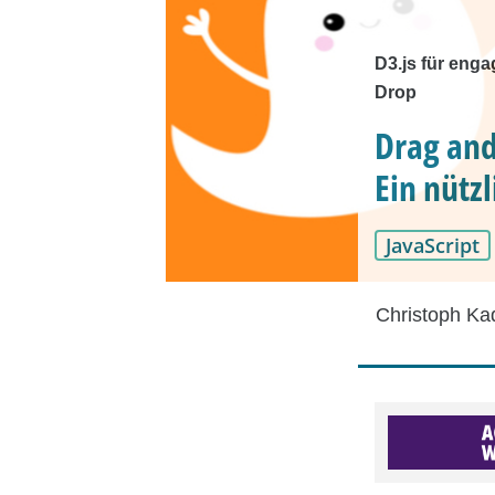
D3.js für enga
Drop
Drag and
Ein nütz
JavaScript
Christoph Ka