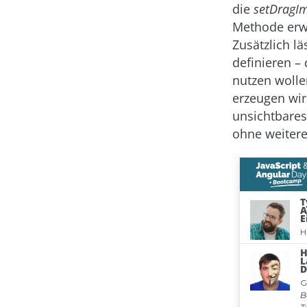
die
setDragI
Methode erwa
Zusätzlich l
definieren – 
nutzen wolle
erzeugen wir
unsichtbares
ohne weiter