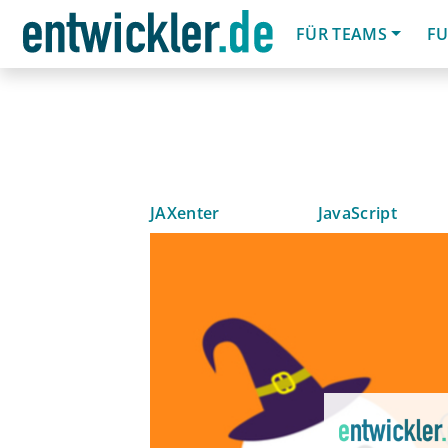
FÜR TEAMS
FU
JAXenter
JavaScript