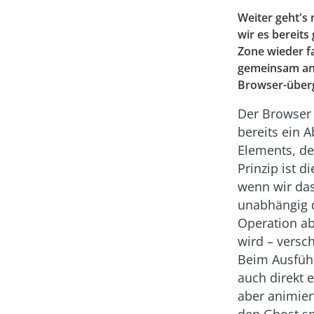
Weiter geht's 
wir es bereit
Zone wieder f
gemeinsam an,
Browser-über
Der Browser
bereits ein 
Elements, de
Prinzip ist d
wenn wir das
unabhängig d
Operation a
wird – versc
Beim Ausfüh
auch direkt 
aber animie
den Ghost sp