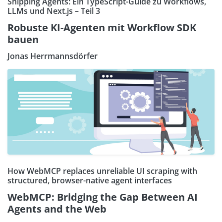
Shipping Agents: Ein TypeScript-Guide zu Workflows,
LLMs und Next.js – Teil 3
Robuste KI-Agenten mit Workflow SDK
bauen
Jonas Herrmannsdörfer
How WebMCP replaces unreliable UI scraping with
structured, browser-native agent interfaces
WebMCP: Bridging the Gap Between AI
Agents and the Web