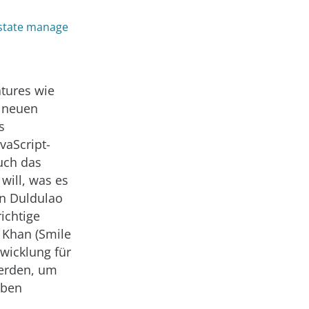
 state manage
tures wie
m neuen
s
vaScript-
uch das
will, was es
in Duldulao
ichtige
 Khan (Smile
twicklung für
werden, um
eben