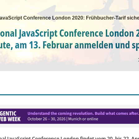
 JavaScript Conference London 2020: Frühbucher-Tarif sich
ional JavaScript Conference London 
te, am 13. Februar anmelden und s
nal JavaScript Conference London findet vom 20. bis 22. Apr