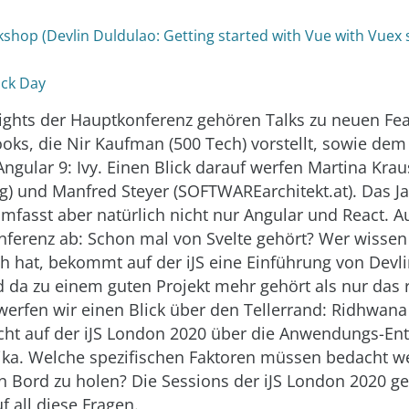
shop (Devlin Duldulao: Getting started with Vue with Vuex
tack Day
ights der Hauptkonferenz gehören Talks zu neuen Fea
oks, die Nir Kaufman (500 Tech) vorstellt, sowie de
Angular 9: Ivy. Einen Blick darauf werfen Martina Krau
ig) und Manfred Steyer (SOFTWAREarchitekt.at). Das Ja
fasst aber natürlich nicht nur Angular und React. A
onferenz ab: Schon mal von Svelte gehört? Wer wissen 
ch hat, bekommt auf der iJS eine Einführung von Devl
d da zu einem guten Projekt mehr gehört als nur das r
erfen wir einen Blick über den Tellerrand: Ridhwana
richt auf der iJS London 2020 über die Anwendungs-En
rika. Welche spezifischen Faktoren müssen bedacht 
an Bord zu holen? Die Sessions der iJS London 2020 g
f all diese Fragen.