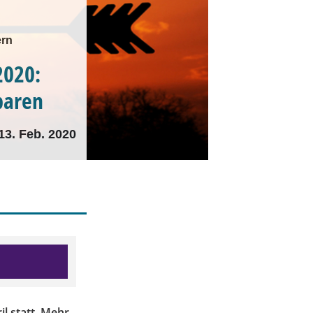
ern
2020:
paren
13. Feb. 2020
il statt. Mehr