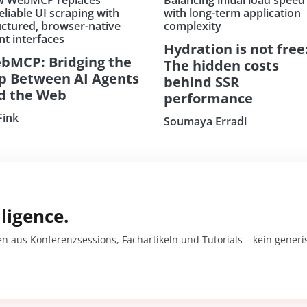
eliable UI scraping with
with long-term application
uctured, browser-native
complexity
nt interfaces
Hydration is not free
bMCP: Bridging the
The hidden costs
p Between AI Agents
behind SSR
d the Web
performance
Fink
Soumaya Erradi
ligence.
en aus Konferenzsessions, Fachartikeln und Tutorials – kein gener