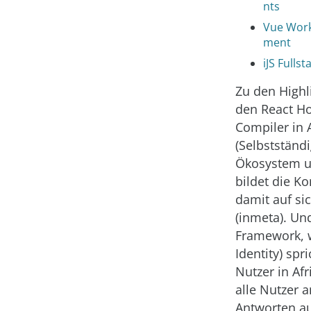
nts
Vue Work
ment
iJS Fulls
Zu den Highl
den React Ho
Compiler in 
(Selbstständ
Ökosystem um
bildet die K
damit auf si
(inmeta). Un
Framework, w
Identity) sp
Nutzer in Af
alle Nutzer 
Antworten au