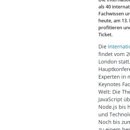
als 40 intern
Fachwissen un
heute, am 13.
profitieren un
Ticket.
Die
Internat
findet vom 20
London statt
Hauptkonfere
Experten in 
Keynotes Fac
Welt: Die T
JavaScript ü
Node.js bis 
und Technol
Noch bis zum
zu einem be