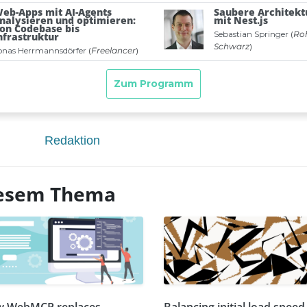
Redaktion
diesem Thema
 WebMCP replaces
Balancing initial load speed