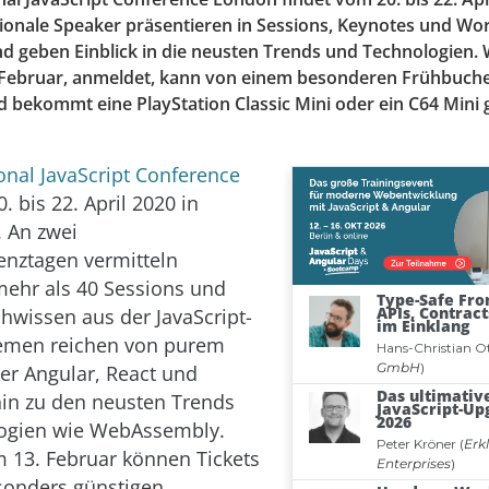
ationale Speaker präsentieren in Sessions, Keynotes und Wo
d geben Einblick in die neusten Trends und Technologien.
 Februar, anmeldet, kann von einem besonderen Frühbuche
d bekommt eine PlayStation Classic Mini oder ein C64 Mini 
ional JavaScript Conference
. bis 22. April 2020 in
. An zwei
nztagen vermitteln
mehr als 40 Sessions und
hwissen aus der JavaScript-
hemen reichen von purem
ber Angular, React und
hin zu den neusten Trends
ogien wie WebAssembly.
 13. Februar können Tickets
sonders günstigen