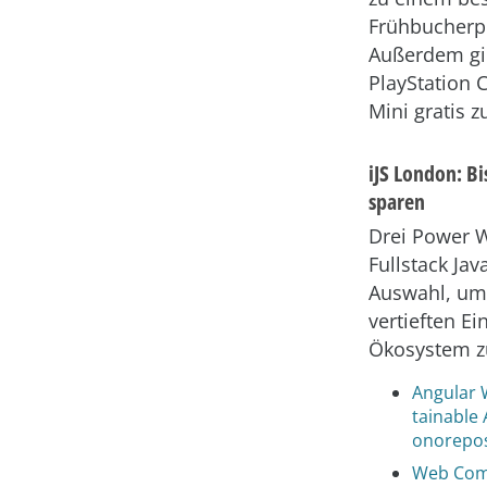
Frühbucherp
Außerdem gib
PlayStation C
Mini gratis z
iJS London: B
sparen
Drei Power 
Fullstack Jav
Auswahl, um
vertieften Ei
Ökosystem zu
Angular 
tainable
onorepos
Web Comp