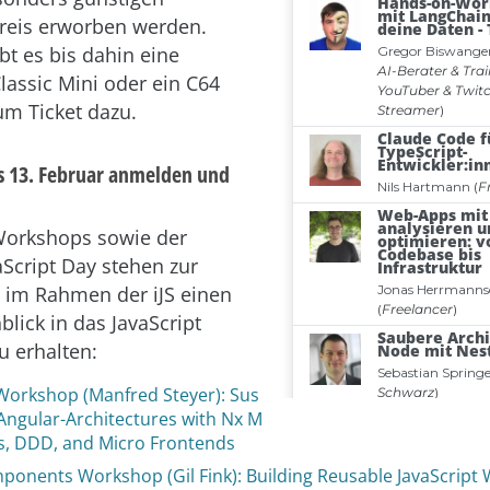
reis erworben werden.
t es bis dahin eine
lassic Mini oder ein C64
um Ticket dazu.
is 13. Februar anmelden und
Workshops sowie der
aScript Day stehen zur
 im Rahmen der iJS einen
nblick in das JavaScript
 erhalten:
Workshop (Manfred Steyer): Sus
 Angular-Architectures with Nx M
, DDD, and Micro Frontends
onents Workshop (Gil Fink): Building Reusable JavaScrip