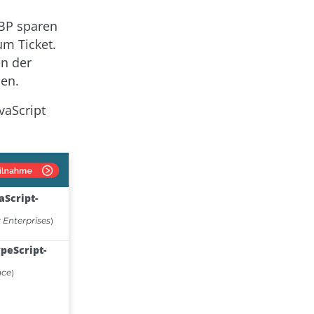
GBP sparen
um Ticket.
n der
en.
vaScript