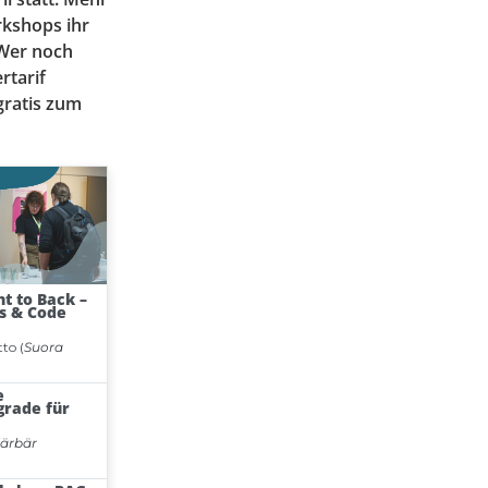
rkshops ihr
 Wer noch
rtarif
gratis zum