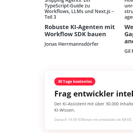
TypeScript-Guide zu
unr
Workflows, LLMs und Next.js –
str
Teil 3
age
Robuste KI-Agenten mit
We
Workflow SDK bauen
Ga
an
Jonas Herrmannsdörfer
Gil 
30 Tage kostenlos
Frag entwickler intel
Der KI-Assistent mit über 30.000 Inhalt
KI-Wissen.
Danach 19,90 €/Monat mit entwickler.de BASIC