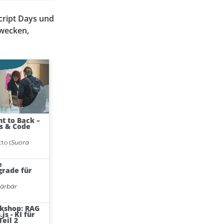
cript Days und
zwecken,