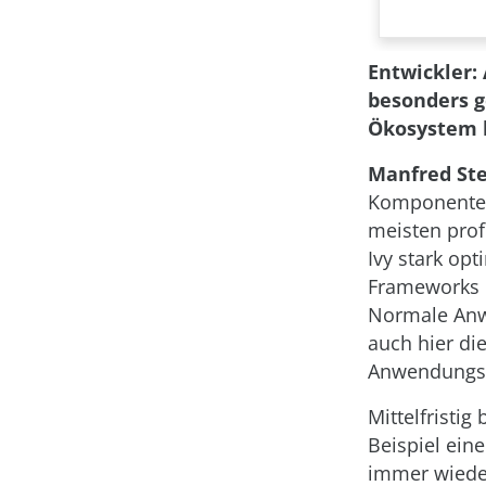
Entwickler:
besonders g
Ökosystem 
Manfred Ste
Komponenten,
meisten prof
Ivy stark op
Frameworks 
Normale Anwe
auch hier di
Anwendungsf
Mittelfristig
Beispiel ein
immer wieder