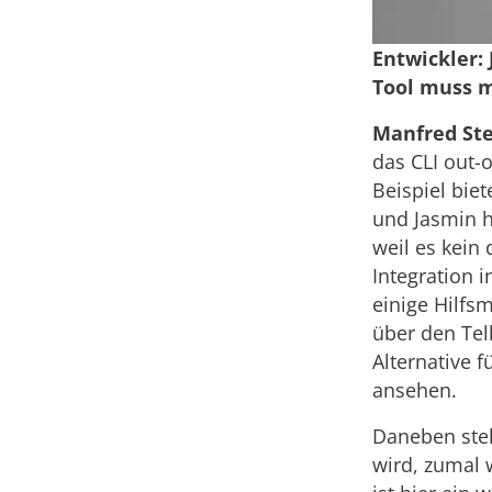
Entwickler:
Tool muss 
Manfred Ste
das CLI out-
Beispiel bie
und Jasmin h
weil es kein 
Integration 
einige Hilfs
über den Tel
Alternative f
ansehen.
Daneben stel
wird, zumal 