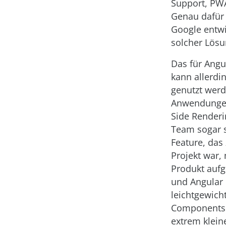
Support, PWA
Genau dafür
Google entwi
solcher Lös
Das für Ang
kann allerdi
genutzt werd
Anwendungen
Side Renderi
Team sogar s
Feature, das
Projekt war, 
Produkt auf
und Angular 
leichtgewic
Components 
extrem klein