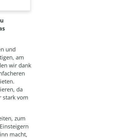
du
as
en und
tigen, am
den wir dank
infacheren
ieten.
ieren, da
r stark vom
eiten, zum
Einsteigern
Sinn macht,