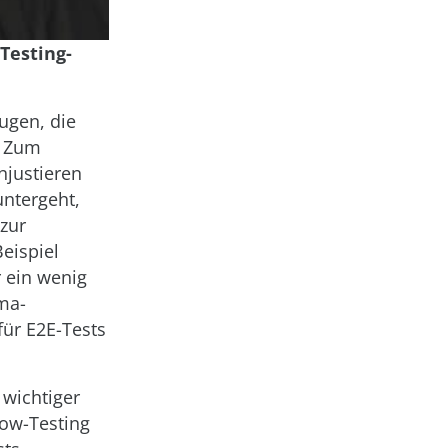
Testing-
ugen, die
. Zum
njustieren
untergeht,
 zur
eispiel
 ein wenig
rma-
für E2E-Tests
 wichtiger
low-Testing