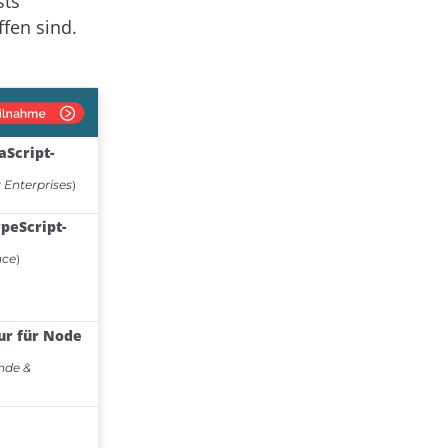
sts
fen sind.