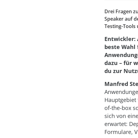
Drei Fragen z
Speaker auf d
Testing-Tools 
Entwickler: 
beste Wahl 
Anwendungen
dazu – für 
du zur Nutz
Manfred St
Anwendungen
Hauptgebiet 
of-the-box s
sich von ei
erwartet: De
Formulare, V