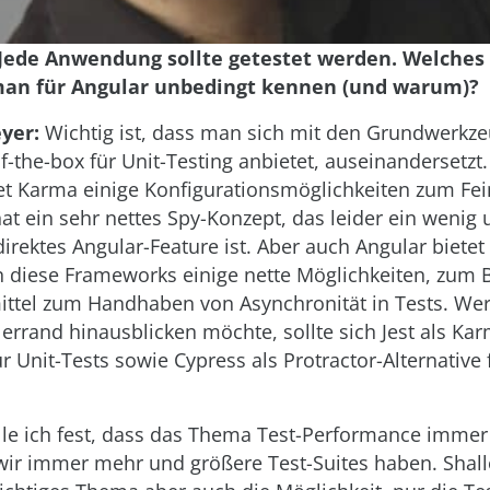
 Jede Anwendung sollte getestet werden. Welches 
man für Angular unbedingt kennen (und warum)?
yer:
Wichtig ist, dass man sich mit den Grundwerkze
of-the-box für Unit-Testing anbietet, auseinandersetzt
tet Karma einige Konfigurationsmöglichkeiten zum Fei
at ein sehr nettes Spy-Konzept, das leider ein wenig 
direktes Angular-Feature ist. Aber auch Angular bietet
in diese Frameworks einige nette Möglichkeiten, zum B
mittel zum Handhaben von Asynchronität in Tests. Wer
lerrand hinausblicken möchte, sollte sich Jest als Ka
ür Unit-Tests sowie Cypress als Protractor-Alternative 
le ich fest, dass das Thema Test-Performance immer
wir immer mehr und größere Test-Suites haben. Shal