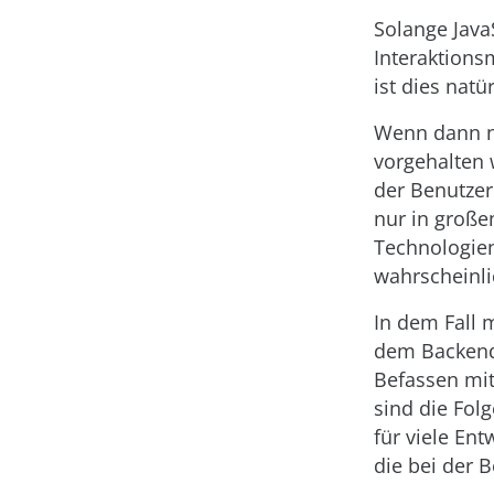
Solange JavaS
Interaktions
ist dies natü
Wenn dann no
vorgehalten
der Benutzer
nur in große
Technologien
wahrscheinl
In dem Fall 
dem Backend 
Befassen mit
sind die Fol
für viele En
die bei der 