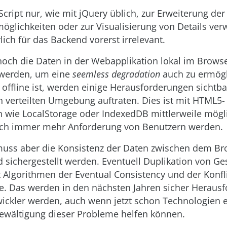
cript nur, wie mit jQuery üblich, zur Erweiterung der
möglichkeiten oder zur Visualisierung von Details ver
rlich für das Backend vorerst irrelevant.
ch die Daten in der Webapplikation lokal im Brows
 werden, um eine
seemless degradation
auch zu ermög
 offline ist, werden einige Herausforderungen sichtbar
n verteilten Umgebung auftraten. Dies ist mit HTML5-
 wie LocalStorage oder IndexedDB mittlerweile mögl
ich immer mehr Anforderung von Benutzern werden.
muss aber die Konsistenz der Daten zwischen dem B
sichergestellt werden. Eventuell Duplikation von Ges
 Algorithmen der Eventual Consistency und der Konfl
ge. Das werden in den nächsten Jahren sicher Heraus
twickler werden, auch wenn jetzt schon Technologien e
Bewältigung dieser Probleme helfen können.