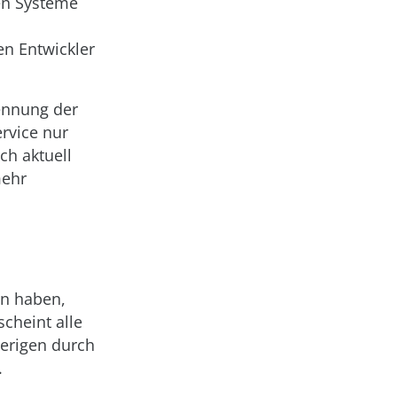
hen Systeme
en Entwickler
rennung der
rvice nur
ch aktuell
mehr
en haben,
scheint alle
erigen durch
.