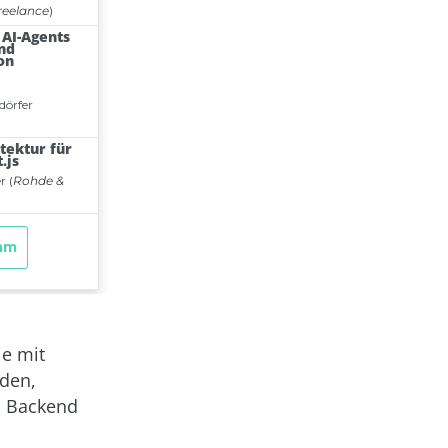
ie mit
rden,
as Backend