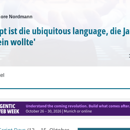
 Kore Nordmann
pt ist die ubiquitous language, die J
in wollte'
el
Script Days
(13. - 15. Oktober