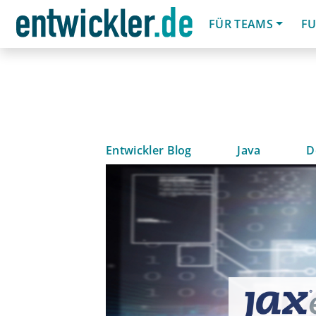
FÜR TEAMS
FU
Entwickler Blog
Java
D