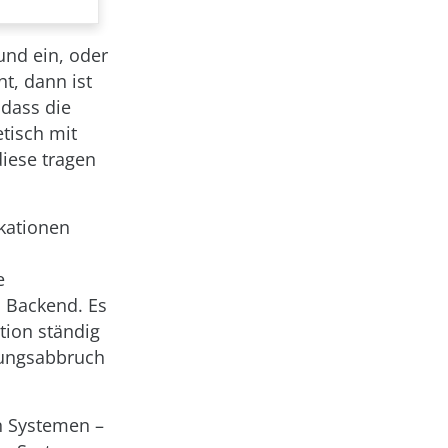
nd ein, oder
t, dann ist
 dass die
etisch mit
iese tragen
kationen
e
 Backend. Es
tion ständig
dungsabbruch
n Systemen –