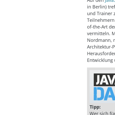
in Berlin) tr
und Trainer
Teilnehmern 
of-the-Art d
vermitteln. M
Nordmann, m
Architektur-
Herausforder
Entwicklung 
Tipp:
Wer sich fü