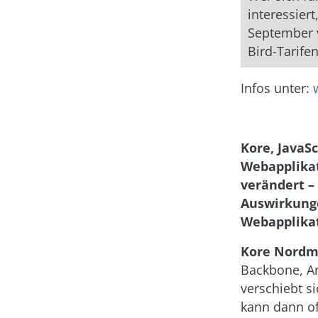
interessiert
September v
Bird-Tarifen
Infos unter:
Kore, JavaSc
Webapplika
verändert –
Auswirkunge
Webapplika
Kore Nordm
Backbone, An
verschiebt si
kann dann of