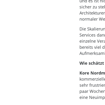
und es ist n
sicher zu ste
Architekture
normaler We
Die Skalieru
Services dan
einzelne Ver
bereits viel 
Aufmerksamke
Wie schätzt
Kore Nordm
kommerzielle
sehr frustrie
paar Wochen
eine Neuimpl