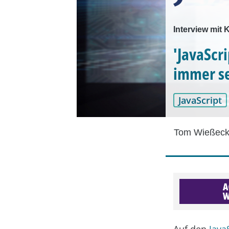
Interview mit
'JavaScri
immer se
JavaScript
Tom Wießeck
Auf den
Java