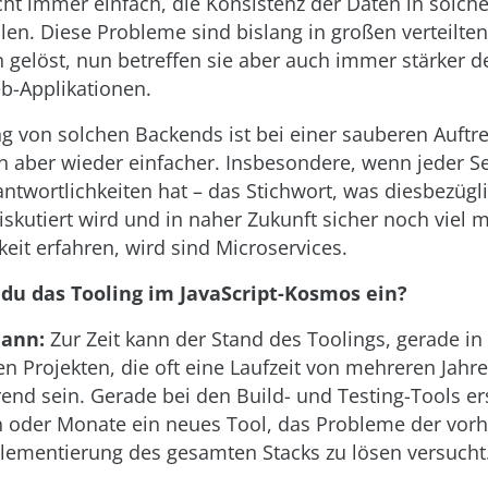
icht immer einfach, die Konsistenz der Daten in solc
llen. Diese Probleme sind bislang in großen verteilten
n gelöst, nun betreffen sie aber auch immer stärker d
b-Applikationen.
ng von solchen Backends ist bei einer sauberen Auft
n aber wieder einfacher. Insbesondere, wenn jeder Se
antwortlichkeiten hat – das Stichwort, was diesbezügli
diskutiert wird und in naher Zukunft sicher noch viel 
it erfahren, wird sind Microservices.
 du das Tooling im JavaScript-Kosmos ein?
ann:
Zur Zeit kann der Stand des Toolings, gerade in
n Projekten, die oft eine Laufzeit von mehreren Jahr
rend sein. Gerade bei den Build- und Testing-Tools er
 oder Monate ein neues Tool, das Probleme der vorh
ementierung des gesamten Stacks zu lösen versucht