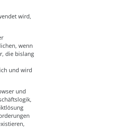
wendet wird,
er
lichen, wenn
, die bislang
ich und wird
rowser und
chäftslogik,
iktlösung
forderungen
xistieren,