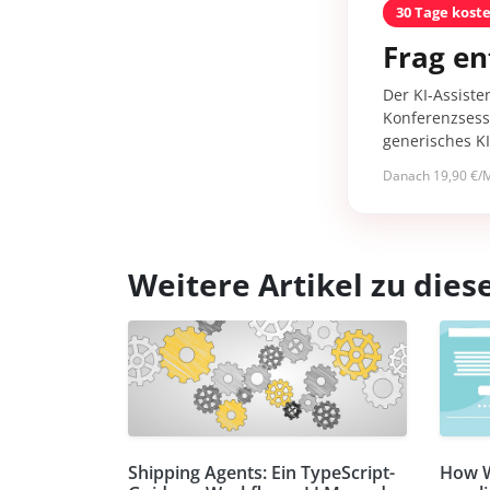
30 Tage kost
Frag en
Der KI-Assiste
Konferenzsessi
generisches K
Danach 19,90 €/M
Weitere Artikel zu di
Shipping Agents: Ein TypeScript-
How 