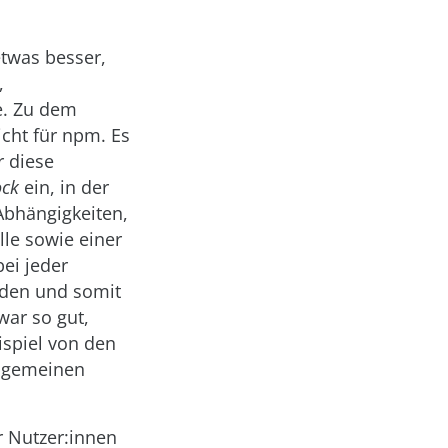
etwas besser,
,
e. Zu dem
icht für npm. Es
r diese
ock
ein, in der
 Abhängigkeiten,
le sowie einer
ei jeder
urden und somit
war so gut,
ispiel von den
llgemeinen
r Nutzer:innen