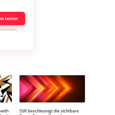
os testen
rzeit kündbar
 with
SSR beschleunigt die sichtbare