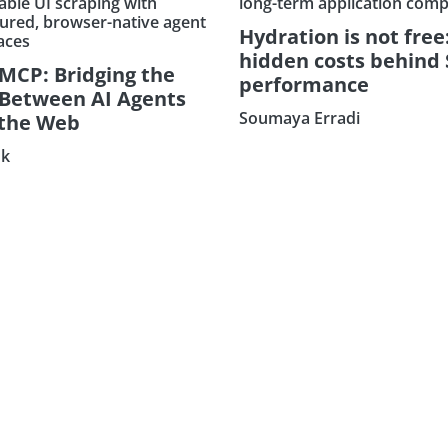
able UI scraping with
long-term application comp
tured, browser-native agent
Hydration is not free
aces
hidden costs behind
CP: Bridging the
performance
Between AI Agents
Soumaya Erradi
the Web
nk