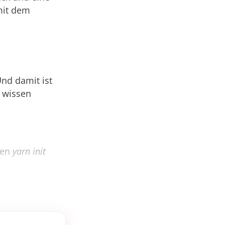
mit dem
Und damit ist
n wissen
tzen
yarn init