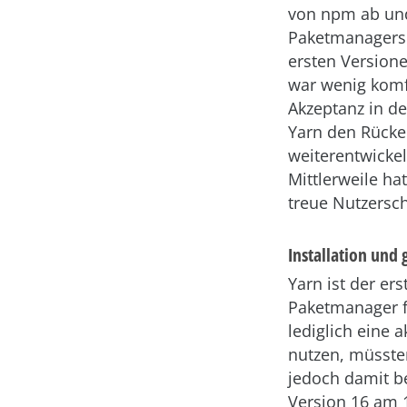
von npm ab und
Paketmanagers 
ersten Version
war wenig komf
Akzeptanz in de
Yarn den Rücken
weiterentwickel
Mittlerweile ha
treue Nutzersc
Installation und
Yarn ist der er
Paketmanager fü
lediglich eine 
nutzen, müssten
jedoch damit be
Version 16 am 