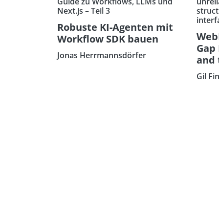
Guide zu Workflows, LLMs und
unreli
Next.js – Teil 3
struc
interf
Robuste KI-Agenten mit
WebM
Workflow SDK bauen
Gap 
Jonas Herrmannsdörfer
and 
Gil Fi