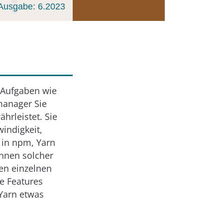
Ausgabe: 6.2023
e Aufgaben wie
manager Sie
hrleistet. Sie
indigkeit,
 in npm, Yarn
innen solcher
en einzelnen
e Features
 Yarn etwas