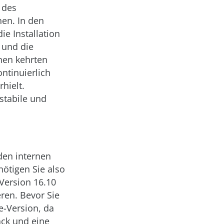
 des
en. In den
e Installation
 und die
nen kehrten
ntinuierlich
hielt.
 stabile und
 den internen
nötigen Sie also
 Version 16.10
eren. Bevor Sie
e-Version, da
ack und eine