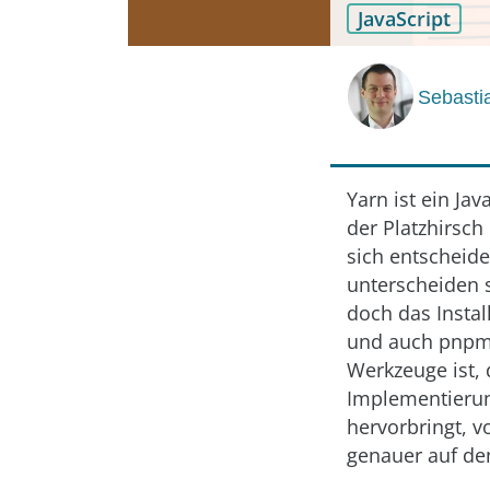
JavaScript
Sebasti
Yarn ist ein Ja
der Platzhirsch
sich entscheide
unterscheiden s
doch das Instal
und auch pnpm r
Werkzeuge ist,
Implementierun
hervorbringt, v
genauer auf de