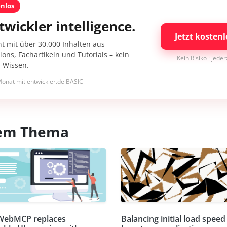
enlos
twickler intelligence.
Jetzt kostenl
nt mit über 30.000 Inhalten aus
ons, Fachartikeln und Tutorials – kein
Kein Risiko · jede
I-Wissen.
onat mit entwickler.de BASIC
esem Thema
WebMCP replaces
Balancing initial load speed