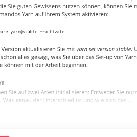
die Sie guten Gewissens nutzen können, können Sie 
andos Yarn auf Ihrem System aktivieren:
pare yarn@stable --activate
 Version aktualisieren Sie mit
yarn set version stable
. 
 schon alles gesagt, was Sie über das Set-up von Yar
e können mit der Arbeit beginnen.
rn
nen Sie auf zwei Arten initialisieren: Entweder Sie nu
. Was genau der Unterschied ist und wie sich das ...