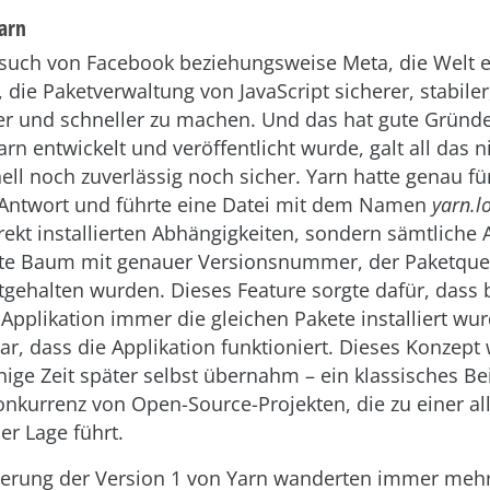
arn
ersuch von Facebook beziehungsweise Meta, die Welt 
 die Paketverwaltung von JavaScript sicherer, stabiler
er und schneller zu machen. Und das hat gute Gründ
arn entwickelt und veröffentlicht wurde, galt all das n
ll noch zuverlässig noch sicher. Yarn hatte genau fü
Antwort und führte eine Datei mit dem Namen
yarn.l
irekt installierten Abhängigkeiten, sondern sämtliche
te Baum mit genauer Versionsnummer, der Paketquel
gehalten wurden. Dieses Feature sorgte dafür, dass b
r Applikation immer die gleichen Pakete installiert w
war, dass die Applikation funktioniert. Dieses Konzept 
ige Zeit später selbst übernahm – ein klassisches Be
Konkurrenz von Open-Source-Projekten, die zu einer a
r Lage führt.
isierung der Version 1 von Yarn wanderten immer meh