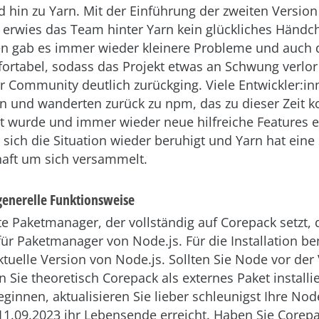
 hin zu Yarn. Mit der Einführung der zweiten Version
erwies das Team hinter Yarn kein glückliches Händch
en gab es immer wieder kleinere Probleme und auch di
ortabel, sodass das Projekt etwas an Schwung verlor
r Community deutlich zurückging. Viele Entwickler:in
 und wanderten zurück zu npm, das zu dieser Zeit ko
t wurde und immer wieder neue hilfreiche Features er
t sich die Situation wieder beruhigt und Yarn hat eine
haft um sich versammelt.
 generelle Funktionsweise
ste Paketmanager, der vollständig auf Corepack setzt,
r Paketmanager von Node.js. Für die Installation be
aktuelle Version von Node.js. Sollten Sie Node vor der
 Sie theoretisch Corepack als externes Paket installi
ginnen, aktualisieren Sie lieber schleunigst Ihre Nod
11.09.2023 ihr Lebensende erreicht. Haben Sie Corep