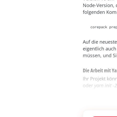
Node-Version, 
folgenden Komm
corepack pre
Auf die neueste
eigentlich auch
müssen, und Si
Die Arbeit mit Ya
Ihr Projekt kön
oder
yarn init -2