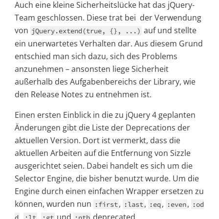
Auch eine kleine Sicherheitslücke hat das jQuery-
Team geschlossen. Diese trat bei der Verwendung
von
auf und stellte
jQuery.extend(true, {}, ...)
ein unerwartetes Verhalten dar. Aus diesem Grund
entschied man sich dazu, sich des Problems
anzunehmen – ansonsten liege Sicherheit
außerhalb des Aufgabenbereichs der Library, wie
den Release Notes zu entnehmen ist.
Einen ersten Einblick in die zu jQuery 4 geplanten
Änderungen gibt die Liste der Deprecations der
aktuellen Version. Dort ist vermerkt, dass die
aktuellen Arbeiten auf die Entfernung von Sizzle
ausgerichtet seien. Dabei handelt es sich um die
Selector Engine, die bisher benutzt wurde. Um die
Engine durch einen einfachen Wrapper ersetzen zu
können, wurden nun
,
,
,
,
:first
:last
:eq
:even
:od
,
,
und
deprecated.
d
:lt
:gt
:nth