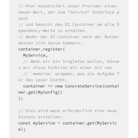
// Hier konstruiert unser Provider einen 
neuen Wert, der zum "Service" Interface p
asst
// und benutzt den DI Container um alle D
ependency-Werte zu erhalten.
// Weder der DI-Container noch der Nutzer 
müssen sich darum kümmern.
container.register(

  MyService,

// Wenn wir ein Singleton wollen, könne
n wir diese Funktion mit einer Art von 
// `memoize` wrappen, was als Aufgabe f
ür den Leser bleibt.
container
 =>
new
 ConcreteService(contai
ner.get(MyConfig))

);

// Dies wird wenn erforderlich eine neue 
Instanz erstellen:
const
 myService = container.get(MyServic
e);
