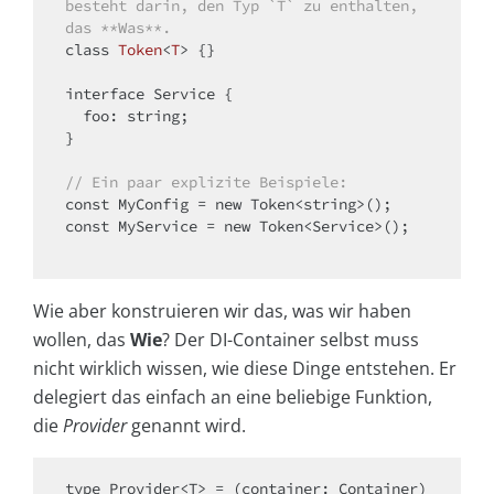
besteht darin, den Typ `T` zu enthalten, 
das **Was**.
class
Token
<
T
> 
{}

interface Service {

foo
: string;

}

// Ein paar explizite Beispiele:
const
 MyConfig = 
new
const
 MyService = 
new
 Token<Service>();

Wie aber konstruieren wir das, was wir haben
wollen, das
Wie
? Der DI-Container selbst muss
nicht wirklich wissen, wie diese Dinge entstehen. Er
delegiert das einfach an eine beliebige Funktion,
die
Provider
genannt wird.
type Provider<T> = 
(
container: Container
) 