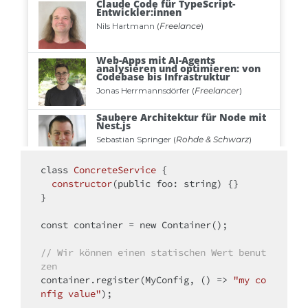
class
ConcreteService
{

constructor
(
public foo: string
)
 {}

}

const
 container = 
new
 Container();

// Wir können einen statischen Wert benut
zen
container.register(MyConfig, 
() =>
"my co
nfig value"
);
