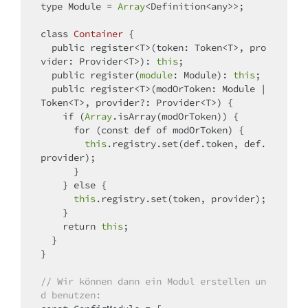
type Module = 
Array
<Definition<any>>;

class
Container
{

  public register<T>(token: Token<T>, pro
vider: Provider<T>): 
this
;

  public register(
module
: Module): 
this
;

  public register<T>(modOrToken: Module | 
Token<T>, provider?: Provider<T>) {

if
 (
Array
.isArray(modOrToken)) {

for
 (
const
 def 
of
 modOrToken) {

this
.registry.set(def.token, def.
provider);

      }

    } 
else
 {

this
.registry.set(token, provider);

    }

return
this
;

  }

}

// Wir können dann ein Modul erstellen un
d benutzen: