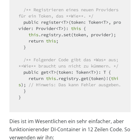
/** Registrieren eines neuen Providers 
für ein Token, das **Wie**. */
  public register<T>(token: Token<T>, pro
vider: Provider<T>): 
this
 {

this
.registry.set(token, provider);

return
this
;

  }

/** Folgender Code gibt das *Was* aus; 
**Wie** braucht uns nicht zu kümmern. */
  public get<T>(token: Token<T>): T {

return
this
.registry.get(token)!(
thi
s
); 
// Hinweis: Das kann Fehler ausgeben.
  }

}

Dies ist im Wesentlichen ein sehr einfacher, aber
funktionierender DI-Container in 12 Zeilen Code. So
verwenden wir ihn: