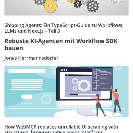
Shipping Agents: Ein TypeScript-Guide zu Workflows,
LLMs und Next.js – Teil 3
Robuste KI-Agenten mit Workflow SDK
bauen
Jonas Herrmannsdörfer
How WebMCP replaces unreliable UI scraping with
structured, browser-native agent interfaces