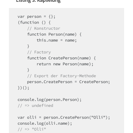
Listing 3: Kapselung
var person = {};

    // Konstructor
    function Person(name) {

        this.name = name;

    // Factory
    function CreatePerson(name) {

        return new Person(name);

    // Export der Factory-Methode
    person.CreatePerson = CreatePerson;

})();

// => undefined
var olli = person.CreatePerson("Olli");

// => "Olli"