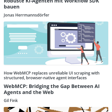
Robuste KI-Agenten mit Workflow SDK
bauen
Jonas Herrmannsdörfer
How WebMCP replaces unreliable UI scraping with
structured, browser-native agent interfaces
WebMCP: Bridging the Gap Between AI
Agents and the Web
Gil Fink