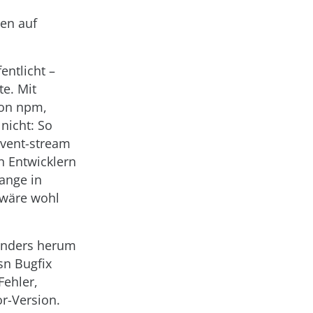
gen auf
entlicht –
te. Mit
von npm,
nicht: So
event-stream
n Entwicklern
lange in
 wäre wohl
anders herum
sn Bugfix
Fehler,
r-Version.