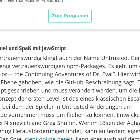
piel und Spaß mit JavaScript
vertrauenswürdig klingt auch der Name Untrusted. Ge
enig vertrauenswürdigen npm-Packages. Es geht um e
or— the Continuing Adventures of Dr. Eval“. Hier wird
-Ebene gehoben, wie die GitHub-Beschreibung sagt. 
cript geschrieben und muss verändert werden, um die 
onzept der ersten Level ist das eines klassischen Esca
 bei dem der Spieler in Untrusted Änderungen am
e vornehmen muss um fliehen zu können. Entwickel
ex Nisnevich and Greg Shuflin. Wer im Lösen der Auf
genug Herausforderungen findet, kann außerdem eige
Das Spiel
steht online bereit
, kann aber auch auf dem