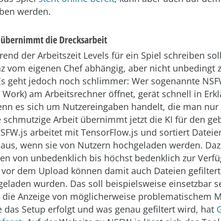
eben werden.
 übernimmt die Drecksarbeit
d der Arbeitszeit Levels für ein Spiel schreiben sollt
nz vom eigenen Chef abhängig, aber nicht unbedingt 
Es geht jedoch noch schlimmer: Wer sogenannte NSF
 Work) am Arbeitsrechner öffnet, gerät schnell in Erk
nn es sich um Nutzereingaben handelt, die man nur 
e schmutzige Arbeit übernimmt jetzt die KI für den ge
NSFW.js arbeitet mit TensorFlow.js und sortiert Dateie
 aus, wenn sie von Nutzern hochgeladen werden. Daz
ien von unbedenklich bis höchst bedenklich zur Verf
g vor dem Upload können damit auch Dateien gefiltert
geladen wurden. Das soll beispielsweise einsetzbar s
 die Anzeige von möglicherweise problematischem Ma
e das Setup erfolgt und was genau gefiltert wird, hat