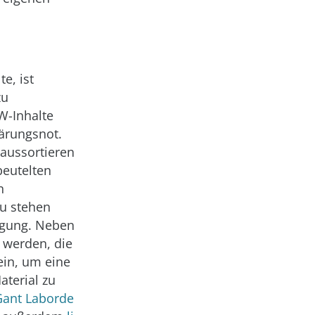
e, ist
zu
W-Inhalte
lärungsnot.
aussortieren
beutelten
n
u stehen
ügung. Neben
 werden, die
ein, um eine
terial zu
Gant Laborde