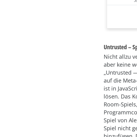
Untrusted – S
Nicht allzu 
aber keine w
„Untrusted —
auf die Meta
ist in JavaS
lösen. Das K
Room-Spiels,
Programmcod
Spiel von Al
Spiel nicht 
hinzufügen. 