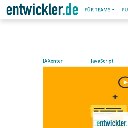
FÜR TEAMS
FU
JAXenter
JavaScript