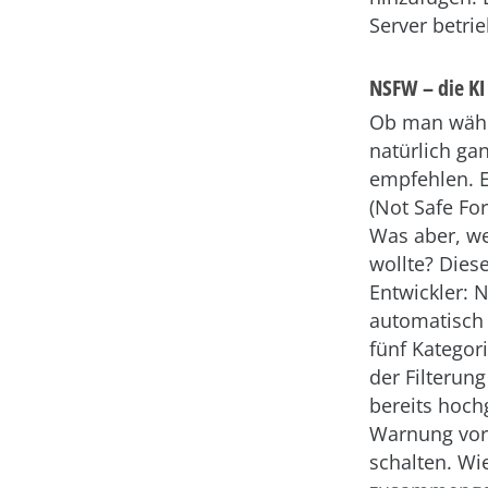
Server betri
NSFW – die KI
Ob man währen
natürlich ga
empfehlen. 
(Not Safe For
Was aber, we
wollte? Dies
Entwickler: 
automatisch
fünf Kategor
der Filterun
bereits hoch
Warnung vor
schalten. Wi