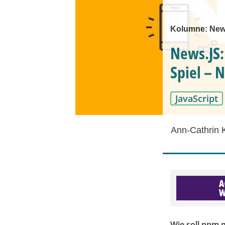
Kolumne: New
News.JS:
Spiel – 
JavaScript
Ann-Cathrin 
Wie soll npm 