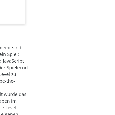
meint sind
in Spiel:
 JavaScript
Der Spielecod
Level zu
pe-the-
t wurde das
gaben im
ne Level
 eigenen