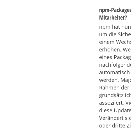
npm-Packages:
Mitarbeiter?
npm hat nu
um die Siche
einem Wechs
erhöhen. We
eines Packag
nachfolgend
automatisch 
werden. Majo
Rahmen der 
grundsätzlic
assoziiert. V
diese Update
Verändert si
oder dritte 