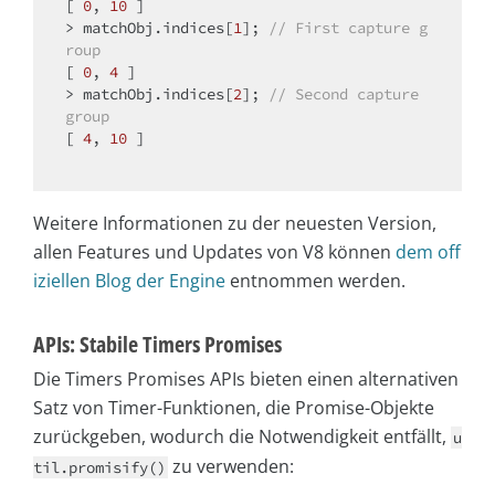
[ 
0
, 
10
 ]

> matchObj.indices[
1
]; 
// First capture g
roup
[ 
0
, 
4
 ]

> matchObj.indices[
2
]; 
// Second capture 
group
[ 
4
, 
10
 ]

Weitere Informationen zu der neuesten Version,
allen Features und Updates von V8 können
dem off
iziellen Blog der Engine
entnommen werden.
APIs: Stabile Timers Promises
Die Timers Promises APIs bieten einen alternativen
Satz von Timer-Funktionen, die Promise-Objekte
zurückgeben, wodurch die Notwendigkeit entfällt,
u
zu verwenden:
til.promisify()