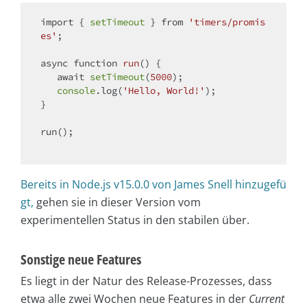
import
 { 
setTimeout
 } 
from
'timers/promis
es'
;

async
function
run
(
) 
{

await
setTimeout
(
5000
);

console
.log(
'Hello, World!'
);

}

run();

Bereits in Node.js v15.0.0 von James Snell hinzugefü
gt,
gehen sie in dieser Version vom
experimentellen Status in den stabilen über.
Sonstige neue Features
Es liegt in der Natur des Release-Prozesses, dass
etwa alle zwei Wochen neue Features in der
Current