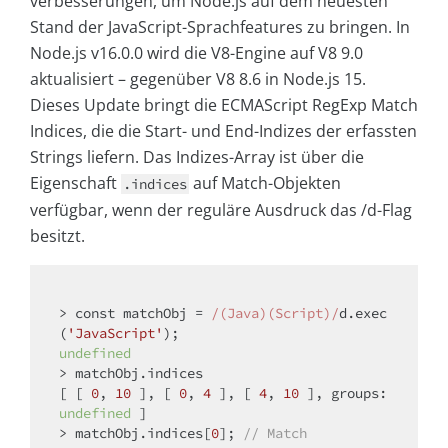
verbesserungen, um Node.js auf dem neuesten
Stand der JavaScript-Sprachfeatures zu bringen. In
Node.js v16.0.0 wird die V8-Engine auf V8 9.0
aktualisiert – gegenüber V8 8.6 in Node.js 15.
Dieses Update bringt die ECMAScript RegExp Match
Indices, die die Start- und End-Indizes der erfassten
Strings liefern. Das Indizes-Array ist über die
Eigenschaft
auf Match-Objekten
.indices
verfügbar, wenn der reguläre Ausdruck das /d-Flag
besitzt.
> 
const
 matchObj = 
/(Java)(Script)/
d.exec
(
'JavaScript'
undefined
> matchObj.indices

[ [ 
0
, 
10
 ], [ 
0
, 
4
 ], [ 
4
, 
10
 ], 
groups
: 
undefined
 ]

> matchObj.indices[
0
]; 
// Match