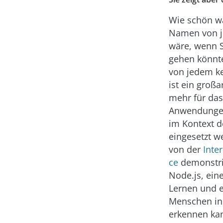
Wie schön w
Namen von 
wäre, wenn S
gehen könnt
von jedem k
ist ein groß
mehr für da
Anwendungen
im Kontext d
eingesetzt w
von der
Inte
ce
demonstrie
Node.js, ei
Lernen und e
Menschen in
erkennen kan