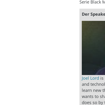
Serie Black M
Der Speake
Joel Lord
is
and technol
learn new th
wants to sh
does so by t