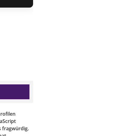
rofilen
aScript
s fragwürdig.
hat.