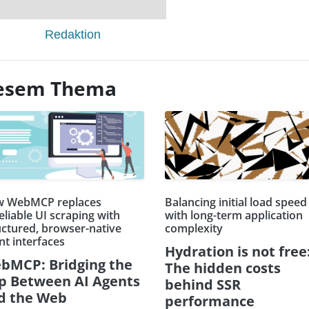
Redaktion
diesem Thema
 WebMCP replaces
Balancing initial load speed
eliable UI scraping with
with long-term application
uctured, browser-native
complexity
nt interfaces
Hydration is not free
bMCP: Bridging the
The hidden costs
p Between AI Agents
behind SSR
d the Web
performance