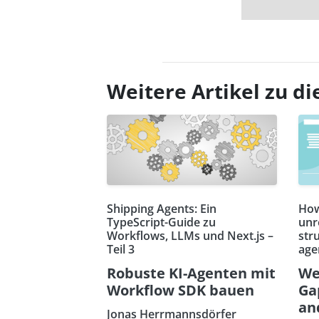
Weitere Artikel zu 
Shipping Agents: Ein
How
TypeScript-Guide zu
unr
Workflows, LLMs und Next.js –
str
Teil 3
age
Robuste KI-Agenten mit
We
Workflow SDK bauen
Ga
an
Jonas Herrmannsdörfer