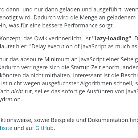
ird dann, und nur dann geladen und ausgeführt, wen
benötigt wird. Dadurch wird die Menge an geladenem 
ein, was für eine bessere Performance sorgt.
Konzept, das Qwik verinnerlicht, ist
"lazy-loading"
. 
lautet hier: "Delay execution of JavaScript as much as
 nur das absoulte Minimum an JavaScript einer Seite 
Dadurch verringere sich die Startup Zeit enorm, ande
önnten da nicht mithalten. Interessant ist die Besch
ist nicht wegen ausgefuchster Algorithmen schnell, 
fach
nicht
tut, sei es das sofortige Ausführen von Java
dration.
ktionsweise, sowie Beispiele und Dokumentation find
bsite
und auf
GitHub
.