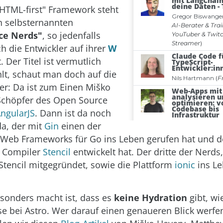
HTML-first" Framework steht
n selbsternannten
ce Nerds"
, so jedenfalls
h die Entwickler auf ihrer
W
. Der Titel ist vermutlich
hlt, schaut man doch auf die
er: Da ist zum Einen Miško
Schöpfer des Open Source
ngularJS
. Dann ist da noch
a, der mit
Gin
einen der
n Web Frameworks für Go ins Leben gerufen hat und 
 Compiler
Stencil
entwickelt hat. Der dritte der Nerd
 Stencil mitgegründet, sowie die Plattform
ionic
ins Le
sonders macht ist, dass es
keine Hydration
gibt, wi
se bei Astro. Wer darauf einen genaueren Blick werf