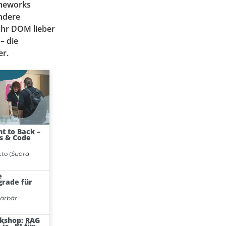
ameworks
Andere
ihr DOM lieber
– die
er.