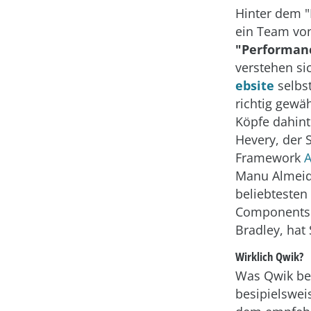
Hinter dem "
ein Team vo
"Performan
verstehen sic
ebsite
selbst
richtig gewä
Köpfe dahint
Hevery, der 
Framework
A
Manu Almeid
beliebteste
Components
Bradley, hat
Wirklich Qwik?
Was Qwik be
besipielswei