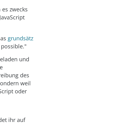
n es zwecks
JavaScript
Das
grundsätz
 possible."
geladen und
re
reibung des
sondern weil
Script oder
et ihr auf