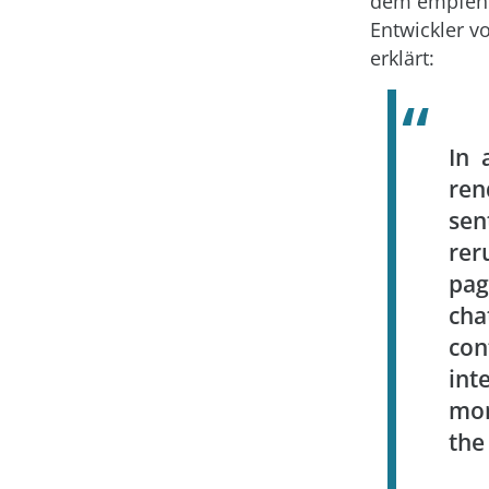
dem empfehl
Entwickler v
erklärt:
In 
ren
sen
rer
pag
cha
con
int
mor
the