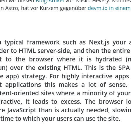
en wir diesen
Blog-Artikel
von Miško Hevery. Matthew
on Astro, hat vor Kurzem gegenüber
devm.io in einem
a typical framework such as Next.js your 
der to HTML server-side, and then the entire 
t to the browser where it is hydrated (
un) over the existing HTML. This is the SPA 
e app) strategy. For highly interactive apps
t applications this makes a lot of sense.
tent-oriented sites where a minority of your
eractive, it leads to excess. The browser l
e JavaScript than is actually needed, slow
 time to which your users can use the site.