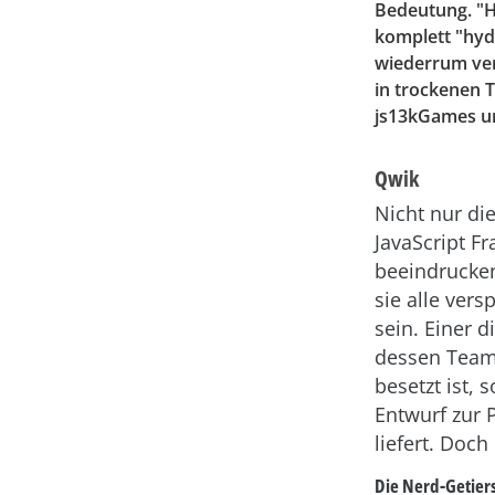
Bedeutung. "H
komplett "hyd
wiederrum ver
in trockenen 
js13kGames und
Qwik
Nicht nur die
JavaScript F
beeindrucke
sie alle vers
sein. Einer 
dessen Team 
besetzt ist,
Entwurf zur
liefert. Doc
Die Nerd-Getier