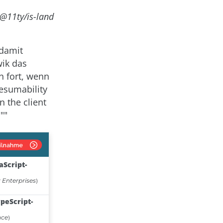
@11ty/is-land
 damit
wik das
n fort, wenn
Resumability
n the client
""