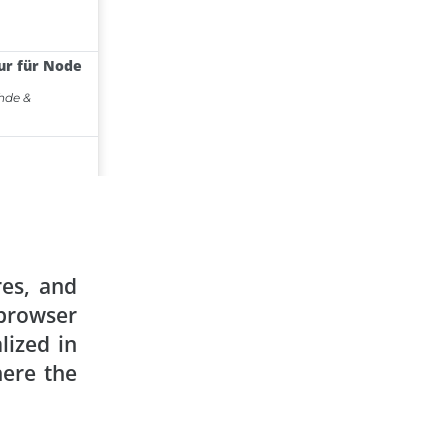
res, and
browser
lized in
here the