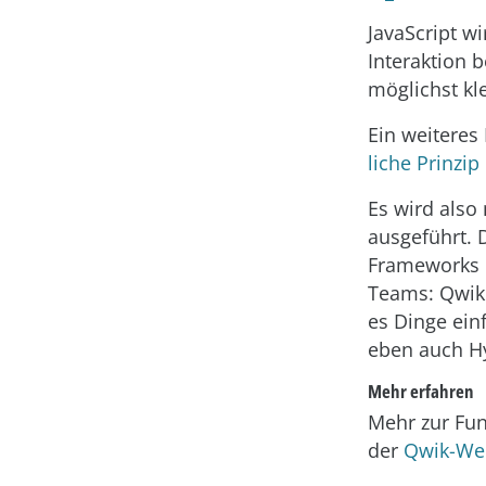
JavaScript w
Interaktion 
möglichst kl
Ein weiteres 
liche Prinzip
Es wird also
ausgeführt. 
Frameworks k
Teams: Qwik 
es Dinge ein
eben auch Hy
Mehr erfahren
Mehr zur Fun
der
Qwik-We