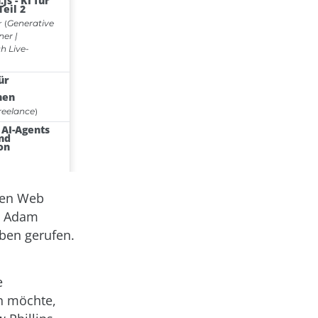
den Web
s, Adam
ben gerufen.
e
en möchte,