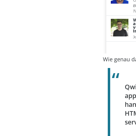
Wie genau da
Qwi
app
han
HTM
serv