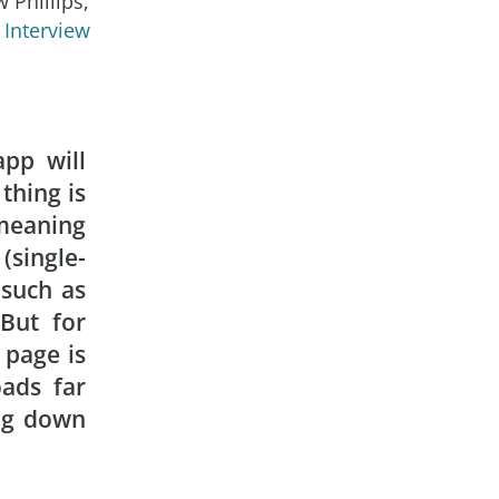
 Phillips,
 Interview
app will
thing is
meaning
(single-
 such as
 But for
 page is
oads far
ing down