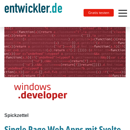
Gratis testen
Spickzettel
Single Page Web Apps mit Svelte