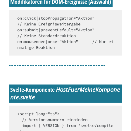
Modifikatoren für DOM-Ereignisse (Auswahl)
on
:click|stopPropagation="Aktion" 	
// Keine Ereignisweitergabe
on
:submit|preventDefault="Aktion" 	
// Keine Standardreaktion
on
:mousemove|once="Aktion" 	
// Nur ei
nmalige Reaktion
Svelte-Komponente
HostFuerMeineKompone
nte.svelte
<script 
lang
=
"ts"
  // Versionsnummern einbinden
import
 { VERSION } 
from
'svelte/compile