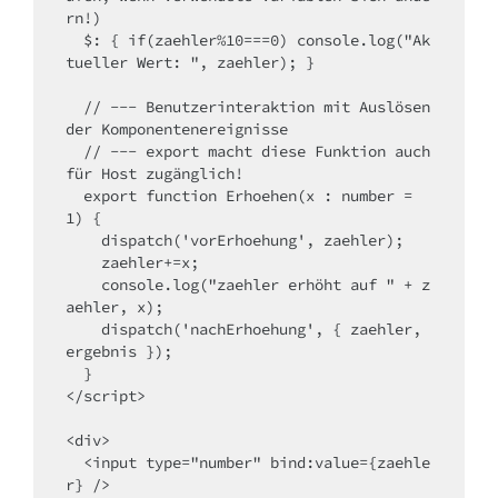
rn!)
  $: { 
if
(zaehler%10===0) console.log(
"Ak
tueller Wert: "
, zaehler); }

  // --- Benutzerinteraktion mit Auslösen 
der Komponentenereignisse
  // --- export macht diese Funktion auch 
für Host zugänglich!
export
function
 Erhoehen(x : number = 
1) {

    dispatch(
'vorErhoehung'
, zaehler);

    zaehler+=x;

    console.log(
"zaehler erhöht auf "
 + z
aehler, x);

    dispatch(
'nachErhoehung'
, { zaehler, 
ergebnis });

  }

</script>

<div>

  <input 
type
=
"number"
bind
:value=
{
zaehle
r
}
 />
