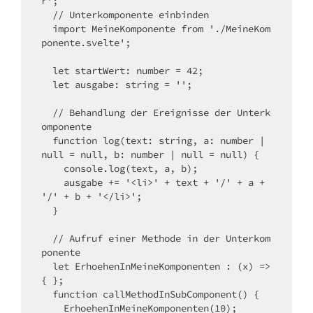
r'
  // Unterkomponente einbinden
import
 MeineKomponente 
from
'./MeineKom
ponente.svelte'
;

let
 startWert: number = 42;

let
 ausgabe: string = '';

  // Behandlung der Ereignisse der Unterk
omponente
function
 log(text: string, a: number | 
null = 
null
, b: number | null = 
null
) {

    console.log(text, a, b);

    ausgabe += 
'<li>'
 + text + 
'/'
 + a + 
'/'
 + b + 
'</li>'
;

  }

  // Aufruf einer Methode in der Unterkom
ponente
let
 ErhoehenInMeineKomponenten : (x) 
=>
{ };

function
 callMethodInSubComponent() {

    ErhoehenInMeineKomponenten(10);
