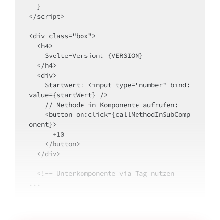
  }

</script>

<div 
class
=
"box"
>

  <h4>

    Svelte-Version: {VERSION}

  </h4>

  <div>

    Startwert: <input 
type
=
"number"
bind
:
value=
{
startWert
}
    // Methode in Komponente aufrufen:
    <button 
on
:click=
{
callMethodInSubComp
onent
}
>

      +10

    </button>

  </div>

 <!-- Unterkomponente via Tag nutzen
...