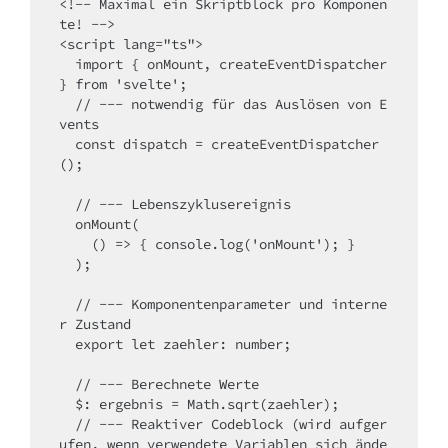
<!-- Maximal ein Skriptblock pro Komponen
te! -->
<script 
lang
=
"ts"
>

import
 { onMount, createEventDispatcher 
} 
from
'svelte'
  // --- notwendig für das Auslösen von E
vents
const
 dispatch = createEventDispatcher
();

  // --- Lebenszyklusereignis
  onMount(

    () 
=>
 { console.log(
'onMount'
); }

  );

  // --- Komponentenparameter und interne
r Zustand
export
let
 zaehler: number;

// --- Berechnete Werte
  $: ergebnis = Math.sqrt(zaehler);

// --- Reaktiver Codeblock (wird aufger
ufen, wenn verwendete Variablen sich ände