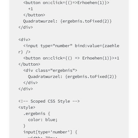
  <button 
on
:click=
{
()
=>
Erhoehen(1)
}
>

    +1

  </button>

  Quadratwurzel: 
{
ergebnis.toFixed(2)
}
</div>

<div>

  <
input type
=
"number" 
bind
:value=
{
zaehle
r
}
 />

  <
button
on
:click=
{
() 
=>
 Erhoehen(1)
}
>+1
</button>
  <div 
class
=
"ergebnis"
>

    Quadratwurzel: 
{
ergebnis.toFixed(2)
}
  </div>

</div>

<!-- Scoped CSS Style -->
  .ergebnis
 {

color:
 blue;

  }

input
[
type
=
'number'
] {

width
: 70px;
