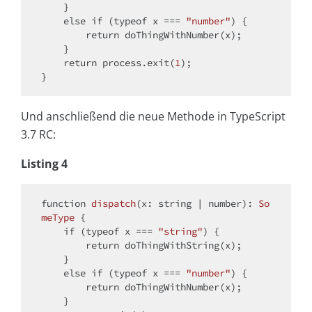
    }

else
if
 (
typeof
 x === 
"number"
) {

return
 doThingWithNumber(x);

    }

return
 process.exit(
1
);

Und anschließend die neue Methode in TypeScript
3.7 RC:
Listing 4
function
dispatch
(
x: string | number
): 
So
meType
{

if
 (
typeof
 x === 
"string"
) {

return
 doThingWithString(x);

    }

else
if
 (
typeof
 x === 
"number"
) {

return
 doThingWithNumber(x);

    }
