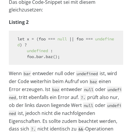
Das obige Code-Snippet sei mit diesem
gleichzusetzen:
Listing 2
let
 x = (foo === 
null
 || foo === 
undefine
d
) ?

undefined
 :

Wenn
entweder null oder
ist, wird
bar
undefined
der Code weiterhin beim Aufruf von
einen
baz
Error erzeugen. Ist
entweder
oder
baz
null
undefi
, tritt ebenfalls ein Error auf.
prüft also nur,
ned
?.
ob der links davon liegende Wert
oder
null
undefi
ist, jedoch nicht die nachfolgenden
ned
Eigenschaften. Es sollte zudem beachtet werden,
dass sich
nicht identisch zu
-Operationen
?.
&&