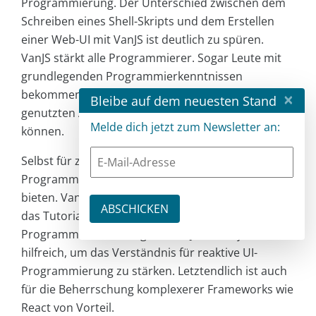
Programmierung. Der Unterschied zwischen dem
Schreiben eines Shell-Skripts und dem Erstellen
einer Web-UI mit VanJS ist deutlich zu spüren.
VanJS stärkt alle Programmierer. Sogar Leute mit
grundlegenden Programmierkenntnissen
bekommen das Gefühl, dass sie ihre täglich
×
Bleibe auf dem neuesten Stand
genutzten Anwendungen auch selber bauen
Melde dich jetzt zum Newsletter an:
können.
Selbst für zukünftige professionelle FE-
Programmierer kann VanJS eine sanfte Lernkurve
bieten. VanJS bietet einen sehr leichten Einstieg, da
das Tutorial sehr einfach zu durchlaufen ist. Die
Programmiererfahrung mit VanJS ist auf jeden Fall
hilfreich, um das Verständnis für reaktive UI-
Programmierung zu stärken. Letztendlich ist auch
für die Beherrschung komplexerer Frameworks wie
React von Vorteil.