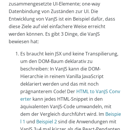
zusammengesetzte UI-Elemente; one-way
Datenbindung von Zuständen zur UI. Die
Entwicklung von VanJS ist ein Beispiel dafür, dass
diese Ziele auf viel einfachere Weise erreicht
werden können. Es gibt 3 Dinge, die VanJS
bewiesen hat:
Es braucht kein JSX und keine Transpilierung,
um den DOM-Baum deklarativ zu
beschreiben: In VanJS kann die DOM-
Hierarchie in reinem Vanilla JavaScript
deklariert werden und das mit noch
prägnanterem Code! Der
HTML to VanJS Conv
erter
kann jedes HTML-Snippet in den
äquivalenten VanJS-Code umwandeln, mit
dem der Vergleich durchführt wird. Im
Beispie
l 1
und
Beispiel 2
sind die Anwendungen mit
VanJS 3~4 mal kürzer als die React-Pendanten.