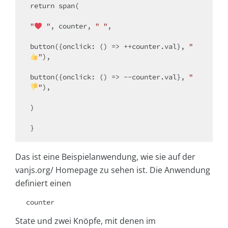
return
 span(

"
 "
, counter, 
" "
,

button({
onclick
: 
() =>
 ++counter.val}, 
"
"
),

button({
onclick
: 
() =>
 --counter.val}, 
"
"
),

)

Das ist eine Beispielanwendung, wie sie auf der
vanjs.org/ Homepage zu sehen ist. Die Anwendung
definiert einen
counter
State und zwei Knöpfe, mit denen im