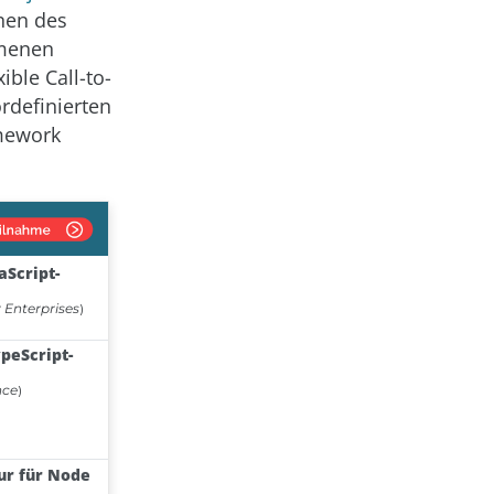
nen des
mmenen
ble Call-to-
rdefinierten
amework