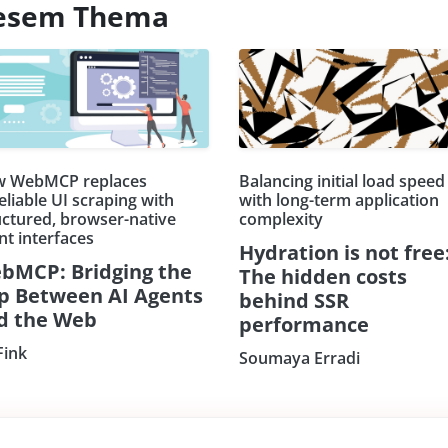
diesem Thema
 WebMCP replaces
Balancing initial load speed
eliable UI scraping with
with long-term application
uctured, browser-native
complexity
nt interfaces
Hydration is not free
bMCP: Bridging the
The hidden costs
p Between AI Agents
behind SSR
d the Web
performance
Fink
Soumaya Erradi