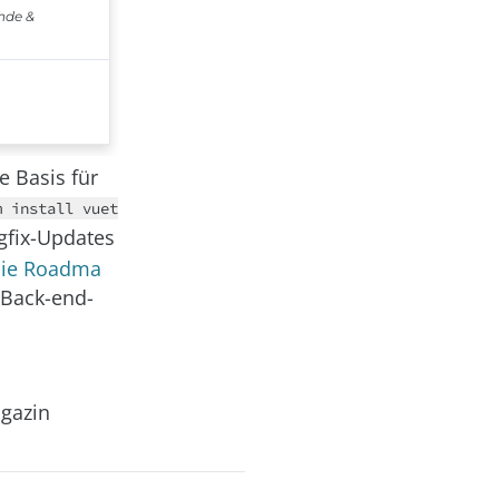
e Basis für
m install vuet
ugfix-Updates
die Roadma
 Back-end-
agazin