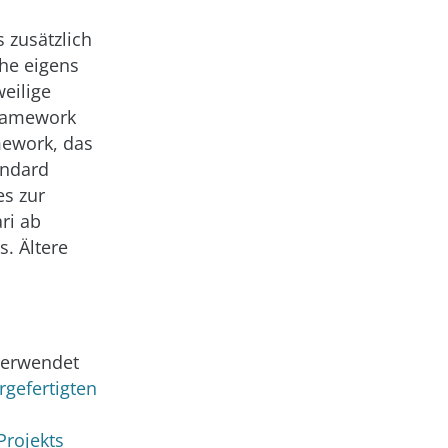
 zusätzlich
che eigens
weilige
 Framework
mework, das
andard
es zur
ri ab
s. Ältere
 verwendet
rgefertigten
Projekts