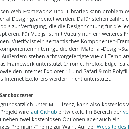
rsen Web-Frameworks und -Libraries kann problemlos
rial Design gearbeitet werden. Dafür stehen zahlrei
ools zur Verfügung, die die Designrichtung für die je
aptieren. Für Vue.js ist mit Vuetify nun ein weiteres
en. Vuetify ist ein semantisches Komponenten-Fra
Komponenten mitbringt, die dem Material-Design-St
 Außerdem stehen acht vorgefertigte vue-cli Templat
as Framework unterstützt Chrome, Firefox, Edge, Safa
owie den Internet Explorer 11 und Safari 9 mit Polyfill
s Internet Explorers werden nicht unterstützt.
r Sandbox testen
t grundsätzlich unter MIT-Lizenz, kann also kostenlos
Projekt wird
auf GitHub
entwickelt. Im Bereich der
vo
t neben zwei kostenlosen Optionen aber auch ein
tiges Premium-Theme zur Wahl. Auf der
Website des 