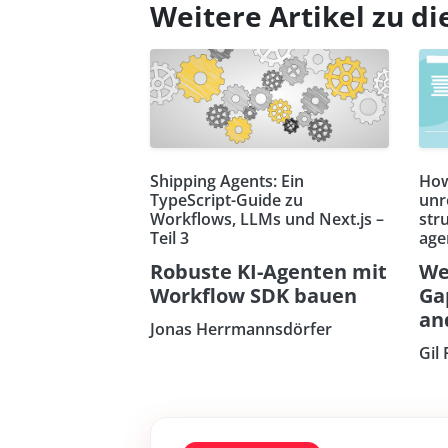
Weitere Artikel zu 
Shipping Agents: Ein
How
TypeScript-Guide zu
unr
Workflows, LLMs und Next.js –
str
Teil 3
age
Robuste KI-Agenten mit
We
Workflow SDK bauen
Ga
an
Jonas Herrmannsdörfer
Gil 