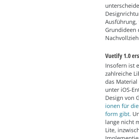
unterscheide
Designrichtu
Ausführung, 
Grundideen 
Nachvollzieh
Vuetify 1.0 er
Insofern ist
zahlreiche L
das Material
unter iOS-En
Design von 
ionen für di
form gibt.
Un
lange nicht 
Lite, inzwisc
Implementier