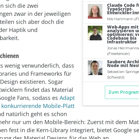
n sich die zwei
ngen zwar in der jeweiligen
teilen sich aber doch die
der Haptik und
barkeit.
schienen
 es wenig verwunderlich, dass
ibraries und Frameworks für
 Design existieren. Sogar
twicklern findet das Material
Google Fans, sodass es
Adapt
e konkurrierende Mobile-Platt
d natürlich geht es schon
mehr nur um den Mobile-Bereich: Zuerst mit dem Mat
hen fest in die Kern-Library integriert, bietet Google s
ung des Material Designs für das Web an.