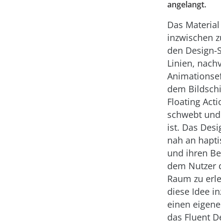
angelangt.
Das Material
inzwischen z
den Design-
Linien, nach
Animationsef
dem Bildsch
Floating Act
schwebt und 
ist. Das Des
nah an hapti
und ihren B
dem Nutzer d
Raum zu erle
diese Idee i
einen eigene
das Fluent D