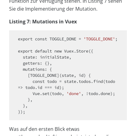
Funktion zur Verfügung stehen. In Listing 7 sehen
Sie die Implementierung der Mutation.
Listing 7: Mutations in Vuex
export
const
 TOGGLE_DONE = 
'TOGGLE_DONE'
;

export
default
new
 Vuex.Store({

state
: initialState,

getters
: {},

mutations
: {

    [TOGGLE_DONE](state, id) {

const
 todo = state.todos.find(
todo
=>
 todo.id === id);

      Vue.set(todo, 
'done'
, !todo.done);

    },

  },

Was auf den ersten Blick etwas