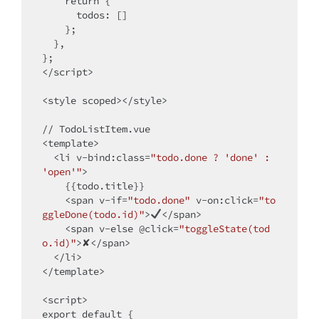
return
 {

todos
: []

    };

  },

</
script
>
<
style
scoped
>
</
style
>
<
template
>
<
li
v-bind:class
=
"todo.done ? 'done' : 
'open'"
>
    {{todo.title}}

<
span
v-if
=
"todo.done"
v-on:click
=
"to
ggleDone(todo.id)"
>
</
span
>
<
span
v-else
 @
click
=
"toggleState(tod
o.id)"
>
✘
</
span
>
</
li
>
</
template
>
<
script
>
export
default
 {
