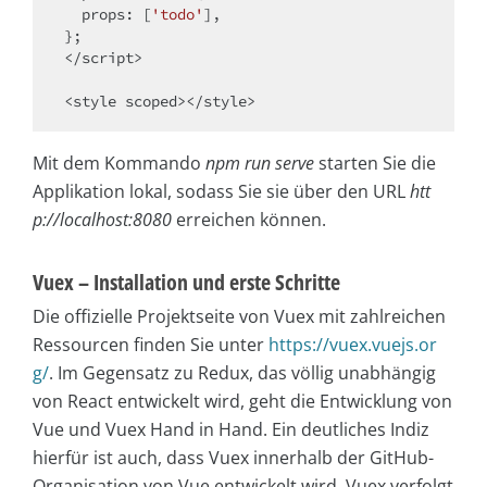
props
: [
'todo'
],

</
script
>
<
style
scoped
>
</
style
>
Mit dem Kommando
npm run serve
starten Sie die
Applikation lokal, sodass Sie sie über den URL
htt
p://localhost:8080
erreichen können.
Vuex – Installation und erste Schritte
Die offizielle Projektseite von Vuex mit zahlreichen
Ressourcen finden Sie unter
https://vuex.vuejs.or
g/
. Im Gegensatz zu Redux, das völlig unabhängig
von React entwickelt wird, geht die Entwicklung von
Vue und Vuex Hand in Hand. Ein deutliches Indiz
hierfür ist auch, dass Vuex innerhalb der GitHub-
Organisation von Vue entwickelt wird. Vuex verfolgt