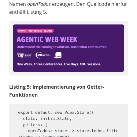
Namen
openTodos
erzeugen. Den Quellcode hierfür
enthält Listing 5.
Listing 5: Implementierung von Getter-
Funktionen
export
default
new
 Vuex.Store({

state
: initialState,

getters
: {

openTodos
: 
state
 =>
 state.todos.filte
r(
todo
 =>
 !todo.done),
