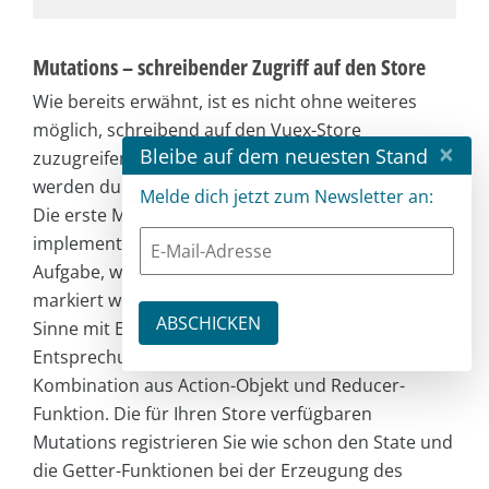
Mutations – schreibender Zugriff auf den Store
Wie bereits erwähnt, ist es nicht ohne weiteres
möglich, schreibend auf den Vuex-Store
×
Bleibe auf dem neuesten Stand
zuzugreifen. Die schreibenden Operationen
werden durch sogenannte Mutations gekapselt.
Melde dich jetzt zum Newsletter an:
Die erste Mutation, die Sie für Ihre Applikation
implementieren, ist die Statusänderung Ihrer
Aufgabe, worüber eine Aufgabe als erledigt
markiert werden kann. Mutations sind im weitesten
Sinne mit Events vergleichbar und haben ihre
Entsprechung in der Flux-Architektur in einer
Kombination aus Action-Objekt und Reducer-
Funktion. Die für Ihren Store verfügbaren
Mutations registrieren Sie wie schon den State und
die Getter-Funktionen bei der Erzeugung des