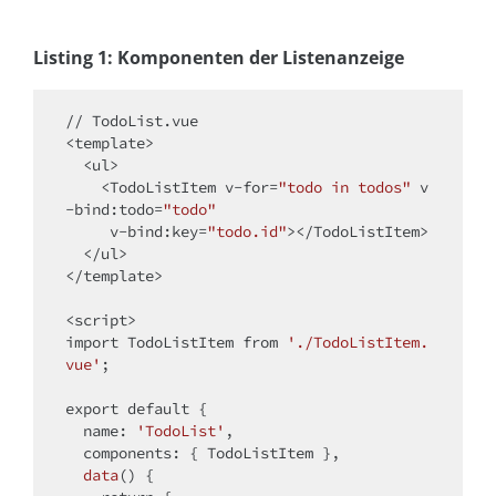
Listing 1: Komponenten der Listenanzeige
<
template
>
<
ul
>
<
TodoListItem
v-for
=
"todo in todos"
v
-bind:todo
=
"todo"
v-bind:key
=
"todo.id"
>
</
TodoListItem
>
</
ul
>
</
template
>
<
script
>
import
 TodoListItem 
from
'./TodoListItem.
vue'
;

export
default
 {

name
: 
'TodoList'
,

components
: { TodoListItem },

data
(
)
 {
