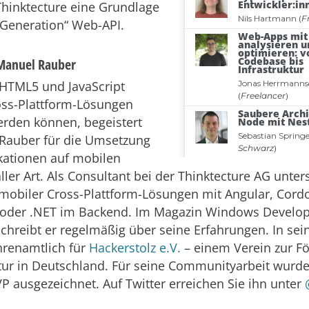
hinktecture eine Grundlage
t Generation“ Web-API.
 Manuel Rauber
HTML5 und JavaScript
ss-Plattform-Lösungen
erden können, begeistert
Rauber für die Umsetzung
kationen auf mobilen
ler Art. Als Consultant bei der Thinktecture AG unters
mobiler Cross-Plattform-Lösungen mit Angular, Cordo
 oder .NET im Backend. Im Magazin Windows Develo
chreibt er regelmäßig über seine Erfahrungen. In sein
ehrenamtlich für
Hackerstolz e.V.
– einem Verein zur F
ltur in Deutschland. Für seine Communityarbeit wurde
P ausgezeichnet. Auf Twitter erreichen Sie ihn unter