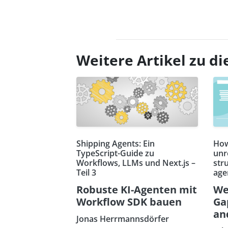
Weitere Artikel zu 
Shipping Agents: Ein
How
TypeScript-Guide zu
unr
Workflows, LLMs und Next.js –
str
Teil 3
age
Robuste KI-Agenten mit
We
Workflow SDK bauen
Ga
an
Jonas Herrmannsdörfer