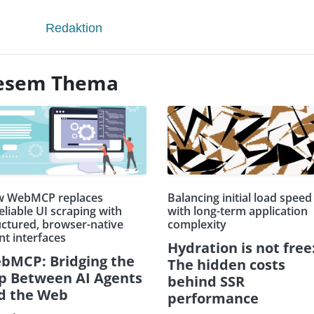
Redaktion
diesem Thema
 WebMCP replaces
Balancing initial load speed
eliable UI scraping with
with long-term application
uctured, browser-native
complexity
nt interfaces
Hydration is not free
bMCP: Bridging the
The hidden costs
p Between AI Agents
behind SSR
d the Web
performance