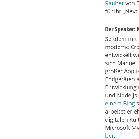
Rauber
von T
für Ihr „Nex
Der Speaker:
Seitdem mit 
moderne Cro
entwickelt w
sich Manuel 
großer Appli
Endgeräten al
Entwicklung 
und Node.js
einem Blog
s
arbeitet er 
digitalen Ku
Microsoft MV
ber
.