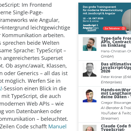
ypeScript: Im Frontend
erne Single-Page-
Frameworks wie Angular,
intergrund leichtgewichtige
r Kommunikation arbeiten.
s sprechen beide Welten
ame Sprache: TypeScript –
 angereichertes Superset
pt. Ob async/await, Klassen,
 oder Generics – all das ist
pt möglich. Werfen Sie in
!
-Session einen Blick in die
 mit TypeScript, die auch
 modernen Web APIs – wie
ng von Datenbanken oder
kommunikation – beleuchtet.
Zeilen Code schafft
Manuel