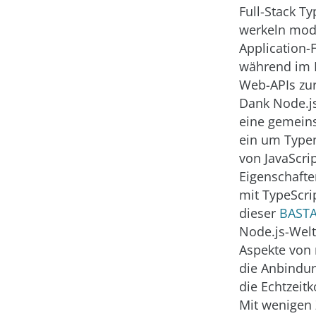
Full-Stack T
werkeln mod
Application-
während im H
Web-APIs zu
Dank Node.j
eine gemeins
ein um Typen
von JavaScri
Eigenschaften
mit TypeScri
dieser
BASTA
Node.js-Welt
Aspekte von
die Anbindu
die Echtzeit
Mit wenigen 