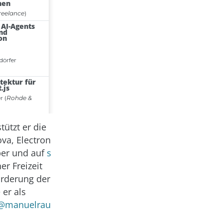
tützt er die
va, Electron
per und auf
s
er Freizeit
örderung der
 er als
@manuelrau