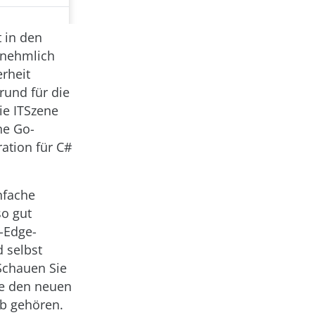
 in den
rnehmlich
erheit
Grund für die
ie ITSzene
ne Go-
ation für C#
nfache
so gut
g-Edge-
 selbst
Schauen Sie
ie den neuen
eb gehören.