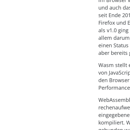
im Browser w
und auch da
seit Ende 20
Firefox und
als v1.0 ging
allem darum,
einen Status
aber bereits
Wasm stellt 
von JavaScri
den Browser 
Performance
WebAssembly 
rechenaufwe
eingegebene
kompiliert. 