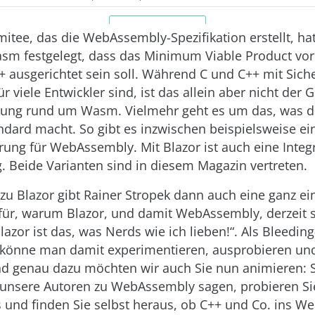
tee, das die WebAssembly-Spezifikation erstellt, hat
asm festgelegt, dass das Minimum Viable Product vo
+ ausgerichtet sein soll. Während C und C++ mit Sich
ür viele Entwickler sind, ist das allein aber nicht der 
gung rund um Wasm. Vielmehr geht es um das, was d
dard macht. So gibt es inzwischen beispielsweise ei
ung für WebAssembly. Mit Blazor ist auch eine Integr
 Beide Varianten sind in diesem Magazin vertreten.
 zu Blazor gibt Rainer Stropek dann auch eine ganz ei
für, warum Blazor, und damit WebAssembly, derzeit 
azor ist das, was Nerds wie ich lieben!“. Als Bleedin
könne man damit experimentieren, ausprobieren und
nd genau dazu möchten wir auch Sie nun animieren: 
 unsere Autoren zu WebAssembly sagen, probieren S
 und finden Sie selbst heraus, ob C++ und Co. ins W