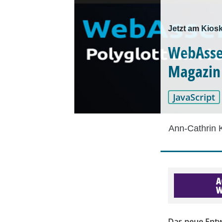
Jetzt am Kios
WebAssem
Magazin 
JavaScript
Ann-Cathrin 
Das neue Entwi