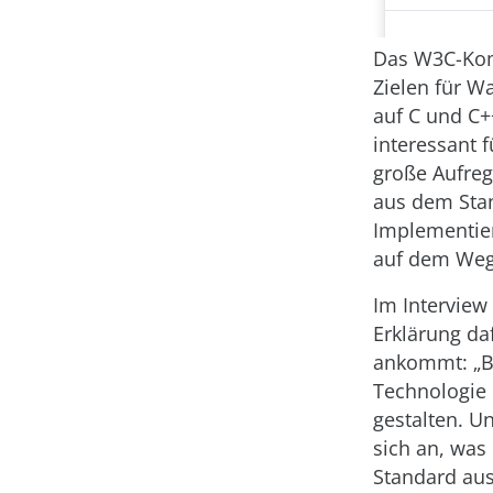
Das W3C-Komi
Zielen für W
auf C und C+
interessant f
große Aufre
aus dem Stan
Implementier
auf dem Weg.
Im Interview
Erklärung da
ankommt: „Bl
Technologie 
gestalten. U
sich an, was
Standard aus