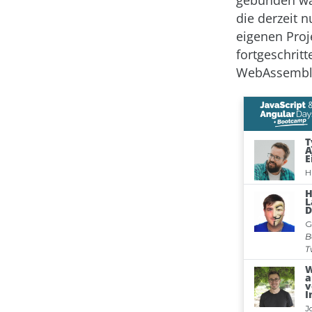
gebunden war
die derzeit
eigenen Proj
fortgeschritt
WebAssembly