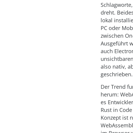
Schlagworte,
dreht. Beide
lokal instal
PC oder Mobi
zwischen On
Ausgeführt 
auch Electr
unsichtbare
also nativ, a
geschrieben.
Der Trend fu
herum: WebA
es Entwickle
Rust in Code
Konzept ist 
WebAssembly