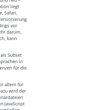
 und neu –
ion liegt
, Safari,
ersionierung
dings vor
ehr darum,
ch, kann
 als Subset
Sprachen in
enzen für die
r allem für
azu wird der
inärdateien
n JavaScript