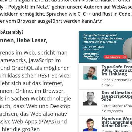
 – Polyglott im Netz\" gehen unsere Autoren auf WebAs
twicklern ermöglicht, Sprachen wie C, C++ und Rust in Code
der vom Browser ausgeführt werden kann.\r\n
ebAssembly?
nnen, liebe Leser,
Trends im Web, spricht man
ameworks, JavaScript im
 und GraphQL als möglicher
zum klassischen REST Service.
ieht sich auf das Internet,
ennen: Online, im Browser.
ds in Sachen Webtechnologie
 auch, dass Web und Desktop
hsen, das Web also nativ
ssive Web Apps (PWAs) und
d hier die großen