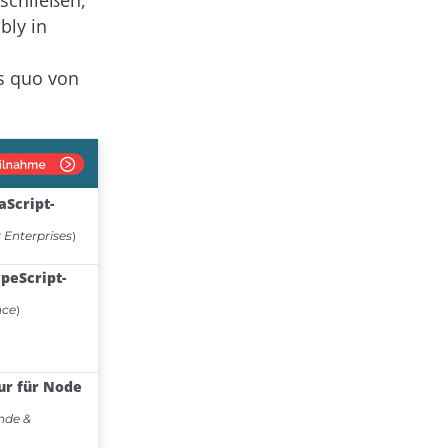
schließen,
bly in
us quo von