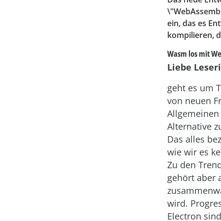
\"WebAssembly
ein, das es En
kompilieren, 
Wasm los mit W
Liebe Leseri
geht es um 
von neuen Fr
Allgemeinen
Alternative 
Das alles bez
wie wir es k
Zu den Tren
gehört aber
zusammenwac
wird. Progre
Electron sin