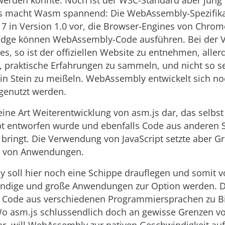
erden könnte. Noch ist der W3C-Standard aber jung
s macht Wasm spannend: Die WebAssembly-Spezifikat
17 in Version 1.0 vor, die Browser-Engines von Chrome
 Edge können WebAssembly-Code ausführen. Bei der V
 es, so ist der offiziellen Website zu entnehmen, aller
 praktische Erfahrungen zu sammeln, und nicht so s
 in Stein zu meißeln. WebAssembly entwickelt sich no
 genutzt werden.
eine Art Weiterentwicklung von asm.js dar, das selbst
pt entworfen wurde und ebenfalls Code aus anderen 
bringt. Die Verwendung von JavaScript setzte aber Gr
 von Anwendungen.
soll hier noch eine Schippe drauflegen und somit vo
ndige und große Anwendungen zur Option werden. D
 Code aus verschiedenen Programmiersprachen zu B
Wo asm.js schlussendlich doch an gewisse Grenzen vo