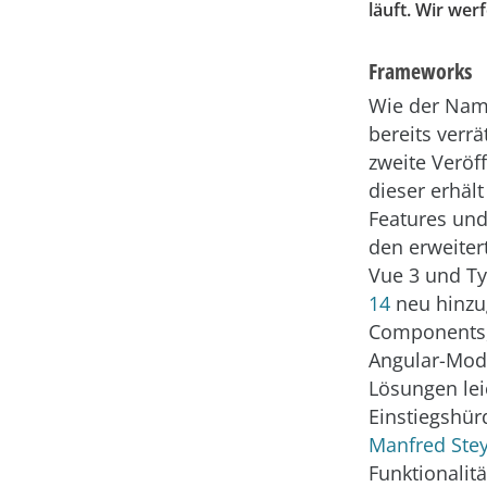
läuft. Wir wer
Frameworks
Wie der Nam
bereits verrä
zweite Veröff
dieser erhäl
Features und
den erweiter
Vue 3 und Ty
14
neu hinz
Components,
Angular-Mod
Lösungen lei
Einstiegshür
Manfred Ste
Funktionalit