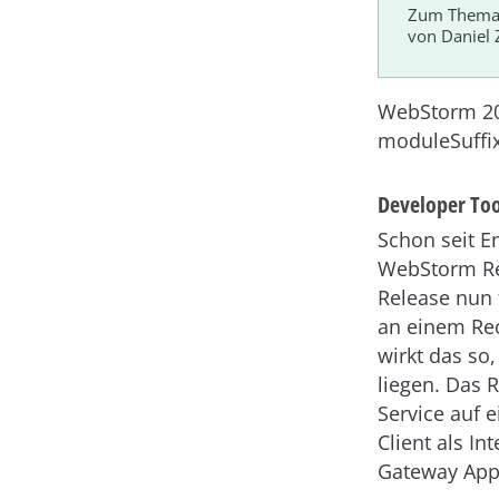
Zum Thema 
von Daniel 
WebStorm 202
moduleSuffix
Developer Too
Schon seit E
WebStorm Re
Release nun 
an einem Rec
wirkt das so,
liegen. Das 
Service auf e
Client als In
Gateway App 