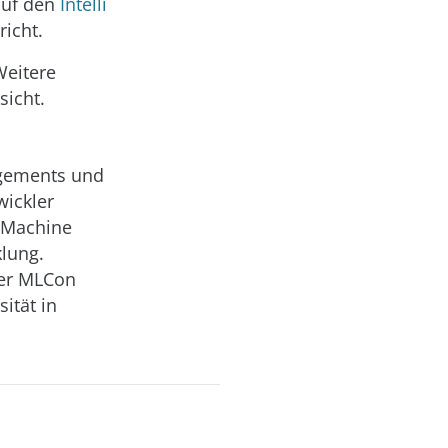
auf den
Intelli
richt.
Weitere
sicht.
agements und
wickler
 Machine
klung.
der MLCon
ität in