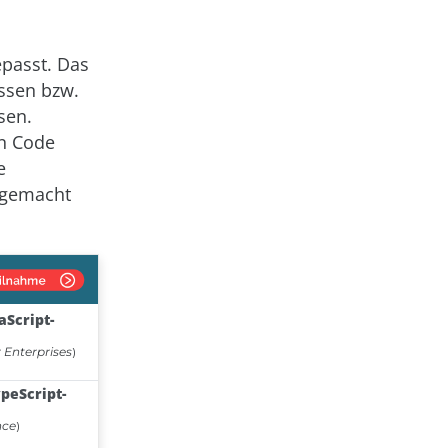
passt. Das
assen bzw.
sen.
en Code
e
 gemacht