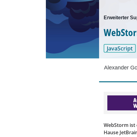
Erweiterter Su
WebStorm
JavaScript
Alexander Go
WebStorm ist 
Hause JetBrain