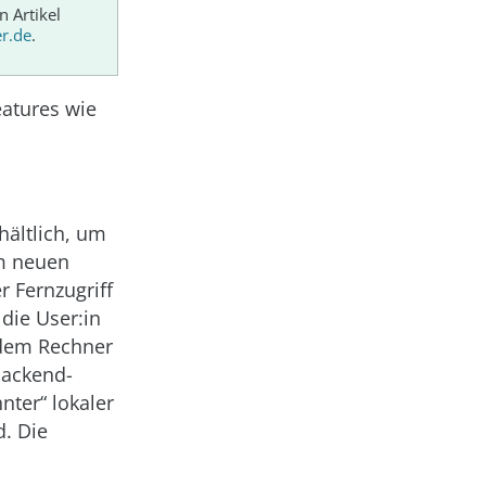
n Artikel
er.de
.
eatures wie
hältlich, um
m neuen
r Fernzugriff
die User:in
f dem Rechner
Backend-
nter“ lokaler
d. Die