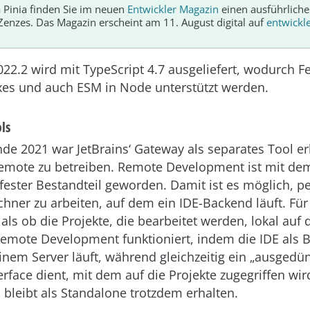
Pinia finden Sie im neuen
Entwickler Magazin
einen ausführliche
Zenzes. Das Magazin erscheint am 11. August digital auf
entwickl
2.2 wird mit TypeScript 4.7 ausgeliefert, wodurch F
es und auch ESM in Node unterstützt werden.
ls
nde 2021 war JetBrains‘ Gateway als separates Tool er
mote zu betreiben. Remote Development ist mit de
fester Bestandteil geworden. Damit ist es möglich, pe
hner zu arbeiten, auf dem ein IDE-Backend läuft. Für 
 als ob die Projekte, die bearbeitet werden, lokal au
Remote Development funktioniert, indem die IDE als 
inem Server läuft, während gleichzeitig ein „ausgedün
terface dient, mit dem auf die Projekte zugegriffen wir
bleibt als Standalone trotzdem erhalten.