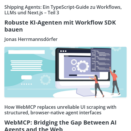
Shipping Agents: Ein TypeScript-Guide zu Workflows,
LLMs und Next.js – Teil 3
Robuste KI-Agenten mit Workflow SDK
bauen
Jonas Herrmannsdörfer
How WebMCP replaces unreliable UI scraping with
structured, browser-native agent interfaces
WebMCP: Bridging the Gap Between AI
Agents and the Web