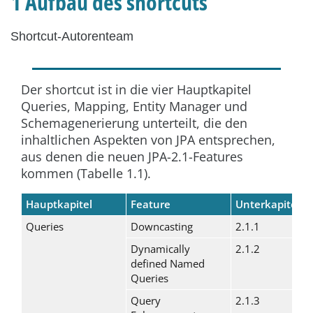
1 Aufbau des shortcuts
Shortcut-Autorenteam
Der shortcut ist in die vier Hauptkapitel
Queries, Mapping, Entity Manager und
Schemagenerierung unterteilt, die den
inhaltlichen Aspekten von JPA entsprechen,
aus denen die neuen JPA-2.1-Features
kommen (Tabelle 1.1).
Hauptkapitel
Feature
Unterkapitel
Queries
Downcasting
2.1.1
Dynamically
2.1.2
defined Named
Queries
Query
2.1.3