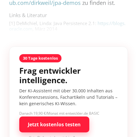
ub.com/dirkweil/jpa-demos
zu finden ist.
Links & Literatur
[1] DeMichiel, Linda: Java Persistence 2.1:
https://blogs.
oracle.com
, März 2014
30 Tage kostenlos
Frag entwickler
intelligence.
Der KI-Assistent mit über 30.000 Inhalten aus
Konferenzsessions, Fachartikeln und Tutorials –
kein generisches KI-Wissen.
Danach 19,90 €/Monat mit entwickler.de BASIC
Jetzt kostenlos testen