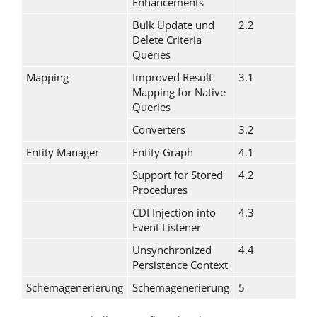
Enhancements
Bulk Update und
2.2
Delete Criteria
Queries
Mapping
Improved Result
3.1
Mapping for Native
Queries
Converters
3.2
Entity Manager
Entity Graph
4.1
Support for Stored
4.2
Procedures
CDI Injection into
4.3
Event Listener
Unsynchronized
4.4
Persistence Context
Schemagenerierung
Schemagenerierung
5