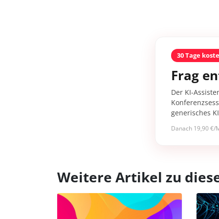
30 Tage kost
Frag en
Der KI-Assiste
Konferenzsessi
generisches K
Danach 19,90 €/M
Weitere Artikel zu di