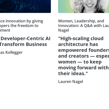
ce innovation by giving
Women, Leadership, and
opers the freedom to
Innovation: A Q&A with La
iment
Nagel
Developer-Centric AI
"High-scaling cloud
 Transform Business
architecture has
empowered founder
as Kollegger
and creators — espec
women — to keep
moving forward with
their ideas."
Lauren Nagel