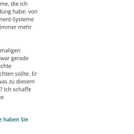
me, die ich
ndung habe: von
ement-Systeme
h immer mehr
damaligen
 war gerade
uchte
ten sollte. Er
twas zu diesem
? Ich schaffe
te
e haben Sie