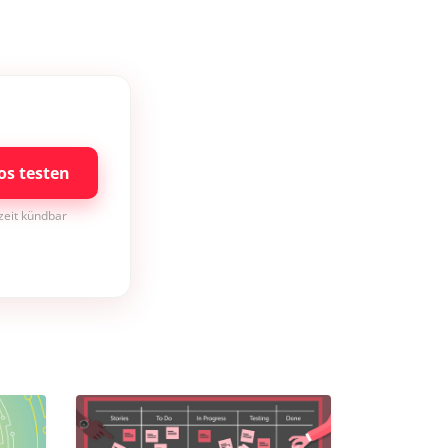
os testen
rzeit kündbar