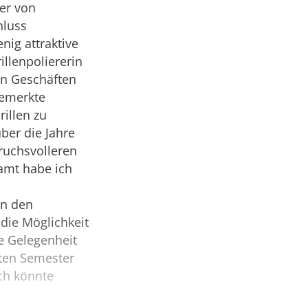
er von
hluss
nig attraktive
illenpoliererin
en Geschäften
 bemerkte
rillen zu
ber die Jahre
ruchsvolleren
samt habe ich
in den
die Möglichkeit
e Gelegenheit
sten Semester
ich könnte