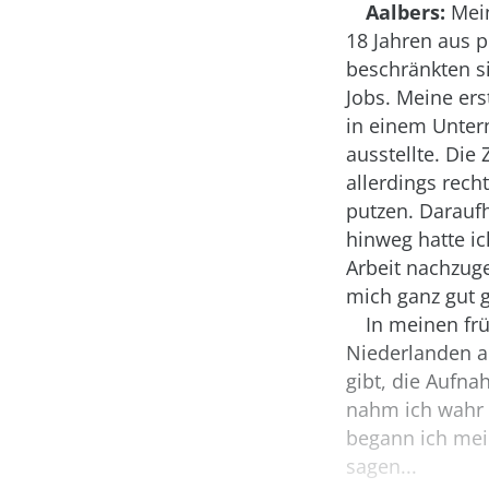
Aalbers:
Mein
18 Jahren aus 
beschränkten si
Jobs. Meine ers
in einem Unter
ausstellte. Die 
allerdings recht
putzen. Daraufh
hinweg hatte ic
Arbeit nachzuge
mich ganz gut 
In meinen frü
Niederlanden a
gibt, die Aufn
nahm ich wahr 
begann ich mein
sagen...