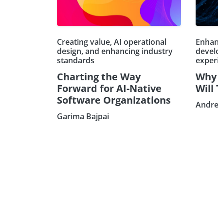
Creating value, AI operational
Enhan
design, and enhancing industry
devel
standards
exper
Charting the Way
Why 
Forward for AI-Native
Will
Software Organizations
Andre
Garima Bajpai