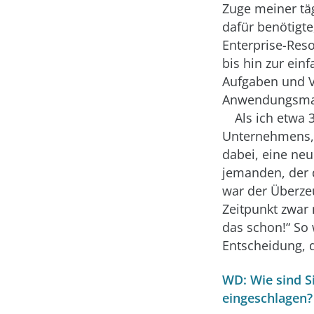
Zuge meiner tä
dafür benötigt
Enterprise-Res
bis hin zur ei
Aufgaben und V
Anwendungsma
Als ich etwa 
Unternehmens, 
dabei, eine ne
jemanden, der 
war der Überzeu
Zeitpunkt zwar 
das schon!“ So 
Entscheidung, d
WD: Wie sind S
eingeschlagen?