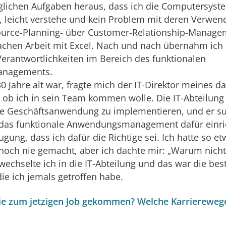
glichen Aufgaben heraus, dass ich die Computersyste
e, leicht verstehe und kein Problem mit deren Verwe
ource-Planning- über Customer-Relationship-Manag
nfachen Arbeit mit Excel. Nach und nach übernahm ic
erantwortlichkeiten im Bereich des funktionalen
nagements.
30 Jahre alt war, fragte mich der IT-Direktor meines 
ob ich in sein Team kommen wolle. Die IT-Abteilung
ue Geschäftsanwendung zu implementieren, und er s
das funktionale Anwendungsmanagement dafür einrich
gung, dass ich dafür die Richtige sei. Ich hatte so e
noch nie gemacht, aber ich dachte mir: „Warum nicht
wechselte ich in die IT-Abteilung und das war die bes
ie ich jemals getroffen habe.
ie zum jetzigen Job gekommen? Welche Karriereweg