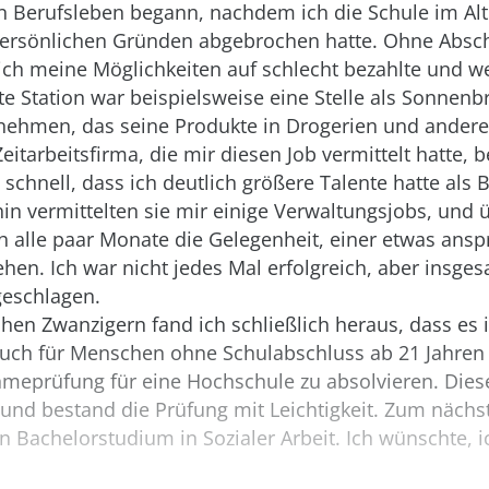
 Berufsleben begann, nachdem ich die Schule im Alt
persönlichen Gründen abgebrochen hatte. Ohne Absc
ch meine Möglichkeiten auf schlecht bezahlte und we
te Station war beispielsweise eine Stelle als Sonnenbr
nehmen, das seine Produkte in Drogerien und ander
Zeitarbeitsfirma, die mir diesen Job vermittelt hatte,
 schnell, dass ich deutlich größere Talente hatte als B
in vermittelten sie mir einige Verwaltungsjobs, und ü
h alle paar Monate die Gelegenheit, einer etwas ansp
hen. Ich war nicht jedes Mal erfolgreich, aber insge
geschlagen.
hen Zwanzigern fand ich schließlich heraus, dass es 
uch für Menschen ohne Schulabschluss ab 21 Jahren 
ahmeprüfung für eine Hochschule zu absolvieren. Dies
und bestand die Prüfung mit Leichtigkeit. Zum näch
 Bachelorstudium in Sozialer Arbeit. Ich wünschte, 