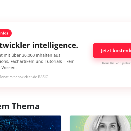
enlos
twickler intelligence.
Jetzt kostenl
nt mit über 30.000 Inhalten aus
ons, Fachartikeln und Tutorials – kein
Kein Risiko · jede
I-Wissen.
onat mit entwickler.de BASIC
esem Thema