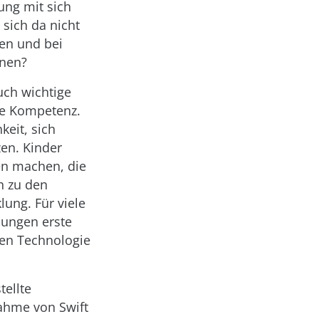
ung mit sich
sich da nicht
hen und bei
nnen?
uch wichtige
ale Kompetenz.
keit, sich
en. Kinder
en machen, die
n zu den
lung. Für viele
bungen erste
uen Technologie
tellte
ahme von Swift