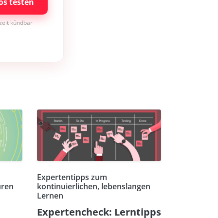
os testen
rzeit kündbar
Expertentipps zum
uren
kontinuierlichen, lebenslangen
Lernen
Expertencheck: Lerntipps