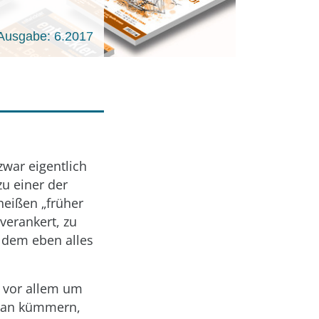
Ausgabe: 6.2017
zwar eigentlich
zu einer der
heißen „früher
 verankert, zu
 dem eben alles
h vor allem um
enan kümmern,