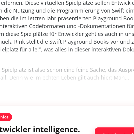
erlernen. Diese virtuellen Spielplätze sollen Entwickl
in die Nutzung und die Programmierung von Swift ein
uben die im letzten Jahr präsentierten Playground Boo
interaktiven Codeformaten und -Dokumentationen für
 diese Spielplätze für Entwickler geht es auch in un
uela Rink stellt die Swift Playground Books vor und 
elplatz für alle!“, was alles in dieser interaktiven D
er Spielplatz ist also schon eine feine Sache, das Ausp
Fall. Denn wie im echten Leben gilt auch hier: Man...
enlos
twickler intelligence.