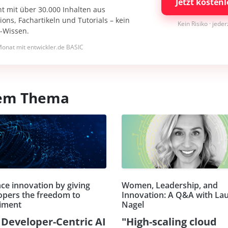
Jetzt kostenl
nt mit über 30.000 Inhalten aus
ons, Fachartikeln und Tutorials – kein
Kein Risiko · jede
I-Wissen.
onat mit entwickler.de BASIC
esem Thema
ce innovation by giving
Women, Leadership, and
opers the freedom to
Innovation: A Q&A with La
iment
Nagel
Developer-Centric AI
"High-scaling cloud