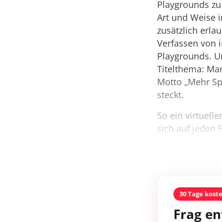
Playgrounds zu 
Art und Weise 
zusätzlich erla
Verfassen von 
Playgrounds. Um
Titelthema: Man
Motto „Mehr Spi
steckt.
So ein virtuell
sich auf jeden 
30 Tage kost
Frag en