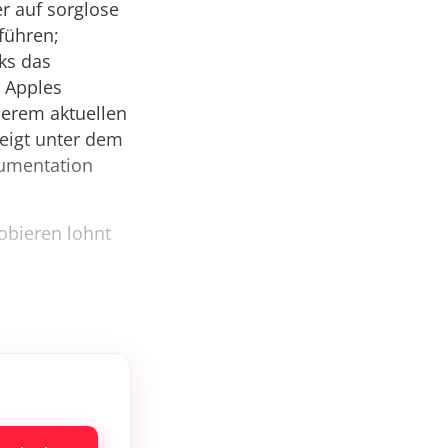
er auf sorglose
führen;
ks das
 Apples
serem aktuellen
zeigt unter dem
okumentation
robieren lohnt