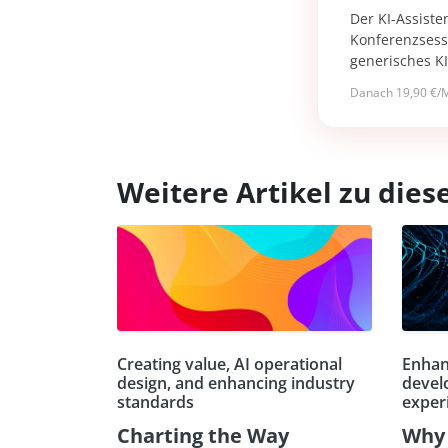
Der KI-Assiste
Konferenzsessi
generisches K
Danach 19,90 €/M
Weitere Artikel zu di
Creating value, AI operational
Enhan
design, and enhancing industry
devel
standards
exper
Charting the Way
Why 