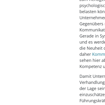
psychologisc
belasten kön
Unternehmens
Gegenübers n
Kommunikati
Gerade in Sy
und es werde
die Neuheit 
daher
Kommun
sehen hier a
Kompetenz u
Damit Unter
Verhandlungs
der Lage se
einzuschätze
Führungskräf