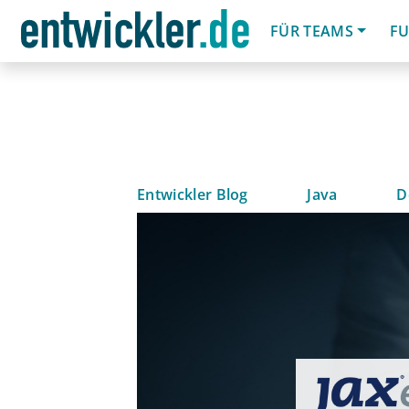
FÜR TEAMS
FU
Entwickler Blog
Java
D