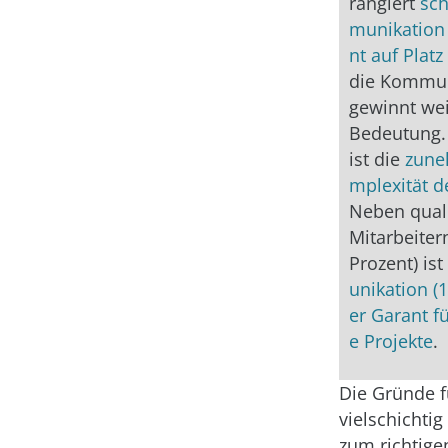
rangiert
sc
munikation 
nt auf Platz
die Kommun
gewinnt wei
Bedeutung.
ist die
zune
mplexität d
Neben quali
Mitarbeiter
Prozent) ist
unikation (
er Garant fü
e Projekte
.
Die Gründe 
vielschichtig
zum richtigen