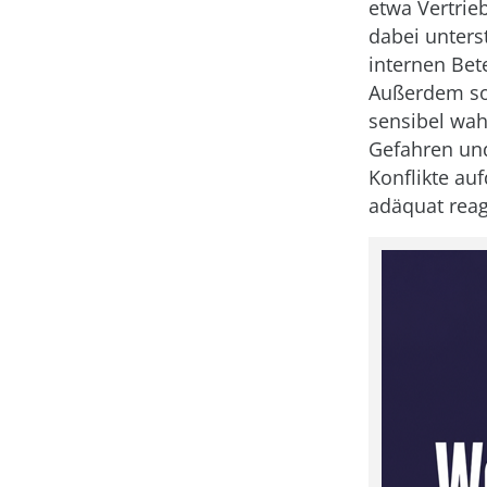
etwa Vertrie
dabei unters
internen Bet
Außerdem so
sensibel wa
Gefahren und
Konflikte a
adäquat rea