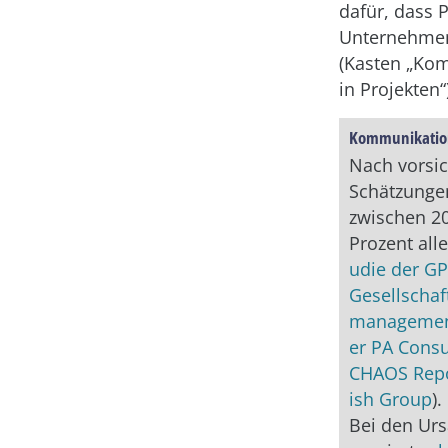
dafür, dass P
Unternehmen
(Kasten „Ko
in Projekten“
Kommunikation
Nach vorsic
Schätzunge
zwischen 2
Prozent alle
udie der G
Gesellschaft
management
er PA Consu
CHAOS Repo
ish Group
).
Bei den Ur