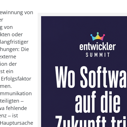
Gewinnung von
er
g von
kten oder
angfristiger
hungen: Die
externe
on der
st ein
 Erfolgsfaktor
hmen.
ommunikation
eiligten ‒
wa fehlende
z ‒ ist
 Hauptursache