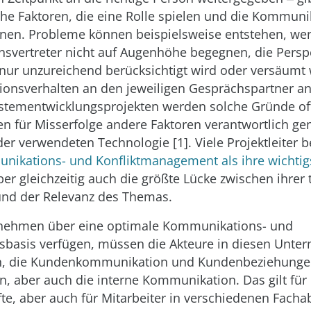
he Faktoren, die eine Rolle spielen und die Kommuni
nen. Probleme können beispielsweise entstehen, we
vertreter nicht auf Augenhöhe begegnen, die Persp
ur unzureichend berücksichtigt wird oder versäumt 
onsverhalten an den jeweiligen Gesprächspartner a
stementwicklungsprojekten werden solche Gründe of
n für Misserfolge andere Faktoren verantwortlich gem
der verwendeten Technologie [1]. Viele Projektleiter 
ikations- und Konfliktmanagement als ihre wichtig
ber gleichzeitig auch die größte Lücke zwischen ihrer 
nd der Relevanz des Themas.
nehmen über eine optimale Kommunikations- und
basis verfügen, müssen die Akteure in diesen Unte
in, die Kundenkommunikation und Kundenbeziehunge
n, aber auch die interne Kommunikation. Das gilt für
te, aber auch für Mitarbeiter in verschiedenen Facha