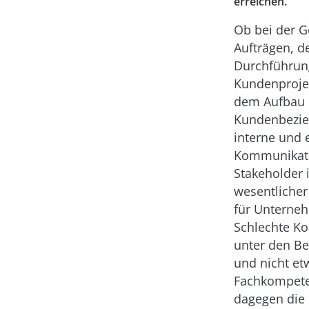
erreichen.
Ob bei der 
Aufträgen, d
Durchführun
Kundenproje
dem Aufbau l
Kundenbezie
interne und 
Kommunikati
Stakeholder i
wesentlicher
für Unterne
Schlechte K
unter den Bet
und nicht et
Fachkompeten
dagegen die