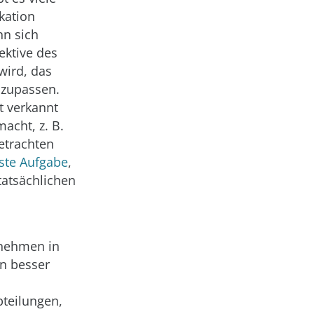
kation
nn sich
ektive des
wird, das
nzupassen.
t verkannt
acht, z. B.
betrachten
ste Aufgabe
,
tatsächlichen
rnehmen in
n besser
bteilungen,