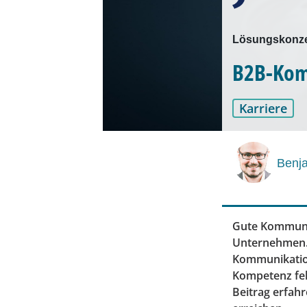
Lösungskonze
B2B-Komm
Karriere
Benj
Gute Kommunik
Unternehmen. 
Kommunikation
Kompetenz feh
Beitrag erfah