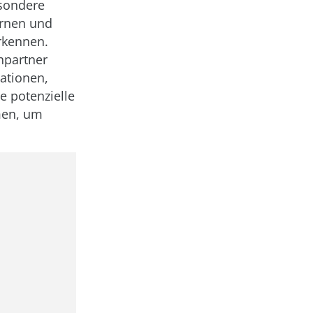
esondere
ernen und
rkennen.
hpartner
ationen,
 potenzielle
men, um