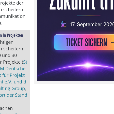
rojekte der
 scheitern
mmunikation
).
 in Projekten
htigen
n scheitern
0 und 30
r Projekte (
St
PM Deutsche
 für Projekt
 e.V. und d
lting Group
,
rt der Stand
sachen