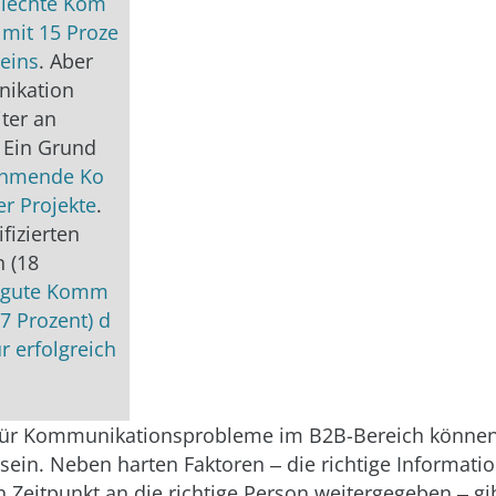
hlechte Kom
mit 15 Proze
 eins
. Aber
ikation
ter an
 Ein Grund
hmende Ko
er Projekte
.
fizierten
n (18
gute Komm
17 Prozent) d
r erfolgreich
für Kommunikationsprobleme im B2B-Bereich können
 sein. Neben harten Faktoren ‒ die richtige Informatio
 Zeitpunkt an die richtige Person weitergegeben ‒ gib