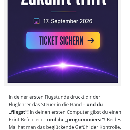
In deiner ersten Flugstunde drückt dir der
Fluglehrer das Steuer in die Hand –
und du
„fliegst“!
In deinen ersten Computer gibst du einen
Print-Befehl ein –
und du „programmierst“!
Beides
Mal hat man das beglückende Gefühl der Kontrolle,