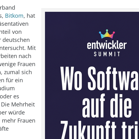
erband
s,
Bitkom
, hat
äsentativen
nteil von
r deutschen
ntersucht. Mit
rbeiten nach
wenige Frauen
h, zumal sich
n für ein
tudium
oder es
 Die Mehrheit
ber würde
e mehr Frauen
äfte