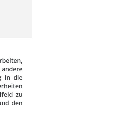
beiten,
 andere
g in die
erheiten
lfeld zu
und den