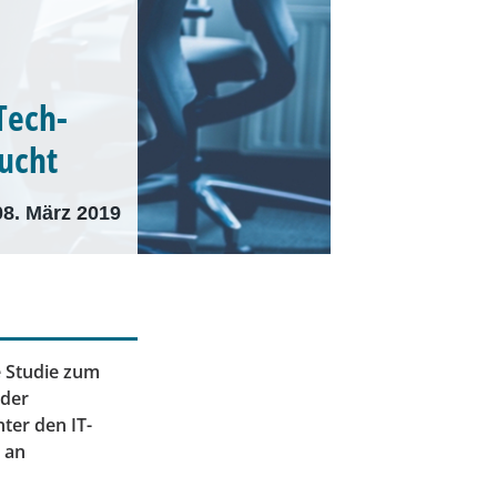
Tech-
sucht
08. März 2019
e Studie zum
 der
ter den IT-
 an