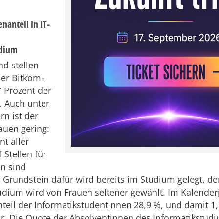
nanteil in IT-
udium
nd stellen
der Bitkom-
7 Prozent der
e. Auch unter
n ist der
rauen gering:
nt aller
 Stellen für
en sind
r Grundstein dafür wird bereits im Studium gelegt, d
udium wird von Frauen seltener gewählt. Im Kalender
nteil der Informatikstudentinnen 28,9 %, und damit 1
hr. Die Quote der Absolventinnen des Informatikstud