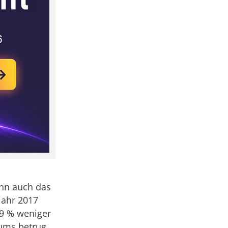
enn auch das
jahr 2017
,9 % weniger
iums betrug