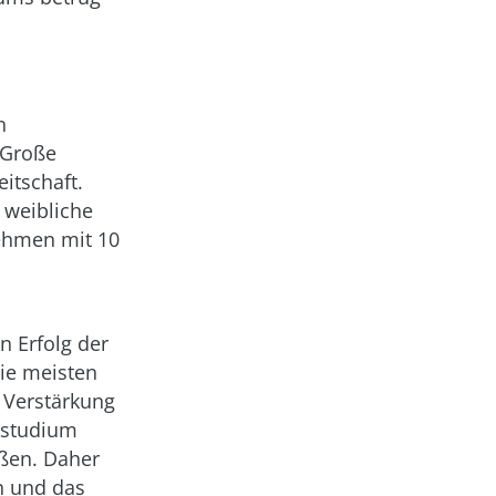
n
. Große
itschaft.
 weibliche
nehmen mit 10
n Erfolg der
ie meisten
 Verstärkung
kstudium
eßen. Daher
n und das