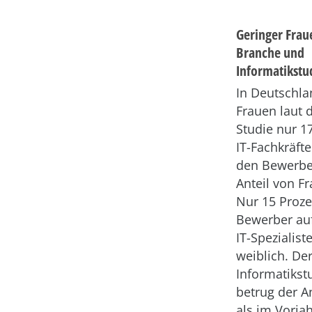
Geringer Fraue
Branche und
Informatikst
In Deutschla
Frauen laut 
Studie nur 1
IT-Fachkräft
den Bewerber
Anteil von F
Nur 15 Proze
Bewerber auf
IT-Spezialist
weiblich. De
Informatikst
betrug der A
als im Vorja