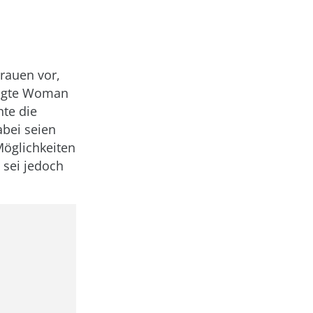
Frauen vor,
fragte Woman
nte die
abei seien
Möglichkeiten
 sei jedoch