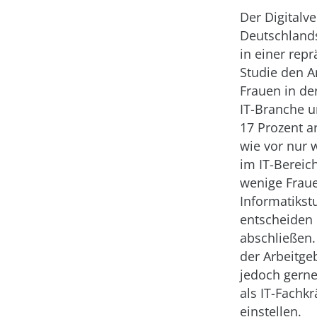
Der Digitalv
Deutschland
in einer repr
Studie den A
Frauen in de
IT-Branche u
17 Prozent a
wie vor nur 
im IT-Bereic
wenige Fraue
Informatiks
entscheiden 
abschließen.
der Arbeitge
jedoch gern
als IT-Fachkr
einstellen.