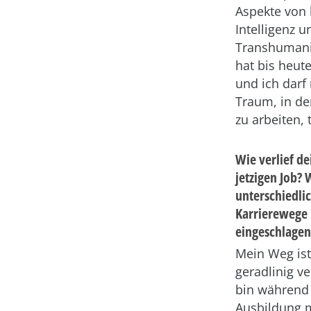
Aspekte von 
Intelligenz u
Transhumani
hat bis heut
und ich darf
Traum, in de
zu arbeiten, 
Wie verlief d
jetzigen Job?
unterschiedli
Karrierewege 
eingeschlagen
Mein Weg ist
geradlinig ve
bin während
Ausbildung m