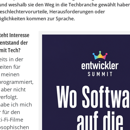
 und weshalb sie den Weg in die Techbranche gewählt habe
schlechtervorurteile, Herausforderungen oder
glichkeiten kommen zur Sprache.
eht Interesse
 entstand der
mit Tech?
its in der
iten für
 meinen
programmiert,
 aber nicht
erfolgt.
 habe ich mich
 für den
i-Fi-Filme
losophischen