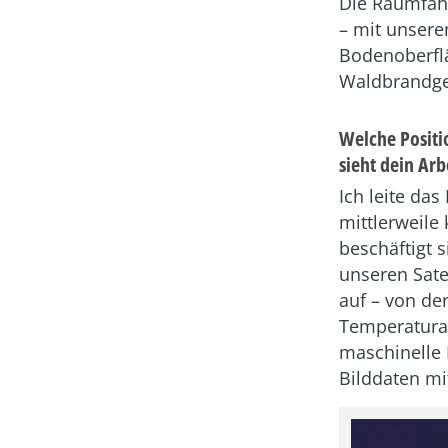
Die Raumfahr
– mit unsere
Bodenoberfl
Waldbrandgef
Welche Positi
sieht dein Arb
Ich leite da
mittlerweile
beschäftigt 
unseren Sate
auf – von de
Temperaturan
maschinelle 
Bilddaten mi