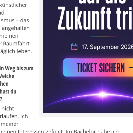
künstlicher
nd
smus – das
e angehalten
 meinen
r Raumfahrt
täglich leben.
ein Weg bis zum
 Welche
chen
hast du
?
 nicht
rlaufen, ich
 meiner
einen Interessen gefolgt. Im Bachelor habe ich