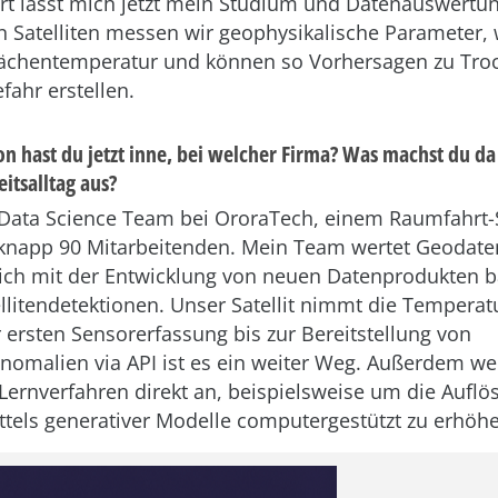
t lässt mich jetzt mein Studium und Datenauswertu
n Satelliten messen wir geophysikalische Parameter, 
ächentemperatur und können so Vorhersagen zu Tro
ahr erstellen.
on hast du jetzt inne, bei welcher Firma? Was machst du d
eitsalltag aus?
s Data Science Team bei OroraTech, einem Raumfahrt-
 knapp 90 Mitarbeitenden. Mein Team wertet Geodat
sich mit der Entwicklung von neuen Datenprodukten b
llitendetektionen. Unser Satellit nimmt die Temperat
r ersten Sensorerfassung bis zur Bereitstellung von
omalien via API ist es ein weiter Weg. Außerdem w
Lernverfahren direkt an, beispielsweise um die Auflö
ttels generativer Modelle computergestützt zu erhöh