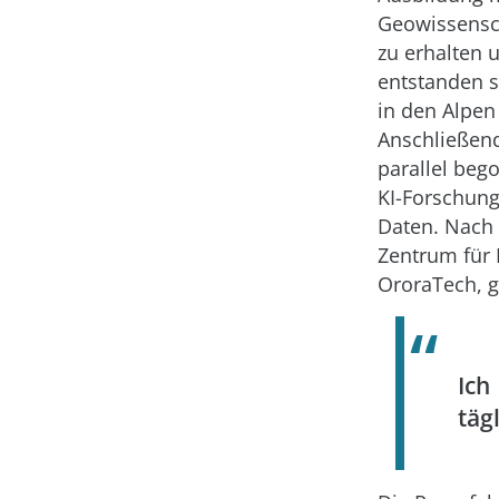
Geowissensch
zu erhalten 
entstanden s
in den Alpen
Anschließen
parallel beg
KI-Forschung
Daten. Nach
Zentrum für 
OroraTech,
Ich
täg