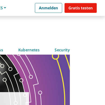
ES
Anmelden
Gratis testen
ss
Kubernetes
Security