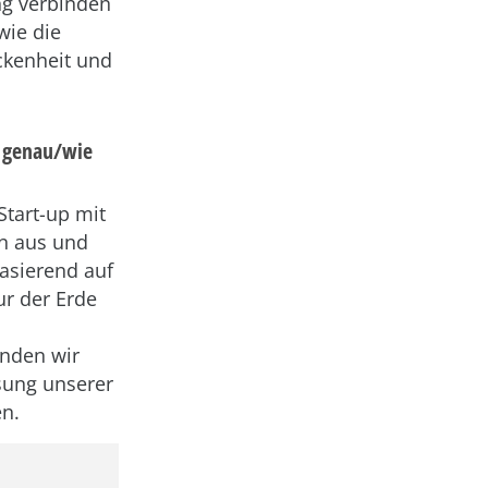
ng verbinden
wie die
ckenheit und
a genau/wie
Start-up mit
en aus und
asierend auf
ur der Erde
enden wir
sung unserer
en.