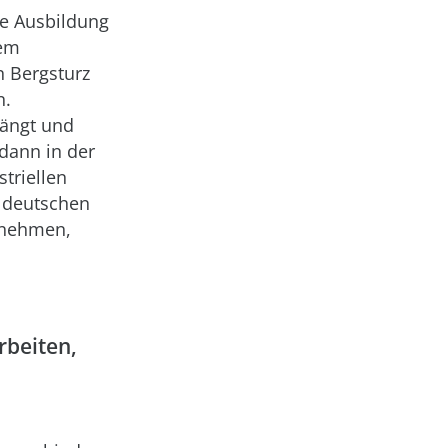
he Ausbildung
tem
n Bergsturz
n.
hängt und
dann in der
triellen
 deutschen
rnehmen,
rbeiten,