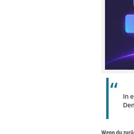
In 
Dem
Wenn du zurüc