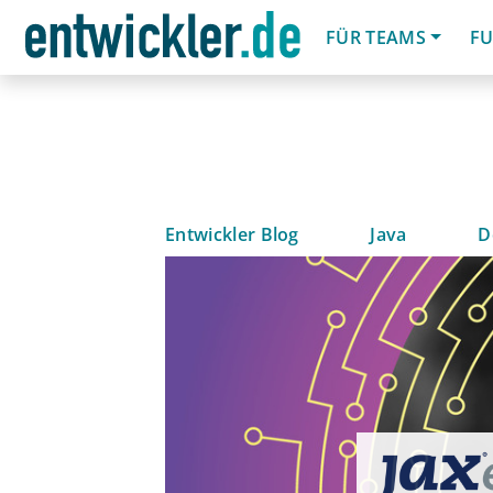
FÜR TEAMS
FU
Entwickler Blog
Java
D