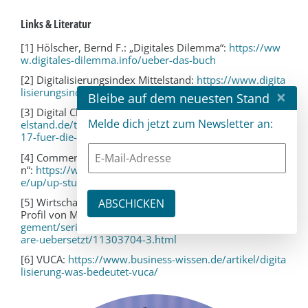
Links & Literatur
[1] Hölscher, Bernd F.: „Digitales Dilemma“:
https://ww
w.digitales-dilemma.info/ueber-das-buch
[2] Digitalisierungsindex Mittelstand:
https://www.digita
lisierungsindex.de/studie/gesamtbericht/
×
Bleibe auf dem neuesten Stand
[3] Digital Champions Award 2017:
https://digitaler-mitt
Melde dich jetzt zum Newsletter an:
elstand.de/trends/ratgeber/digital-champions-award-20
17-fuer-die-haufe-gruppe-39328
[4] Commerzbank-Studie: „Transformation trifft Traditio
n“:
https://www.unternehmerperspektiven.de/portal/d
e/up/up-studien/up-studie-14/up_studie_aktuell.html
[5] WirtschaftsWoche: „Die Digitalisierung verändert das
Profil von Managern“:
http://www.wiwo.de/erfolg/mana
gement/serie-wirtschaftswelten-2025-ablaeufe-in-softw
are-uebersetzt/11303704-3.html
[6] VUCA:
https://www.business-wissen.de/artikel/digita
lisierung-was-bedeutet-vuca/