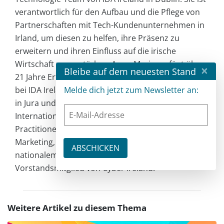
verantwortlich für den Aufbau und die Pflege von
Partnerschaften mit Tech-Kundenunternehmen in
Irland, um diesen zu helfen, ihre Präsenz zu
erweitern und ihren Einfluss auf die irische
Wirtschaft zu verstärken. Anne-Marie verfügt über
×
Bleibe auf dem neuesten Stand
21 Jahre Erfahrung im globalen Investitionsumfeld
bei IDA Ireland und hat einen Bachelor-Abschluss
Melde dich jetzt zum Newsletter an:
in Jura und einen Master-Abschluss in
Internationalem Marketing. Sie ist Associate
Practitioner der European Chartered Institute of
Marketing, Vorstandsmitglied von CeADAR, Irlands
nationalem Zentrum für angewandte KI, und
Vorstandsmitglied von Cyber Ireland.
Weitere Artikel zu diesem Thema