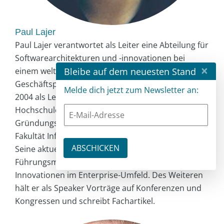
Paul Lajer
Paul Lajer verantwortet als Leiter eine Abteilung für
Softwarearchitekturen und -innovationen bei
×
Bleibe auf dem neuesten Stand
einem weltweit führenden Anbieter von IT- und
Geschäftsprozessdienstleistungen. Er hält seit
Melde dich jetzt zum Newsletter an:
2004 als Lehrbeauftragter Vorlesungen an den
Hochschulen Furtwangen und Heilbronn und ist
Gründungsmitglied des Industriebeirats in der
Fakultät Informatik an der Hochschule Furtwangen.
Seine aktuellen Arbeitsgebiete sind optimale
Führungsmodelle und Mitarbeitermotivation sowie
Innovationen im Enterprise-Umfeld. Des Weiteren
hält er als Speaker Vorträge auf Konferenzen und
Kongressen und schreibt Fachartikel.