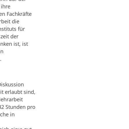
 ihre
en Fachkräfte
beit die
stituts für
zeit der
ken ist, ist
in
.
 Diskussion
t erlaubt sind,
ehrarbeit
 32 Stunden pro
nche in