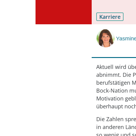
Karriere
Yasmine
Aktuell wird üb
abnimmt. Die Pro
berufstätigen M
Bock-Nation mut
Motivation gebl
überhaupt noch
Die Zahlen spre
in anderen Länd
so wenig und so