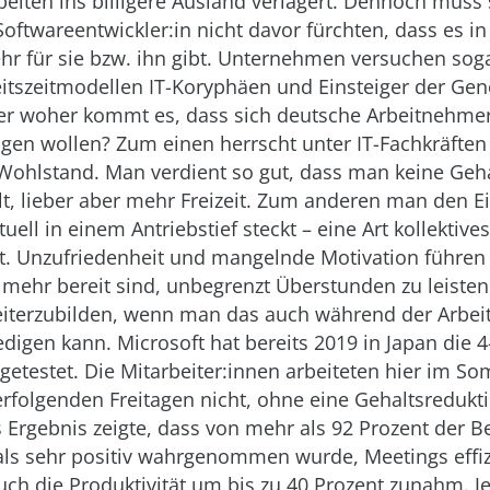
eiten ins billigere Ausland verlagert. Dennoch muss s
Softwareentwickler:in nicht davor fürchten, dass es i
hr für sie bzw. ihn gibt. Unternehmen versuchen soga
eitszeitmodellen IT-Koryphäen und Einsteiger der Gen
er woher kommt es, dass sich deutsche Arbeitnehme
gen wollen? Zum einen herrscht unter IT-Fachkräften
Wohlstand. Man verdient so gut, dass man keine Ge
t, lieber aber mehr Freizeit. Zum anderen man den E
uell in einem Antriebstief steckt – eine Art kollektive
t. Unzufriedenheit und mangelnde Motivation führen 
t mehr bereit sind, unbegrenzt Überstunden zu leisten
weiterzubilden, wenn man das auch während der Arbeit
digen kann. Microsoft hat bereits 2019 in Japan die
t getestet. Die Mitarbeiter:innen arbeiteten hier im 
erfolgenden Freitagen nicht, ohne eine Gehaltsreduk
Ergebnis zeigte, dass von mehr als 92 Prozent der Be
ls sehr positiv wahrgenommen wurde, Meetings effizi
h die Produktivität um bis zu 40 Prozent zunahm. Je