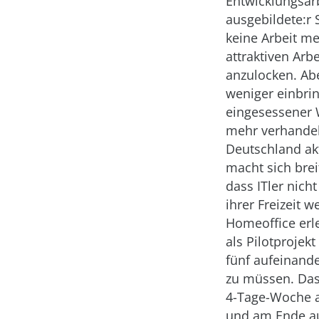
Entwicklungsarb
ausgebildete:r 
keine Arbeit me
attraktiven Arb
anzulocken. Ab
weniger einbrin
eingesessener 
mehr verhandel
Deutschland akt
macht sich brei
dass ITler nich
ihrer Freizeit 
Homeoffice erle
als Pilotprojek
fünf aufeinand
zu müssen. Das 
4-Tage-Woche a
und am Ende auc