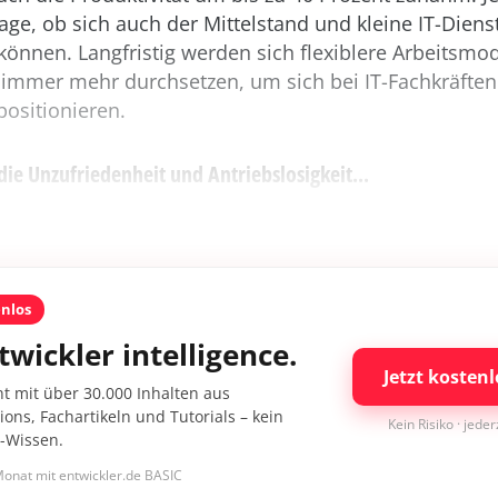
age, ob sich auch der Mittelstand und kleine IT-Dienst
 können. Langfristig werden sich flexiblere Arbeitsmod
 immer mehr durchsetzen, um sich bei IT-Fachkräften a
positionieren.
 Unzufriedenheit und Antriebslosigkeit...
enlos
twickler intelligence.
Jetzt kostenl
nt mit über 30.000 Inhalten aus
ons, Fachartikeln und Tutorials – kein
Kein Risiko · jede
I-Wissen.
onat mit entwickler.de BASIC