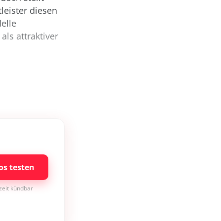
leister diesen
elle
ls attraktiver
os testen
rzeit kündbar