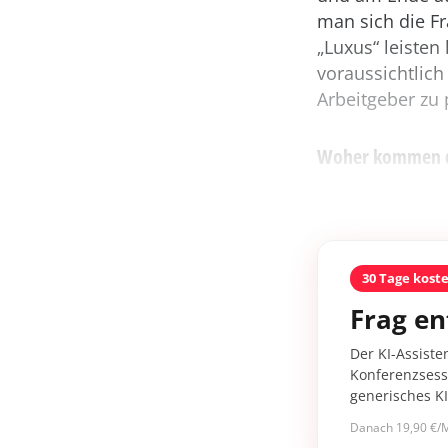
man sich die Fr
„Luxus“ leisten
voraussichtlich
Arbeitgeber zu 
Woher kommen die
30 Tage kost
Frag en
Der KI-Assiste
Konferenzsessi
generisches K
Danach 19,90 €/M