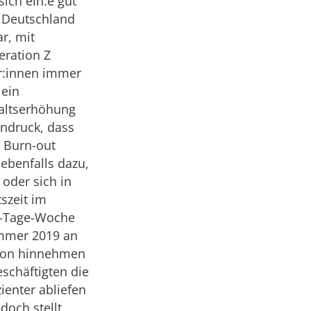
ich ein:e gut
n Deutschland
r, mit
eration Z
r:innen immer
 ein
haltserhöhung
indruck, dass
s Burn-out
ebenfalls dazu,
 oder sich in
szeit im
 4-Tage-Woche
Sommer 2019 an
tion hinnehmen
schäftigten die
enter abliefen
doch stellt