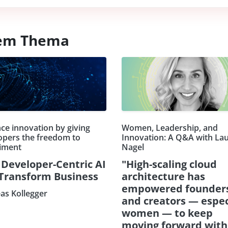
esem Thema
ce innovation by giving
Women, Leadership, and
opers the freedom to
Innovation: A Q&A with La
iment
Nagel
Developer-Centric AI
"High-scaling cloud
 Transform Business
architecture has
empowered founder
as Kollegger
and creators — espec
women — to keep
moving forward with