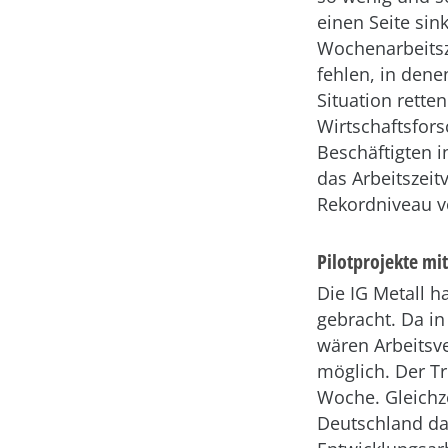
einen Seite si
Wochenarbeitsze
fehlen, in dene
Situation rette
Wirtschaftsfor
Beschäftigten i
das Arbeitszeit
Rekordniveau vo
Pilotprojekte mi
Die IG Metall h
gebracht. Da in
wären Arbeitsv
möglich. Der T
Woche. Gleichzei
Deutschland da