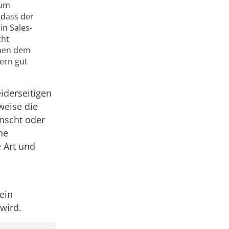
zum
 dass der
in Sales-
cht
chen dem
ern gut
iderseitigen
weise die
nscht oder
ne
 Art und
ein
wird.