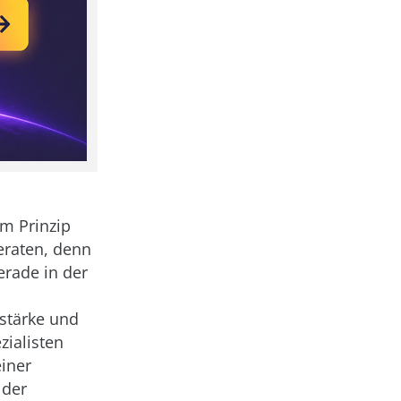
im Prinzip
eraten, denn
erade in der
stärke und
zialisten
einer
 der