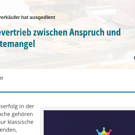
verkäufer hat ausgedient
vertrieb zwischen Anspruch und
ftemangel
er
serfolg in der
nche gehören
nur klassische
genden,