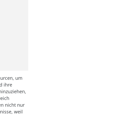
ourcen, um
d ihre
hinzuziehen,
reich
n nicht nur
nisse, weil