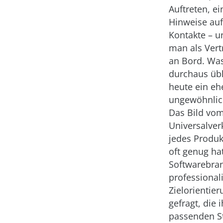
Auftreten, ei
Hinweise auf
Kontakte – u
man als Vertr
an Bord. Was
durchaus übl
heute ein eh
ungewöhnlic
Das Bild vo
Universalver
jedes Produk
oft genug ha
Softwarebran
professional
Zielorientie
gefragt, die
passenden St