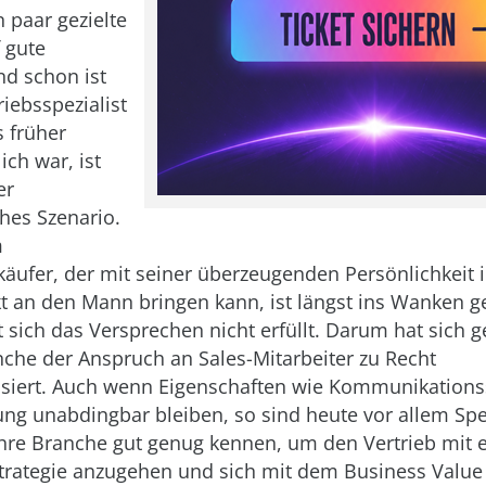
n paar gezielte
 gute
nd schon ist
iebsspezialist
 früher
ich war, ist
er
hes Szenario.
m
käufer, der mit seiner überzeugenden Persönlichkeit 
t an den Mann bringen kann, ist längst ins Wanken g
t sich das Versprechen nicht erfüllt. Darum hat sich g
che der Anspruch an Sales-Mitarbeiter zu Recht
isiert. Auch wenn Eigenschaften wie Kommunikations
rung unabdingbar bleiben, so sind heute vor allem Spe
 ihre Branche gut genug kennen, um den Vertrieb mit 
rategie anzugehen und sich mit dem Business Value