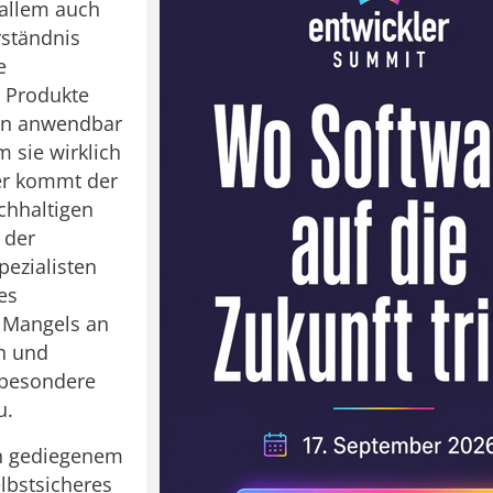
 allem auch
rständnis
e
n Produkte
en anwendbar
 sie wirklich
er kommt der
achhaltigen
 der
ezialisten
es
 Mangels an
n und
 besondere
u.
in gediegenem
lbstsicheres