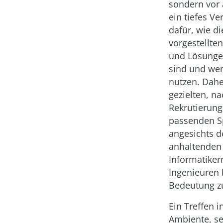
sondern vor
ein tiefes Ve
dafür, wie di
vorgestellte
und Lösung
sind und wem
nutzen. Dah
gezielten, n
Rekrutierung
passenden Sp
angesichts d
anhaltenden
Informatiker
Ingenieuren
Bedeutung z
Ein Treffen 
Ambiente, se