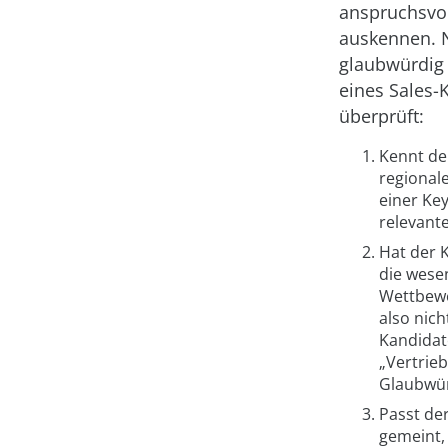
anspruchsvol
auskennen. N
glaubwürdig 
eines Sales-
überprüft:
Kennt der
regional
einer Ke
relevante
Hat der 
die wese
Wettbewe
also nic
Kandidat
„Vertrie
Glaubwür
Passt der
gemeint, 