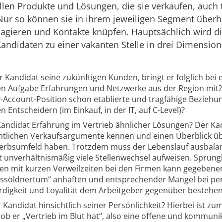
len Produkte und Lösungen, die sie verkaufen, auch 
ur so können sie in ihrem jeweiligen Segment über
agieren und Kontakte knüpfen. Hauptsächlich wird d
Kandidaten zu einer vakanten Stelle in drei Dimensio
 Kandidat seine zukünftigen Kunden, bringt er folglich bei 
en Aufgabe Erfahrungen und Netzwerke aus der Region mit?
y-Account-Position schon etablierte und tragfähige Beziehu
n Entscheidern (im Einkauf, in der IT, auf C-Level)?
Kandidat Erfahrung im Vertrieb ähnlicher Lösungen? Der Kan
ntlichen Verkaufsargumente kennen und einen Überblick ü
rbsumfeld haben. Trotzdem muss der Lebenslauf ausbalanc
ht unverhältnismäßig viele Stellenwechsel aufweisen. Sprun
en mit kurzen Verweilzeiten bei den Firmen kann gegebenen
bssöldnertum“ anhaften und entsprechender Mangel bei pe
digkeit und Loyalität dem Arbeitgeber gegenüber bestehen
 Kandidat hinsichtlich seiner Persönlichkeit? Hierbei ist zu
ob er „Vertrieb im Blut hat“, also eine offene und kommuni