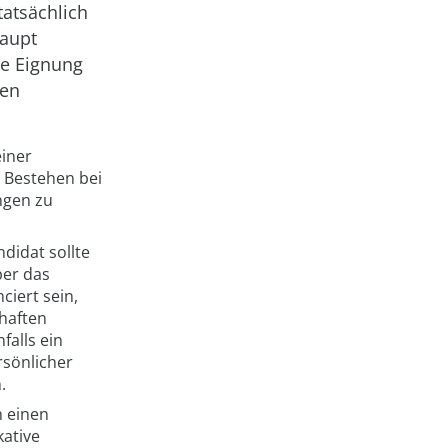
tatsächlich
haupt
ie Eignung
nen
einer
 Bestehen bei
ngen zu
didat sollte
ber das
iert sein,
ghaften
falls ein
rsönlicher
.
m einen
kative