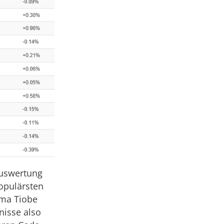
Auswertung
populärsten
rma Tiobe
nisse also