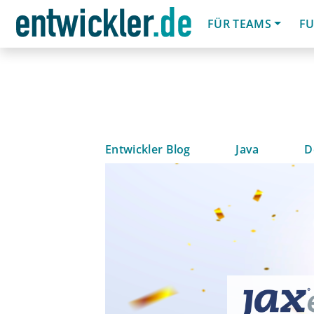
FÜR TEAMS
FU
Entwickler Blog
Java
D