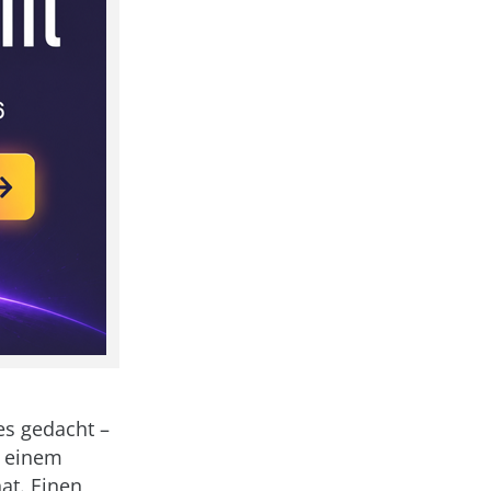
 es gedacht –
t einem
at. Einen