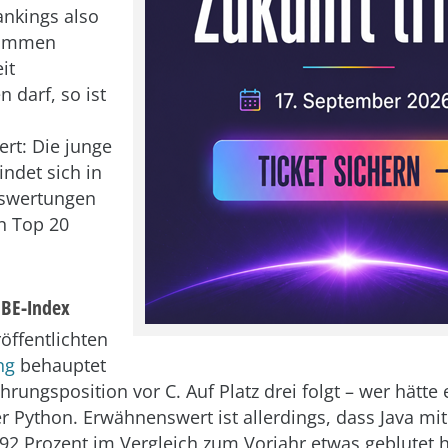
ankings also
nommen
it
 darf, so ist
rt: Die junge
indet sich in
uswertungen
en Top 20
OBE-Index
öffentlichten
ng
behauptet
hrungsposition vor C. Auf Platz drei folgt – wer hätte
 Python. Erwähnenswert ist allerdings, dass Java mi
92 Prozent im Vergleich zum Vorjahr etwas geblutet h