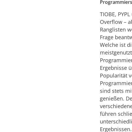
Programmiersp
TIOBE, PYPL 
Overflow – al
Ranglisten w
Frage beantw
Welche ist d
meistgenutz
Programmier
Ergebnisse ü
Popularität 
Programmier
sind stets mi
genießen. De
verschieden
führen schlie
unterschiedl
Ergebnissen