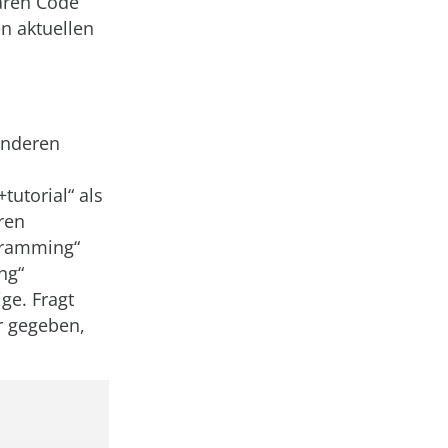
baren Code
en aktuellen
anderen
utorial“ als
ren
gramming“
ng“
ge. Fragt
er gegeben,