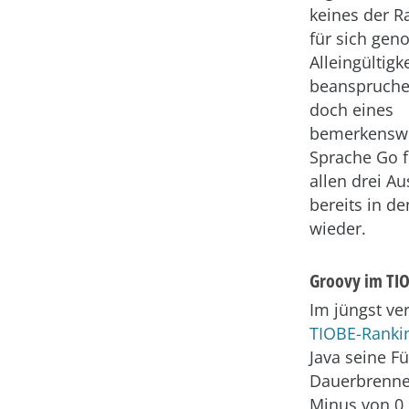
keines der R
für sich ge
Alleingültigke
beanspruchen
doch eines
bemerkenswe
Sprache Go f
allen drei A
bereits in d
wieder.
Groovy im TI
Im jüngst ver
TIOBE-Ranki
Java seine Fü
Dauerbrenner
Minus von 0,