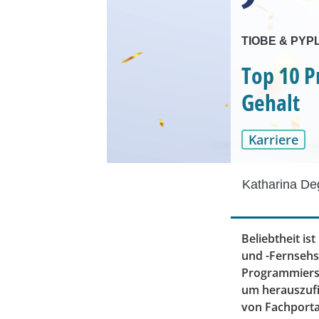
TIOBE & PYPL:
Top 10 P
Gehalt
Karriere
Katharina D
Beliebtheit is
und -Fernsehs
Programmiersp
um herauszufi
von Fachportal