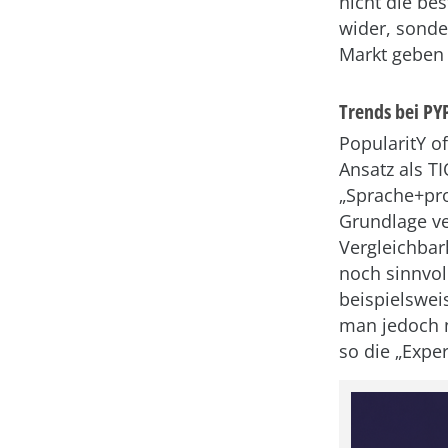
nicht die be
wider, sonde
Markt geben 
Trends bei PY
PopularitY o
Ansatz als T
„Sprache+pro
Grundlage v
Vergleichbar
noch sinnvol
beispielswei
man jedoch n
so die „Exper