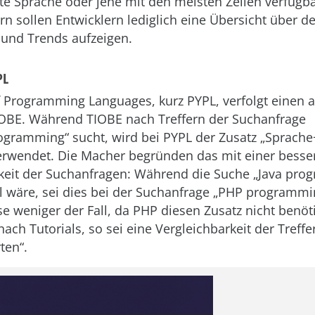
ste Sprache oder jene mit den meisten Zeilen verfüg
rn sollen Entwicklern lediglich eine Übersicht über d
und Trends aufzeigen.
PL
f Programming Languages, kurz PYPL, verfolgt einen 
IOBE. Während TIOBE nach Treffern der Suchanfrage
gramming“ sucht, wird bei PYPL der Zusatz „Sprache+t
erwendet. Die Macher begründen das mit einer besse
keit der Suchanfragen: Während die Suche „Java pro
l wäre, sei dies bei der Suchanfrage „PHP programmi
se weniger der Fall, da PHP diesen Zusatz nicht benöti
ach Tutorials, so sei eine Vergleichbarkeit der Treff
ten“.