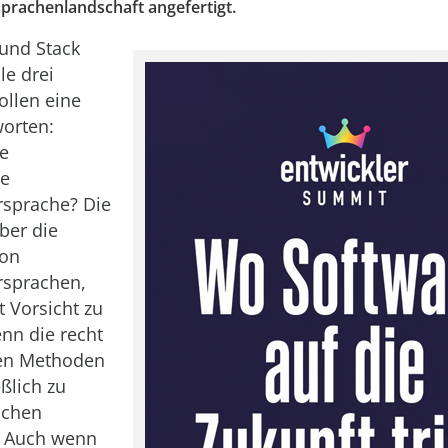
rachenlandschaft angefertigt.
und Stack
le drei
ollen eine
orten:
ie
te
sprache? Die
ber die
von
sprachen,
t Vorsicht zu
nn die recht
en Methoden
ßlich zu
ichen
. Auch wenn