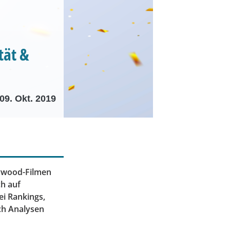
tät &
09. Okt. 2019
llywood-Filmen
ch auf
ei Rankings,
ch Analysen